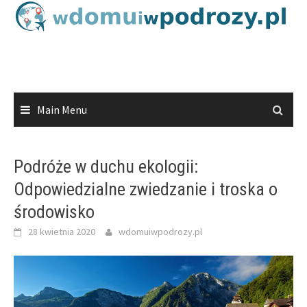
Skip
to
content
Main Menu
Podróże w duchu ekologii:
Odpowiedzialne zwiedzanie i troska o
środowisko
28 kwietnia 2020
wdomuiwpodrozy.pl