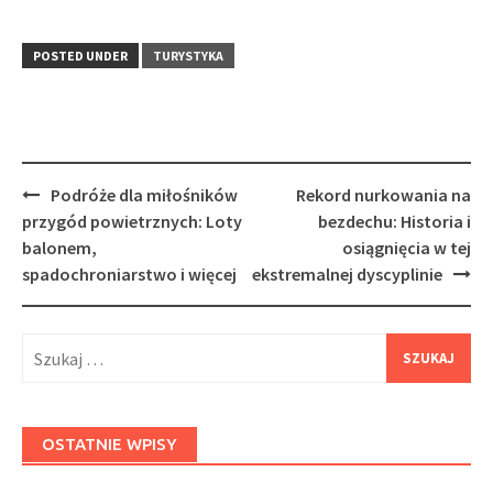
POSTED UNDER
TURYSTYKA
Post
Podróże dla miłośników
Rekord nurkowania na
navigation
przygód powietrznych: Loty
bezdechu: Historia i
balonem,
osiągnięcia w tej
spadochroniarstwo i więcej
ekstremalnej dyscyplinie
Szukaj:
OSTATNIE WPISY