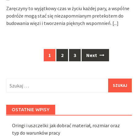
Zaręczyny to wyjątkowy czas w życiu każdej pary, a wspólne
podróże mogą stać się niezapomnianym pretekstem do
budowania więzi i tworzenia pięknych wspomnień.
[...]
Posts
1
2
3
Next
navigation
Szukaj:
OSTATNIE WPISY
Oringi i uszczelki: jak dobrać materiał, rozmiar oraz
typ do warunków pracy