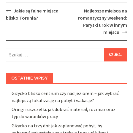
Post
Jakie są fajne miejsca
Najlepsze miejsca na
navigation
blisko Torunia?
romantyczny weekend:
Paryski urok w innym
miejscu
Szukaj:
OSTATNIE WPISY
Giżycko blisko centrum czy nad jeziorem – jak wybrać
najlepszą lokalizację na pobyt i wakacje?
Oringi i uszczelki: jak dobrać materiał, rozmiar oraz
typ do warunków pracy
Giżycko na trzy dni: jak zaplanować pobyt, by
zobaczyć najważniejsze atrakcje i poczuć klimat