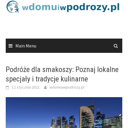
Skip
to
content
Main Menu
Podróże dla smakoszy: Poznaj lokalne
specjały i tradycje kulinarne
12 stycznia 2021
wdomuiwpodrozy.pl