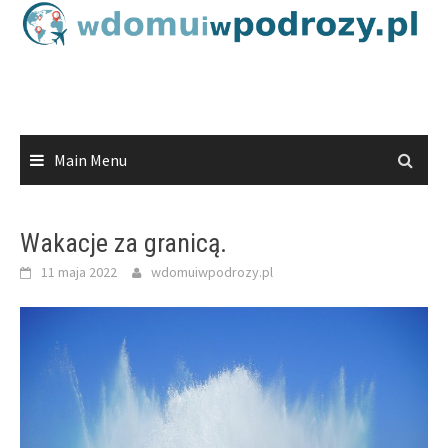
Skip
to
content
Main Menu
Wakacje za granicą.
11 maja 2022
wdomuiwpodrozy.pl