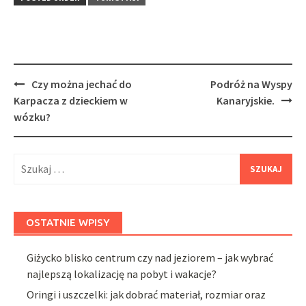
Post
Czy można jechać do
Podróż na Wyspy
navigation
Karpacza z dzieckiem w
Kanaryjskie.
wózku?
Szukaj:
OSTATNIE WPISY
Giżycko blisko centrum czy nad jeziorem – jak wybrać
najlepszą lokalizację na pobyt i wakacje?
Oringi i uszczelki: jak dobrać materiał, rozmiar oraz