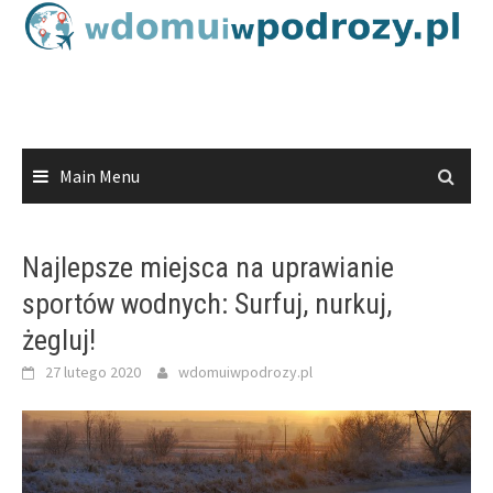
Skip
to
content
Main Menu
Najlepsze miejsca na uprawianie
sportów wodnych: Surfuj, nurkuj,
żegluj!
27 lutego 2020
wdomuiwpodrozy.pl