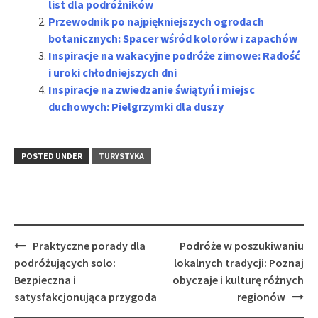
list dla podróżników
Przewodnik po najpiękniejszych ogrodach
botanicznych: Spacer wśród kolorów i zapachów
Inspiracje na wakacyjne podróże zimowe: Radość
i uroki chłodniejszych dni
Inspiracje na zwiedzanie świątyń i miejsc
duchowych: Pielgrzymki dla duszy
POSTED UNDER
TURYSTYKA
Post
Praktyczne porady dla
Podróże w poszukiwaniu
navigation
podróżujących solo:
lokalnych tradycji: Poznaj
Bezpieczna i
obyczaje i kulturę różnych
satysfakcjonująca przygoda
regionów