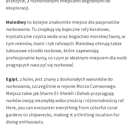
przeżycie, z różnorodnymi miejscami dogodnymi do
eksploracji.
Malediwy
to kolejne znakomite miejsce dla pasjonatów
nurkowania. Tu znajdują się bajeczne rafy koralowe,
krystalicznie czysta woda oraz bogactwo morskiej fauny, w
tym rekinów, mant i ryb rafowych. Malediwy oferują także
luksusowe ośrodki nurkowe, które zapewniają
profesjonalne kursy, co czyni je idealnym miejscem dla osób
pragnących nauczyć się nurkować.
Egipt
, z kolei, jest znany z doskonałych warunków do
nurkowania, szczególnie w rejonie Morza Czerwonego.
Miejsca takie jak Sharm El-Sheikh i Dahab przyciągają
nurków swoją niezwykłą widocznością i różnorodnością raf.
Here, you can encounter everything from colorful coral
gardens to shipwrecks, making it a thrilling location for
diving enthusiasts.