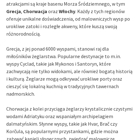
atrakcjami są kraje basenu Morza Śródziemnego, w tym
Grecja
,
Chorwacja
oraz
Włochy
. Każdy z tych regionów
oferuje unikalne doświadczenia, od malowniczych wysp po
urokliwe zatoki i rozległe akweny, które kuszą swoją
różnorodnością.
Grecja, z jej ponad 6000 wyspami, stanowi raj dla
miłośników żeglarstwa. Popularne destynacje to m.in.
wyspy Cyclad, takie jak Mykonos i Santoryn, które
zachwycają nie tylko widokami, ale również bogatą historią
i kulturą. Żeglarze mogą odkrywać urokliwe porty oraz
cieszyć się lokalną kuchnią w tradycyjnych tawernach
nadmorskich.
Chorwacja z kolei przyciąga żeglarzy krystalicznie czystymi
wodami Adriatyku oraz wspaniałym archipelagiem
dalmatyńskim. Słynne wyspy, takie jak Hvar, Brač czy
Korčula, są popularnymi przystankami, gdzie można
zażywać kąpieli słonecznych, zwiedzać malownicze