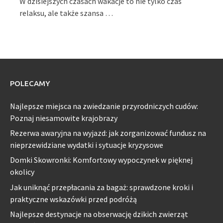
W dzisiejszych czasach wakacje to nie tylko czas
relaksu, ale także szansa …
POLECAMY
Najlepsze miejsca na zwiedzanie przyrodniczych cudów:
Poznaj niesamowite krajobrazy
Rezerwa awaryjna na wyjazd: jak zorganizować fundusz na
nieprzewidziane wydatki i sytuacje kryzysowe
Domki Skowronki: Komfortowy wypoczynek w pięknej
okolicy
Jak uniknąć przepłacania za bagaż: sprawdzone kroki i
praktyczne wskazówki przed podróżą
Najlepsze destynacje na obserwację dzikich zwierząt