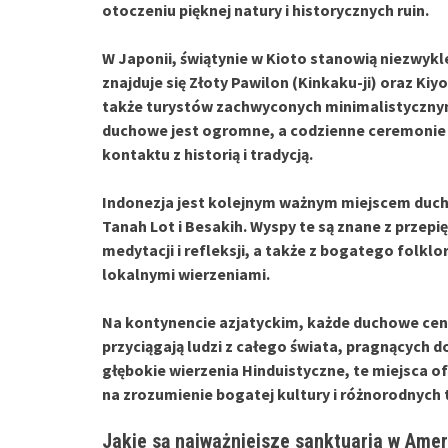
otoczeniu pięknej natury i historycznych ruin.
W Japonii,
świątynie w Kioto
stanowią niezwykle
znajduje się Złoty Pawilon (Kinkaku-ji) oraz Kiy
także turystów zachwyconych minimalistycznym 
duchowe jest ogromne, a codzienne ceremonie i
kontaktu z historią i tradycją.
Indonezja jest kolejnym ważnym miejscem duc
Tanah Lot i Besakih. Wyspy te są znane z przep
medytacji i refleksji, a także z bogatego folklor
lokalnymi wierzeniami.
Na kontynencie azjatyckim, każde duchowe cent
przyciągają ludzi z całego świata, pragnących 
głębokie wierzenia Hinduistyczne, te miejsca of
na zrozumienie bogatej kultury i różnorodnych t
Jakie są najważniejsze sanktuaria w Amer