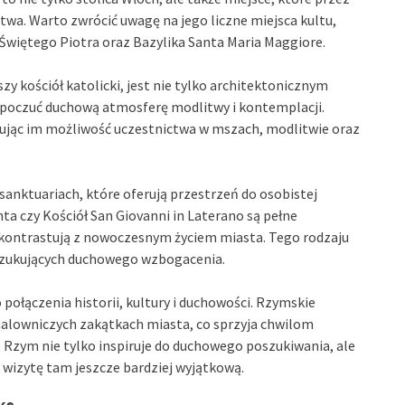
twa. Warto zwrócić uwagę na jego liczne miejsca kultu,
 Świętego Piotra oraz Bazylika Santa Maria Maggiore.
y kościół katolicki, jest nie tylko architektonicznym
 poczuć duchową atmosferę modlitwy i kontemplacji.
rując im możliwość uczestnictwa w mszach, modlitwie oraz
anktuariach, które oferują przestrzeń do osobistej
nta czy Kościół San Giovanni in Laterano są pełne
e kontrastują z nowoczesnym życiem miasta. Tego rodzaju
szukujących duchowego wzbogacenia.
ołączenia historii, kultury i duchowości. Rzymskie
malowniczych zakątkach miasta, co sprzyja chwilom
e Rzym nie tylko inspiruje do duchowego poszukiwania, ale
i wizytę tam jeszcze bardziej wyjątkową.