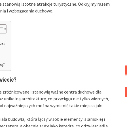
że stanowią istotne atrakcje turystyczne. Odkryjmy razem
ania i wzbogacania duchowo.
we?
ej?
wiecie?
le zróżnicowane i stanowią ważne centra duchowe dla
z unikalną architekturę, co przyciąga nie tylko wiernych,
d najważniejszych można wymienić takie miejsca jak:
ała budowla, która łączy w sobie elementy islamskiej i
 meczetem, a obecnie służy jako katedra, co odzwierciedla