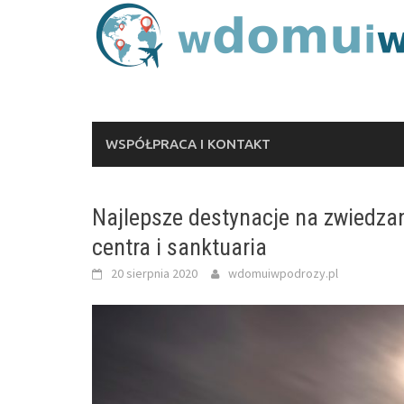
Skip
to
content
WSPÓŁPRACA I KONTAKT
Najlepsze destynacje na zwiedzan
centra i sanktuaria
20 sierpnia 2020
wdomuiwpodrozy.pl