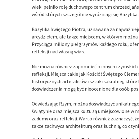
wieki pełniło rolę duchowego centrum chrześcijańs
wśród których szczególnie wyróżniają się Bazylika
Bazylika Świętego Piotra, uznawana za najważniejsz
arcydziełem, ale także miejscem, w którym można
Przyciąga miliony pielgrzymów każdego roku, ofe
refleksji nad własną wiarą.
Nie można również zapomnieć o innych rzymskich s
refleksji. Miejsca takie jak Kościół Świętego Cleme
historycznych artefaktów i sztuki sakralnej, któr
doświadczenia mogą być nieocenione dla osób po
Odwiedzając Rzym, można doświadczyć unikalnego p
świątynie oraz miejsca kultu są umiejscowione w 
zadumy oraz refleksji. Warto również zaznaczyć, ż
także zachwyca architekturą oraz kuchnią, co czyn