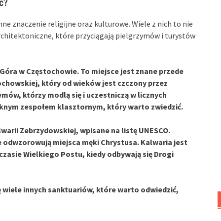
ć?
e znaczenie religijne oraz kulturowe. Wiele z nich to nie
architektoniczne, które przyciągają pielgrzymów i turystów
 Góra
w Częstochowie. To miejsce jest znane przede
ochowskiej
, który od wieków jest czczony przez
ymów, którzy modlą się i uczestniczą w licznych
knym zespołem klasztornym, który warto zwiedzić.
warii Zebrzydowskiej
, wpisane na listę UNESCO.
re odwzorowują miejsca męki Chrystusa. Kalwaria jest
zasie Wielkiego Postu, kiedy odbywają się Drogi
ę wiele innych sanktuariów, które warto odwiedzić,