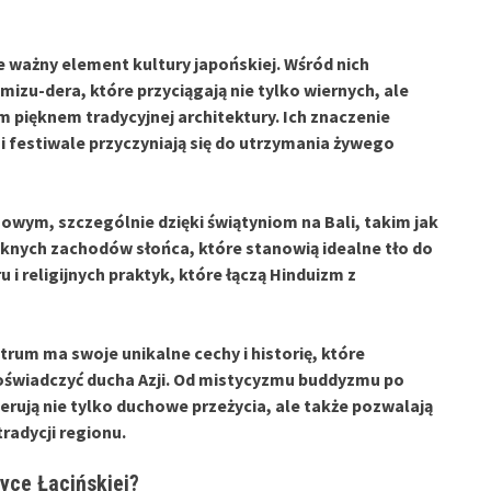
 ważny element kultury japońskiej. Wśród nich
omizu-dera, które przyciągają nie tylko wiernych, ale
pięknem tradycyjnej architektury. Ich znaczenie
 festiwale przyczyniają się do utrzymania żywego
howym, szczególnie dzięki
świątyniom na Bali
, takim jak
ięknych zachodów słońca, które stanowią idealne tło do
u i religijnych praktyk, które łączą Hinduizm z
rum ma swoje unikalne cechy i historię, które
doświadczyć
ducha Azji
. Od mistycyzmu buddyzmu po
erują nie tylko duchowe przeżycia, ale także pozwalają
radycji regionu.
yce Łacińskiej?