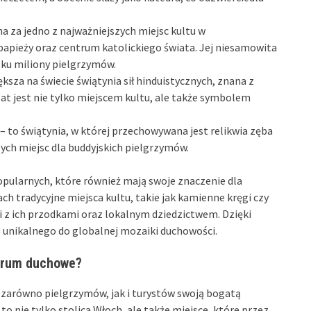
 za jedno z najważniejszych miejsc kultu w
papieży oraz centrum katolickiego świata. Jej niesamowita
roku miliony pielgrzymów.
ększa na świecie świątynia sił hinduistycznych, znana z
Wat jest nie tylko miejscem kultu, ale także symbolem
– to świątynia, w której przechowywana jest relikwia zęba
zych miejsc dla buddyjskich pielgrzymów.
popularnych, które również mają swoje znaczenie dla
ach tradycyjne miejsca kultu, takie jak kamienne kręgi czy
i z ich przodkami oraz lokalnym dziedzictwem. Dzięki
ś unikalnego do globalnej mozaiki duchowości.
trum duchowe?
ga zarówno pielgrzymów, jak i turystów swoją bogatą
to nie tylko stolica Włoch, ale także miejsce, które przez