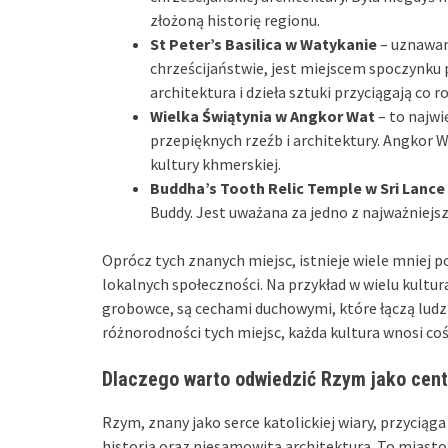
złożoną historię regionu.
St Peter’s Basilica w Watykanie
– uznawana
chrześcijaństwie, jest miejscem spoczynku 
architektura i dzieła sztuki przyciągają co 
Wielka Świątynia w Angkor Wat
– to najwi
przepięknych rzeźb i architektury. Angkor 
kultury khmerskiej.
Buddha’s Tooth Relic Temple w Sri Lance
Buddy. Jest uważana za jedno z najważniejs
Oprócz tych znanych miejsc, istnieje wiele mniej 
lokalnych społeczności. Na przykład w wielu kultur
grobowce, są cechami duchowymi, które łączą ludz
różnorodności tych miejsc, każda kultura wnosi co
Dlaczego warto odwiedzić Rzym jako cen
Rzym, znany jako serce katolickiej wiary, przycią
historią oraz niesamowitą architekturą. To miasto 