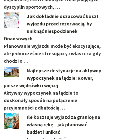
dyscyplin sportowych, …
Jak dokładnie oszacować koszt
wyjazdu przed rezerwacją, by
uniknąć niespodzianek
finansowych
Planowanie wyjazdu może być ekscytujące,
ale jednocześnie stresujące, zwłaszcza gdy
chodzi o …
Najlepsze destynacje na aktywny
wypoczynek na lądzie: Rower,
piesze wędrówki i więcej
Aktywny wypoczynek na lądzie to
doskonały sposób na połączenie
przyjemności z dbałością …
Ile kosztuje wyjazd za granicę na
własną rękę – jak planować
budżet i unikać