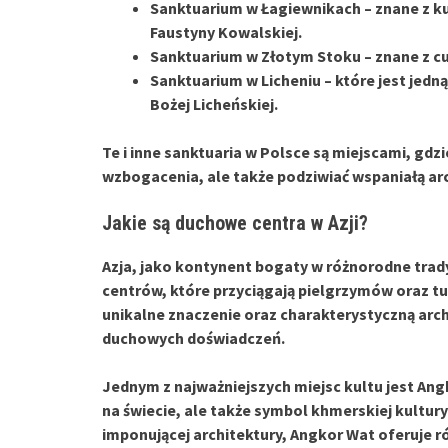
Sanktuarium w Łagiewnikach
– znane z ku
Faustyny Kowalskiej.
Sanktuarium w Złotym Stoku
– znane z c
Sanktuarium w Licheniu
– które jest jedn
Bożej Licheńskiej.
Te i inne sanktuaria w Polsce są miejscami, gd
wzbogacenia, ale także podziwiać wspaniałą arch
Jakie są duchowe centra w Azji?
Azja, jako kontynent bogaty w różnorodne trady
centr
ów, które przyciągają pielgrzymów oraz tu
unikalne znaczenie oraz charakterystyczną arch
duchowych doświadczeń.
Jednym z najważniejszych miejsc kultu jest
Ang
na świecie, ale także symbol khmerskiej kultury 
imponującej architektury, Angkor Wat oferuje