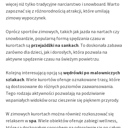
więcej niż tylko tradycyjne narciarstwo i snowboard. Warto
zapoznać się z różnorodnością atrakcji, które umilają
zimowy wypoczynek.
Oprócz sportów zimowych, takich jak jazda na nartach czy
snowboardzie, popularną formą spędzania czasu w
kurortach są
przejażdżki na sankach
. To doskonała zabawa
zarówno dla dzieci, jak i dorosłych, która pozwala na
aktywne spędzenie czasu na świeżym powietrzu.
Kolejną interesującą opcją są
wędrówki po malowniczych
szlakach
. Wiele kurortów oferuje oznakowane trasy, które
są dostosowane do różnych poziomów zaawansowania.
Tego rodzaju aktywności pozwalają na podziwianie
wspaniałych widoków oraz cieszenie się pięknem przyrody.
W zimowych kurortach można również rozkoszować się
relaksem w
spa
. Wiele obiektów oferuje zabiegi wellness,
które są doskonałym sposobem na odprężenie się po całym