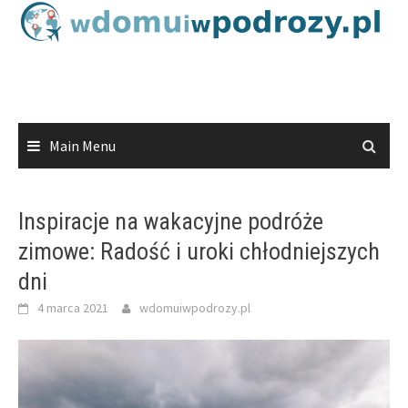
Skip
to
content
Main Menu
Inspiracje na wakacyjne podróże
zimowe: Radość i uroki chłodniejszych
dni
4 marca 2021
wdomuiwpodrozy.pl