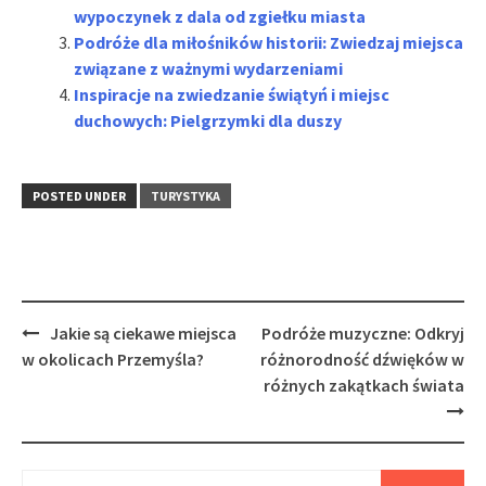
wypoczynek z dala od zgiełku miasta
Podróże dla miłośników historii: Zwiedzaj miejsca
związane z ważnymi wydarzeniami
Inspiracje na zwiedzanie świątyń i miejsc
duchowych: Pielgrzymki dla duszy
POSTED UNDER
TURYSTYKA
Post
Jakie są ciekawe miejsca
Podróże muzyczne: Odkryj
navigation
w okolicach Przemyśla?
różnorodność dźwięków w
różnych zakątkach świata
Szukaj: