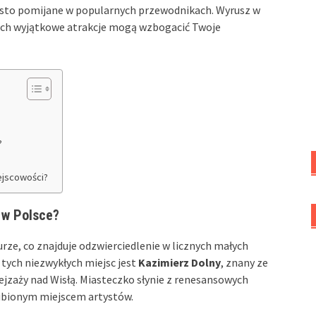
 często pomijane w popularnych przewodnikach. Wyrusz w
ak ich wyjątkowe atrakcje mogą wzbogacić Twoje
?
ejscowości?
 w Polsce?
turze, co znajduje odzwierciedlenie w licznych małych
tych niezwykłych miejsc jest
Kazimierz Dolny
, znany ze
ejzaży nad Wisłą. Miasteczko słynie z renesansowych
ulubionym miejscem artystów.