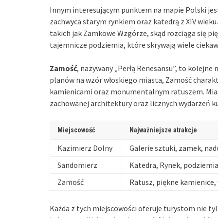
Innym interesującym punktem na mapie Polski je
zachwyca starym rynkiem oraz katedrą z XIV wieku.
takich jak Zamkowe Wzgórze, skąd rozciąga się pię
tajemnicze podziemia, które skrywają wiele ciekaw
Zamość
, nazywany „Perłą Renesansu”, to kolejne 
planów na wzór włoskiego miasta, Zamość charak
kamienicami oraz monumentalnym ratuszem. Miast
zachowanej architektury oraz licznych wydarzeń kul
Miejscowość
Najważniejsze atrakcje
Kazimierz Dolny
Galerie sztuki, zamek, nad
Sandomierz
Katedra, Rynek, podziemi
Zamość
Ratusz, piękne kamienice,
Każda z tych miejscowości oferuje turystom nie ty