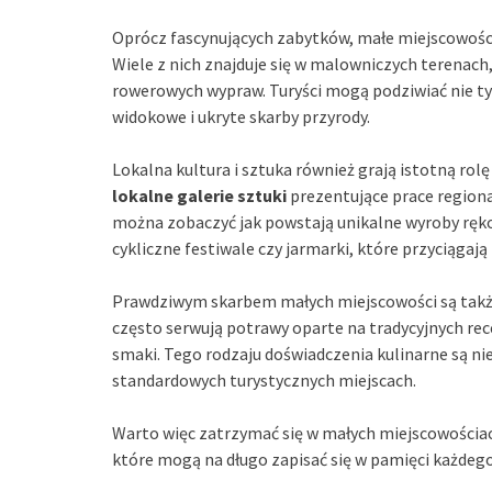
Oprócz fascynujących zabytków, małe miejscowośc
Wiele z nich znajduje się w malowniczych terenach
rowerowych wypraw. Turyści mogą podziwiać nie tyl
widokowe i ukryte skarby przyrody.
Lokalna kultura i sztuka również grają istotną rol
lokalne galerie sztuki
prezentujące prace regiona
można zobaczyć jak powstają unikalne wyroby ręko
cykliczne festiwale czy jarmarki, które przyciągaj
Prawdziwym skarbem małych miejscowości są także 
często serwują potrawy oparte na tradycyjnych rec
smaki. Tego rodzaju doświadczenia kulinarne są ni
standardowych turystycznych miejscach.
Warto więc zatrzymać się w małych miejscowościach
które mogą na długo zapisać się w pamięci każdego