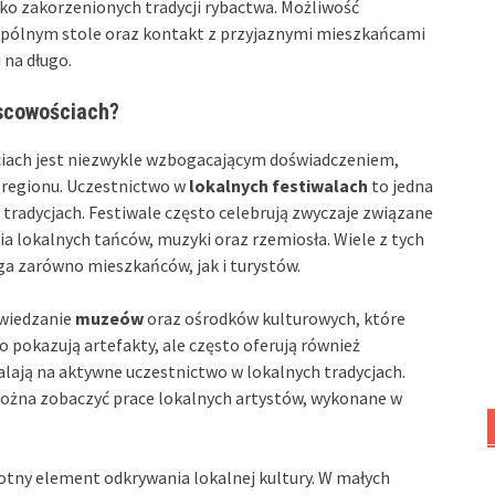
oko zakorzenionych tradycji rybactwa. Możliwość
spólnym stole oraz kontakt z przyjaznymi mieszkańcami
 na długo.
jscowościach?
ciach jest niezwykle wzbogacającym doświadczeniem,
 regionu. Uczestnictwo w
lokalnych festiwalach
to jedna
 tradycjach. Festiwale często celebrują zwyczaje związane
a lokalnych tańców, muzyki oraz rzemiosła. Wiele z tych
a zarówno mieszkańców, jak i turystów.
dwiedzanie
muzeów
oraz ośrodków kulturowych, które
o pokazują artefakty, ale często oferują również
lają na aktywne uczestnictwo w lokalnych tradycjach.
 można zobaczyć prace lokalnych artystów, wykonane w
totny element odkrywania lokalnej kultury. W małych