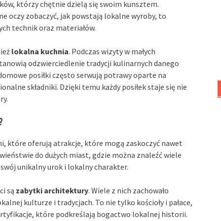
ów, którzy chętnie dzielą się swoim kunsztem.
e oczy zobaczyć, jak powstają lokalne wyroby, to
ych technik oraz materiałów.
ież
lokalna kuchnia
. Podczas wizyty w małych
anowią odzwierciedlenie tradycji kulinarnych danego
 domowe posiłki często serwują potrawy oparte na
onalne składniki. Dzięki temu każdy posiłek staje się nie
ry.
?
i, które oferują atrakcje, które mogą zaskoczyć nawet
wieństwie do dużych miast, gdzie można znaleźć wiele
wój unikalny urok i lokalny charakter.
ci są
zabytki architektury
. Wiele z nich zachowało
alnej kulturze i tradycjach. To nie tylko kościoły i pałace,
yfikacje, które podkreślają bogactwo lokalnej historii.