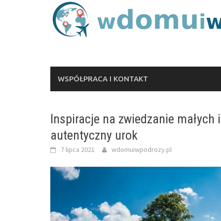
Skip
to
content
WSPÓŁPRACA I KONTAKT
Inspiracje na zwiedzanie małych i
autentyczny urok
7 lipca 2021
wdomuiwpodrozy.pl