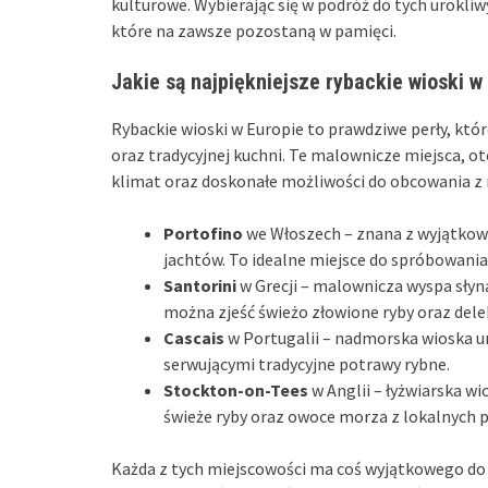
kulturowe. Wybierając się w podróż do tych urokliw
które na zawsze pozostaną w pamięci.
Jakie są najpiękniejsze rybackie wioski w
Rybackie wioski w Europie to prawdziwe perły, któ
oraz tradycyjnej kuchni. Te malownicze miejsca, 
klimat oraz doskonałe możliwości do obcowania z 
Portofino
we Włoszech – znana z wyjątko
jachtów. To idealne miejsce do spróbowani
Santorini
w Grecji – malownicza wyspa słyną
można zjeść świeżo złowione ryby oraz dele
Cascais
w Portugalii – nadmorska wioska ur
serwującymi tradycyjne potrawy rybne.
Stockton-on-Tees
w Anglii – łyżwiarska w
świeże ryby oraz owoce morza z lokalnych 
Każda z tych miejscowości ma coś wyjątkowego do 