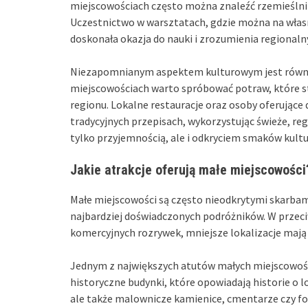
miejscowościach często można znaleźć rzemieślnik
Uczestnictwo w warsztatach, gdzie można na własn
doskonała okazja do nauki i zrozumienia regionaln
Niezapomnianym aspektem kulturowym jest równ
miejscowościach warto spróbować potraw, które st
regionu. Lokalne restauracje oraz osoby oferujące
tradycyjnych przepisach, wykorzystując świeże, regi
tylko przyjemnością, ale i odkryciem smaków kultu
Jakie atrakcje oferują małe miejscowości
Małe miejscowości są często nieodkrytymi skarbam
najbardziej doświadczonych podróżników. W przeci
komercyjnych rozrywek, mniejsze lokalizacje mają s
Jednym z największych atutów małych miejscowoś
historyczne budynki, które opowiadają historie o lok
ale także malownicze kamienice, cmentarze czy fort