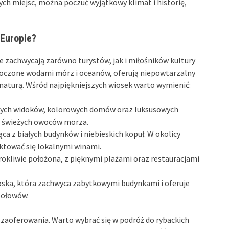
ych miejsc, można poczuć wyjątkowy klimat i historię,
 Europie?
re zachwycają zarówno turystów, jak i miłośników kultury
otoczone wodami mórz i oceanów, oferują niepowtarzalny
naturą. Wśród najpiękniejszych wiosek warto wymienić:
wych widoków, kolorowych domów oraz luksusowych
a świeżych owoców morza.
ca z białych budynków i niebieskich kopuł. W okolicy
ktować się lokalnymi winami.
okliwie położona, z pięknymi plażami oraz restauracjami
ioska, która zachwyca zabytkowymi budynkami i oferuje
połowów.
zaoferowania. Warto wybrać się w podróż do rybackich