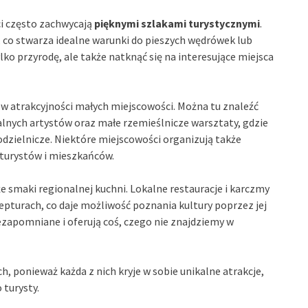
i często zachwycają
pięknymi szlakami turystycznymi
.
, co stwarza idealne warunki do pieszych wędrówek lub
ko przyrodę, ale także natknąć się na interesujące miejsca
ę w atrakcyjności małych miejscowości. Można tu znaleźć
lnych artystów oraz małe rzemieślnicze warsztaty, gdzie
dzielnicze. Niektóre miejscowości organizują także
ą turystów i mieszkańców.
smaki regionalnej kuchni. Lokalne restauracje i karczmy
epturach, co daje możliwość poznania kultury poprzez jej
ezapomniane i oferują coś, czego nie znajdziemy w
, ponieważ każda z nich kryje w sobie unikalne atrakcje,
 turysty.