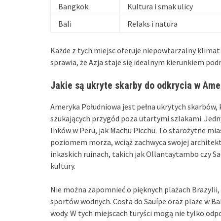
Bangkok
Kultura i smak ulicy
Bali
Relaks i natura
Każde z tych miejsc oferuje niepowtarzalny klimat
sprawia, że Azja staje się idealnym kierunkiem pod
Jakie są ukryte skarby do odkrycia w Am
Ameryka Południowa jest pełna ukrytych skarbów, 
szukających przygód poza utartymi szlakami. Jedny
Inków w Peru, jak Machu Picchu. To starożytne mi
poziomem morza, wciąż zachwyca swojej architektu
inkaskich ruinach, takich jak Ollantaytambo czy Sa
kultury.
Nie można zapomnieć o pięknych plażach Brazylii,
sportów wodnych. Costa do Sauípe oraz plaże w Bahi
wody. W tych miejscach turyści mogą nie tylko odp