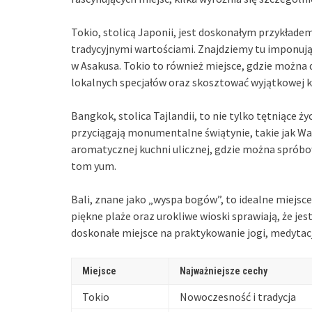
Tokio, stolicą Japonii, jest doskonałym przykład
tradycyjnymi wartościami. Znajdziemy tu imponujące
w Asakusa. Tokio to również miejsce, gdzie można 
lokalnych specjałów oraz skosztować wyjątkowej k
Bangkok, stolica Tajlandii, to nie tylko tętniące ży
przyciągają monumentalne świątynie, takie jak Wa
aromatycznej kuchni ulicznej, gdzie można spróbow
tom yum.
Bali, znane jako „wyspa bogów”, to idealne miejsce 
piękne plaże oraz urokliwe wioski sprawiają, że jes
doskonałe miejsce na praktykowanie jogi, medytacji 
Miejsce
Najważniejsze cechy
Tokio
Nowoczesność i tradycja