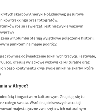
krytych skarbów Ameryki Południowej; jej surowe
ośników trekkingu oraz fotografów.
unków roślin i zwierząt, jest niezwykle ważnym
wyprawy.
tagena w Kolumbii oferują wyjątkowe połączenie historii,
ązkowym punktem na mapie podróży.
est również doświadczenie lokalnych tradycji. Festiwale,
 w Cusco, oferują wyjątkowe widowiska kulturalne oraz
ion tego kontynentu kryje swoje unikalne skarby, które
.
ania w Afryce?
odnością i bogactwem kulturowym. Znajdują się tu
 z całego świata. Wśród najciekawszych atrakcji
rwować majestatyczne zwierzęta w ich naturalnym