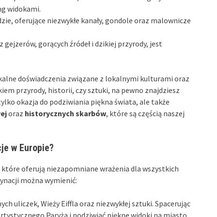
ng widokami.
zie, oferujące niezwykłe kanały, gondole oraz malownicze
z gejzerów, gorących źródeł i dzikiej przyrody, jest
ikalne doświadczenia związane z lokalnymi kulturami oraz
kiem przyrody, historii, czy sztuki, na pewno znajdziesz
 tylko okazja do podziwiania piękna świata, ale także
ej
oraz
historycznych skarbów
, które są częścią naszej
cje w Europie?
 które oferują niezapomniane wrażenia dla wszystkich
tynacji można wymienić:
h uliczek, Wieży Eiffla oraz niezwykłej sztuki. Spacerując
ystycznego Paryża i podziwiać piękne widoki na miasto.