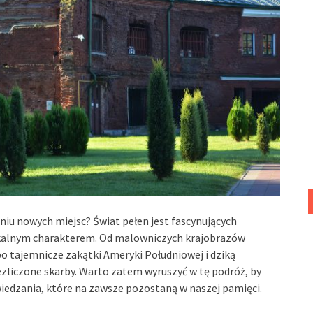
iu nowych miejsc? Świat pełen jest fascynujących
nikalnym charakterem. Od malowniczych krajobrazów
po tajemnicze zakątki Ameryki Południowej i dziką
niezliczone skarby. Warto zatem wyruszyć w tę podróż, by
wiedzania, które na zawsze pozostaną w naszej pamięci.