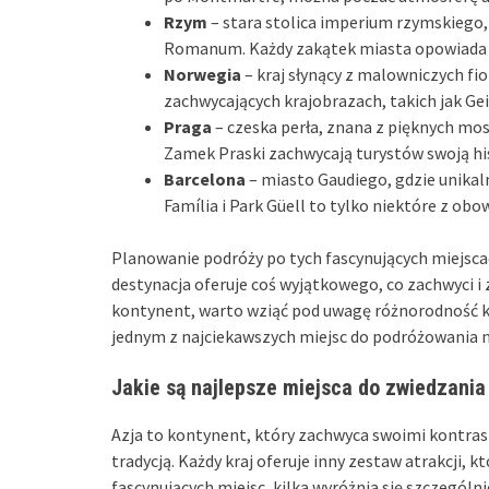
Rzym
– stara stolica imperium rzymskiego,
Romanum. Każdy zakątek miasta opowiada sw
Norwegia
– kraj słynący z malowniczych fi
zachwycających krajobrazach, takich jak Gei
Praga
– czeska perła, znana z pięknych mos
Zamek Praski zachwycają turystów swoją his
Barcelona
– miasto Gaudiego, gdzie unikal
Família i Park Güell to tylko niektóre z o
Planowanie podróży po tych fascynujących miejsc
destynacja oferuje coś wyjątkowego, co zachwyci i z
kontynent, warto wziąć pod uwagę różnorodność ku
jednym z najciekawszych miejsc do podróżowania n
Jakie są najlepsze miejsca do zwiedzania 
Azja to kontynent, który zachwyca swoimi kontra
tradycją. Każdy kraj oferuje inny zestaw atrakcji, 
fascynujących miejsc, kilka wyróżnia się szczególni