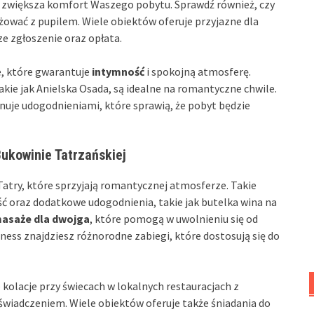
 zwiększa komfort Waszego pobytu. Sprawdź również, czy
óżować z pupilem. Wiele obiektów oferuje przyjazne dla
ze zgłoszenie oraz opłata.
e, które gwarantuje
intymność
i spokojną atmosferę.
akie jak Anielska Osada, są idealne na romantyczne chwile.
onuje udogodnieniami, które sprawią, że pobyt będzie
kowinie Tatrzańskiej
try, które sprzyjają romantycznej atmosferze. Takie
 oraz dodatkowe udogodnienia, takie jak butelka wina na
asaże dla dwojga
, które pomogą w uwolnieniu się od
ellness znajdziesz różnorodne zabiegi, które dostosują się do
kolacje przy świecach w lokalnych restauracjach z
iadczeniem. Wiele obiektów oferuje także śniadania do