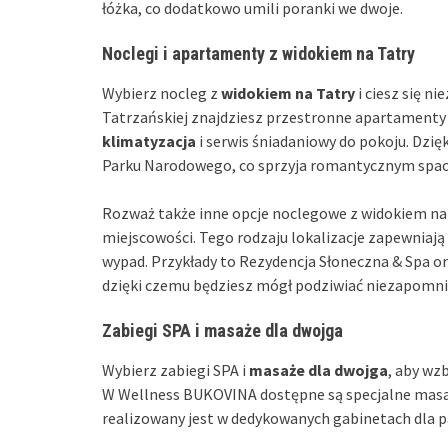
łóżka, co dodatkowo umili poranki we dwoje.
Noclegi i apartamenty z widokiem na Tatry
Wybierz nocleg z
widokiem na Tatry
i ciesz się 
Tatrzańskiej znajdziesz przestronne apartamenty 
klimatyzacja
i serwis śniadaniowy do pokoju. Dzię
Parku Narodowego, co sprzyja romantycznym space
Rozważ także inne opcje noclegowe z widokiem na
miejscowości. Tego rodzaju lokalizacje zapewniaj
wypad. Przykłady to Rezydencja Słoneczna & Spa or
dzięki czemu będziesz mógł podziwiać niezapomnia
Zabiegi SPA i masaże dla dwojga
Wybierz zabiegi SPA i
masaże dla dwojga
, aby wz
W Wellness BUKOVINA dostępne są specjalne masaż
realizowany jest w dedykowanych gabinetach dla p