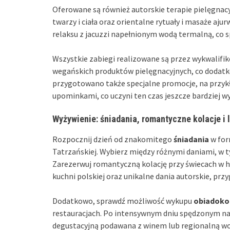
Oferowane są również autorskie terapie pielęgnac
twarzy i ciała oraz orientalne rytuały i masaże aju
relaksu z jacuzzi napełnionym wodą termalną, co 
Wszystkie zabiegi realizowane są przez wykwalifi
wegańskich produktów pielęgnacyjnych, co dodatk
przygotowano także specjalne promocje, na przyk
upominkami, co uczyni ten czas jeszcze bardziej 
Wyżywienie: śniadania, romantyczne kolacje i 
Rozpocznij dzień od znakomitego
śniadania
w for
Tatrzańskiej. Wybierz między różnymi daniami, w 
Zarezerwuj romantyczną kolację przy świecach w ho
kuchni polskiej oraz unikalne dania autorskie, pr
Dodatkowo, sprawdź możliwość wykupu
obiadokol
restauracjach. Po intensywnym dniu spędzonym na 
degustacyjną podawana z winem lub regionalną wo