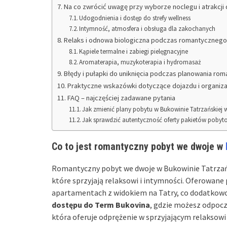
Na co zwrócić uwagę przy wyborze noclegu i atrakcji 
Udogodnienia i dostęp do strefy wellness
Intymność, atmosfera i obsługa dla zakochanych
Relaks i odnowa biologiczna podczas romantycznego
Kąpiele termalne i zabiegi pielęgnacyjne
Aromaterapia, muzykoterapia i hydromasaż
Błędy i pułapki do uniknięcia podczas planowania ro
Praktyczne wskazówki dotyczące dojazdu i organiza
FAQ – najczęściej zadawane pytania
Jak zmienić plany pobytu w Bukowinie Tatrzańskiej
Jak sprawdzić autentyczność oferty pakietów pobyt
Co to jest romantyczny pobyt we dwoje w
Romantyczny pobyt we dwoje w Bukowinie Tatrzańs
które sprzyjają relaksowi i intymności. Oferowan
apartamentach z widokiem na Tatry, co dodatkowo 
dostępu do Term Bukovina
, gdzie możesz odpocz
która oferuje odprężenie w sprzyjającym relaksowi