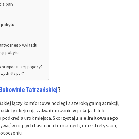
dla par?
 pobytu
mantycznego wyjazdu
cji pobytu
 w przypadku złej pogody?
owych dla par?
Bukowinie Tatrzańskiej
?
kiej łączy komfortowe noclegi z szeroką gamą atrakcji,
e pakiety obejmują zakwaterowanie w pokojach lub
podkreśla urok miejsca. Skorzystaj z
nielimitowanego
ywać w ciepłych basenach termalnych, oraz strefy saun,
 otoczeniu.