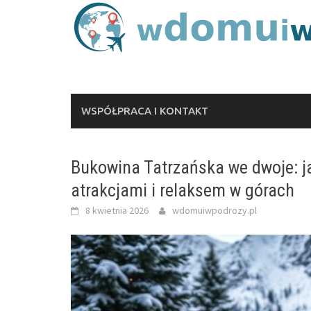
Skip
to
content
WSPÓŁPRACA I KONTAKT
Bukowina Tatrzańska we dwoje: j
atrakcjami i relaksem w górach
8 kwietnia 2026
wdomuiwpodrozy.pl