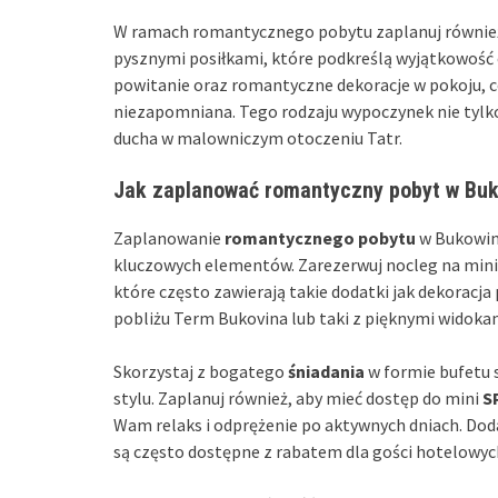
W ramach romantycznego pobytu zaplanuj równi
pysznymi posiłkami, które podkreślą wyjątkowość c
powitanie oraz romantyczne dekoracje w pokoju, co
niezapomniana. Tego rodzaju wypoczynek nie tylko u
ducha w malowniczym otoczeniu Tatr.
Jak zaplanować romantyczny pobyt w Buko
Zaplanowanie
romantycznego pobytu
w Bukowini
kluczowych elementów. Zarezerwuj nocleg na m
które często zawierają takie dodatki jak dekoracj
pobliżu Term Bukovina lub taki z pięknymi widoka
Skorzystaj z bogatego
śniadania
w formie bufetu 
stylu. Zaplanuj również, aby mieć dostęp do mini
S
Wam relaks i odprężenie po aktywnych dniach. Doda
są często dostępne z rabatem dla gości hotelowyc