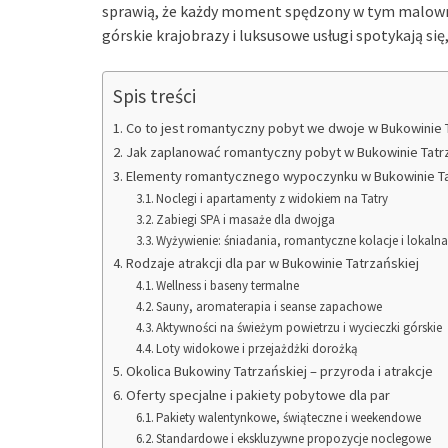
sprawią, że każdy moment spędzony w tym malowni
górskie krajobrazy i luksusowe usługi spotykają się,
Spis treści
Co to jest romantyczny pobyt we dwoje w Bukowinie 
Jak zaplanować romantyczny pobyt w Bukowinie Tatr
Elementy romantycznego wypoczynku w Bukowinie Ta
Noclegi i apartamenty z widokiem na Tatry
Zabiegi SPA i masaże dla dwojga
Wyżywienie: śniadania, romantyczne kolacje i lokaln
Rodzaje atrakcji dla par w Bukowinie Tatrzańskiej
Wellness i baseny termalne
Sauny, aromaterapia i seanse zapachowe
Aktywności na świeżym powietrzu i wycieczki górskie
Loty widokowe i przejażdżki dorożką
Okolica Bukowiny Tatrzańskiej – przyroda i atrakcje
Oferty specjalne i pakiety pobytowe dla par
Pakiety walentynkowe, świąteczne i weekendowe
Standardowe i ekskluzywne propozycje noclegowe