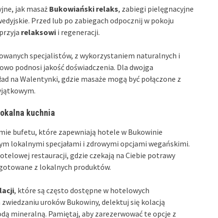
yjne, jak masaż
Bukowiański relaks
, zabiegi pielęgnacyjne
rwedyjskie. Przed lub po zabiegach odpocznij w pokoju
sprzyja
relaksowi
i regeneracji.
kowanych specjalistów, z wykorzystaniem naturalnych i
owo podnosi jakość doświadczenia. Dla dwojga
ład na Walentynki, gdzie masaże mogą być połączone z
wyjątkowym.
lokalna kuchnia
mie bufetu, które zapewniają hotele w Bukowinie
tym lokalnymi specjałami i zdrowymi opcjami wegańskimi.
telowej restauracji, gdzie czekają na Ciebie potrawy
zygotowane z lokalnych produktów.
acji
, które są często dostępne w hotelowych
zwiedzaniu uroków Bukowiny, delektuj się kolacją
dą mineralną. Pamiętaj, aby zarezerwować te opcje z