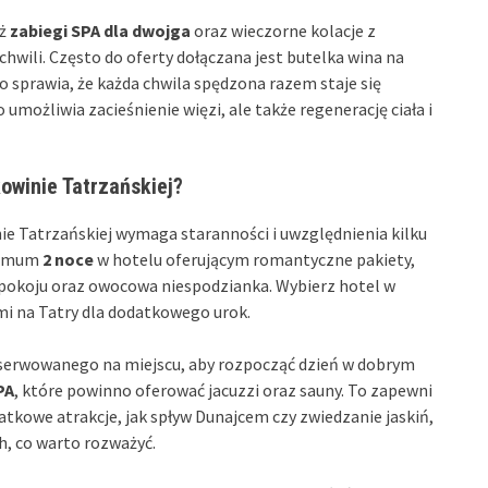
eż
zabiegi SPA dla dwojga
oraz wieczorne kolacje z
hwili. Często do oferty dołączana jest butelka wina na
 sprawia, że każda chwila spędzona razem staje się
możliwia zacieśnienie więzi, ale także regenerację ciała i
winie Tatrzańskiej?
e Tatrzańskiej wymaga staranności i uwzględnienia kilku
inimum
2 noce
w hotelu oferującym romantyczne pakiety,
a pokoju oraz owocowa niespodzianka. Wybierz hotel w
mi na Tatry dla dodatkowego urok.
serwowanego na miejscu, aby rozpocząć dzień w dobrym
PA
, które powinno oferować jacuzzi oraz sauny. To zapewni
tkowe atrakcje, jak spływ Dunajcem czy zwiedzanie jaskiń,
h, co warto rozważyć.