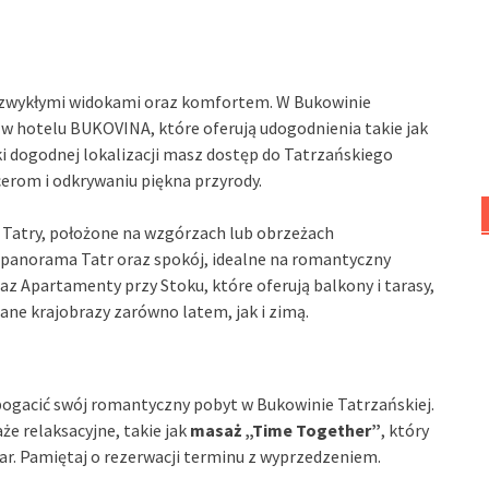
niezwykłymi widokami oraz komfortem. W Bukowinie
w hotelu BUKOVINA, które oferują udogodnienia takie jak
ki dogodnej lokalizacji masz dostęp do Tatrzańskiego
rom i odkrywaniu piękna przyrody.
 Tatry, położone na wzgórzach lub obrzeżach
ą panorama Tatr oraz spokój, idealne na romantyczny
az Apartamenty przy Stoku, które oferują balkony i tarasy,
ne krajobrazy zarówno latem, jak i zimą.
bogacić swój romantyczny pobyt w Bukowinie Tatrzańskiej.
e relaksacyjne, takie jak
masaż „Time Together”
, który
ar. Pamiętaj o rezerwacji terminu z wyprzedzeniem.