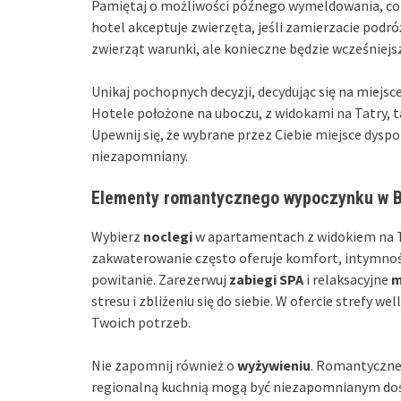
Pamiętaj o możliwości późnego wymeldowania, co
hotel akceptuje zwierzęta, jeśli zamierzacie podr
zwierząt warunki, ale konieczne będzie wcześniejs
Unikaj pochopnych decyzji, decydując się na miejsc
Hotele położone na uboczu, z widokami na Tatry, t
Upewnij się, że wybrane przez Ciebie miejsce dysp
niezapomniany.
Elementy romantycznego wypoczynku w Bu
Wybierz
noclegi
w apartamentach z widokiem na Ta
zakwaterowanie często oferuje komfort, intymność
powitanie. Zarezerwuj
zabiegi SPA
i relaksacyjne
m
stresu i zbliżeniu się do siebie. W ofercie strefy w
Twoich potrzeb.
Nie zapomnij również o
wyżywieniu
. Romantyczne 
regionalną kuchnią mogą być niezapomnianym dośw