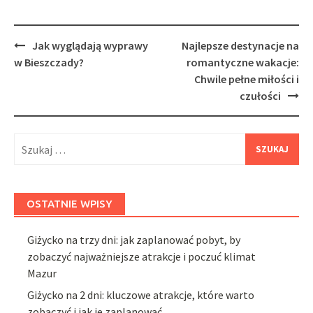
Post
Jak wyglądają wyprawy
Najlepsze destynacje na
navigation
w Bieszczady?
romantyczne wakacje:
Chwile pełne miłości i
czułości
Szukaj:
OSTATNIE WPISY
Giżycko na trzy dni: jak zaplanować pobyt, by
zobaczyć najważniejsze atrakcje i poczuć klimat
Mazur
Giżycko na 2 dni: kluczowe atrakcje, które warto
zobaczyć i jak je zaplanować