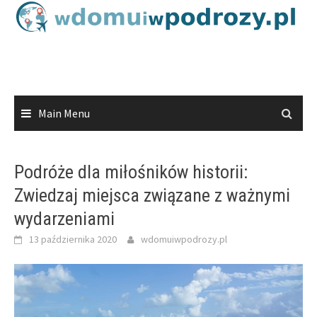
Skip
to
content
Main Menu
Podróże dla miłośników historii:
Zwiedzaj miejsca związane z ważnymi
wydarzeniami
13 października 2020
wdomuiwpodrozy.pl