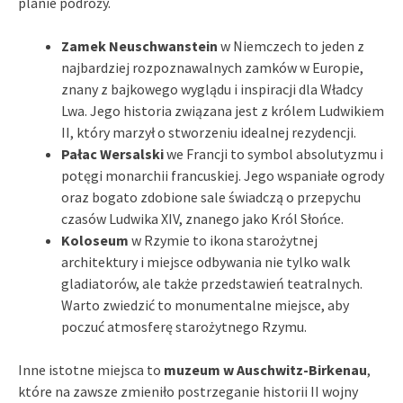
planie podróży.
Zamek Neuschwanstein
w Niemczech to jeden z
najbardziej rozpoznawalnych zamków w Europie,
znany z bajkowego wyglądu i inspiracji dla Władcy
Lwa. Jego historia związana jest z królem Ludwikiem
II, który marzył o stworzeniu idealnej rezydencji.
Pałac Wersalski
we Francji to symbol absolutyzmu i
potęgi monarchii francuskiej. Jego wspaniałe ogrody
oraz bogato zdobione sale świadczą o przepychu
czasów Ludwika XIV, znanego jako Król Słońce.
Koloseum
w Rzymie to ikona starożytnej
architektury i miejsce odbywania nie tylko walk
gladiatorów, ale także przedstawień teatralnych.
Warto zwiedzić to monumentalne miejsce, aby
poczuć atmosferę starożytnego Rzymu.
Inne istotne miejsca to
muzeum w Auschwitz-Birkenau
,
które na zawsze zmieniło postrzeganie historii II wojny