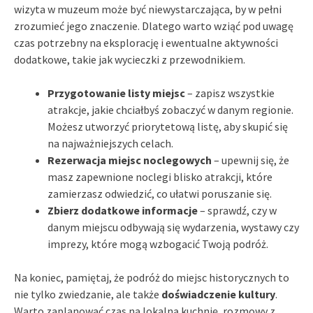
wizyta w muzeum może być niewystarczająca, by w pełni
zrozumieć jego znaczenie. Dlatego warto wziąć pod uwagę
czas potrzebny na eksplorację i ewentualne aktywności
dodatkowe, takie jak wycieczki z przewodnikiem.
Przygotowanie listy miejsc
– zapisz wszystkie
atrakcje, jakie chciałbyś zobaczyć w danym regionie.
Możesz utworzyć priorytetową listę, aby skupić się
na najważniejszych celach.
Rezerwacja miejsc noclegowych
– upewnij się, że
masz zapewnione noclegi blisko atrakcji, które
zamierzasz odwiedzić, co ułatwi poruszanie się.
Zbierz dodatkowe informacje
– sprawdź, czy w
danym miejscu odbywają się wydarzenia, wystawy czy
imprezy, które mogą wzbogacić Twoją podróż.
Na koniec, pamiętaj, że podróż do miejsc historycznych to
nie tylko zwiedzanie, ale także
doświadczenie kultury
.
Warto zaplanować czas na lokalną kuchnię, rozmowy z