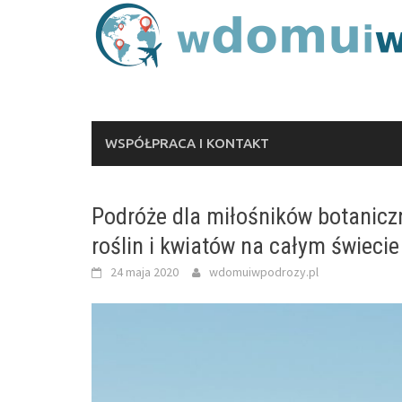
Skip
to
content
WSPÓŁPRACA I KONTAKT
Podróże dla miłośników botanicz
roślin i kwiatów na całym świecie
24 maja 2020
wdomuiwpodrozy.pl