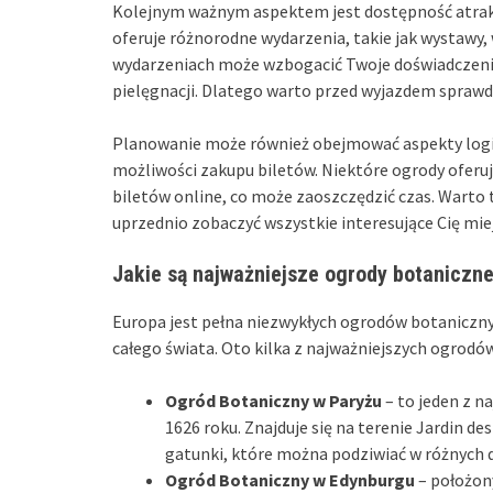
Kolejnym ważnym aspektem jest dostępność atrak
oferuje różnorodne wydarzenia, takie jak wystawy,
wydarzeniach może wzbogacić Twoje doświadczenie 
pielęgnacji. Dlatego warto przed wyjazdem spraw
Planowanie może również obejmować aspekty logist
możliwości zakupu biletów. Niektóre ogrody oferują
biletów online, co może zaoszczędzić czas. Warto 
uprzednio zobaczyć wszystkie interesujące Cię mie
Jakie są najważniejsze ogrody botaniczne
Europa jest pełna niezwykłych ogrodów botaniczny
całego świata. Oto kilka z najważniejszych ogrodó
Ogród Botaniczny w Paryżu
– to jeden z n
1626 roku. Znajduje się na terenie Jardin de
gatunki, które można podziwiać w różnych
Ogród Botaniczny w Edynburgu
– położon