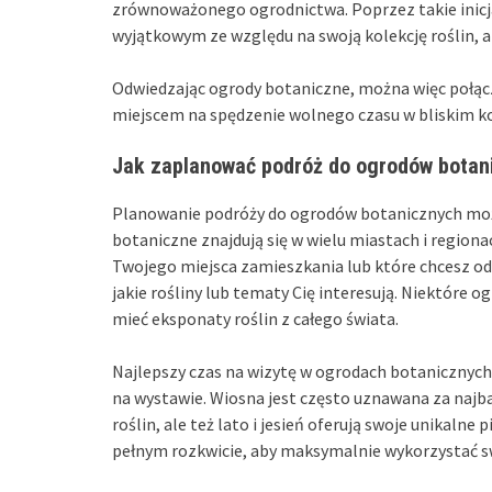
zrównoważonego ogrodnictwa. Poprzez takie inicja
wyjątkowym ze względu na swoją kolekcję roślin, 
Odwiedzając ogrody botaniczne, można więc połączyć
miejscem na spędzenie wolnego czasu w bliskim ko
Jak zaplanować podróż do ogrodów botan
Planowanie podróży do ogrodów botanicznych możn
botaniczne znajdują się w wielu miastach i regionac
Twojego miejsca zamieszkania lub które chcesz odw
jakie rośliny lub tematy Cię interesują. Niektóre o
mieć eksponaty roślin z całego świata.
Najlepszy czas na wizytę w ogrodach botanicznych u
na wystawie. Wiosna jest często uznawana za najba
roślin, ale też lato i jesień oferują swoje unikalne
pełnym rozkwicie, aby maksymalnie wykorzystać s