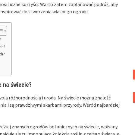
nosi liczne korzyści. Warto zatem zaplanować podróż, aby
ainspirować do stworzenia własnego ogrodu.
?
ch?
ch?
e na świecie?
oją różnorodnością i urodą. Na świecie można znaleźć
nia i są prawdziwymi skarbami przyrody. Wśród najbardziej
ardziej znanych ogrodów botanicznych na świecie, wpisany
jduje się tu imponująca kolekcja roślin z całego świata, a