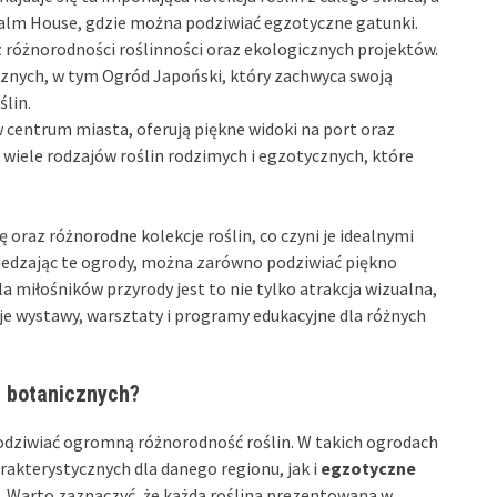
Palm House, gdzie można podziwiać egzotyczne gatunki.
 różnorodności roślinności oraz ekologicznych projektów.
znych, w tym Ogród Japoński, który zachwyca swoją
lin.
 centrum miasta, oferują piękne widoki na port oraz
iele rodzajów roślin rodzimych i egzotycznych, które
oraz różnorodne kolekcje roślin, co czyni je idealnymi
wiedzając te ogrody, można zarówno podziwiać piękno
 Dla miłośników przyrody jest to nie tylko atrakcja wizualna,
je wystawy, warsztaty i programy edukacyjne dla różnych
h botanicznych?
odziwiać ogromną różnorodność roślin. W takich ogrodach
arakterystycznych dla danego regionu, jak i
egzotyczne
. Warto zaznaczyć, że każda roślina prezentowana w