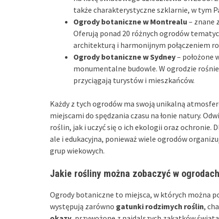
także charakterystyczne szklarnie, w tym 
Ogrody botaniczne w Montrealu
– znane z
Oferują ponad 20 różnych ogrodów tematyc
architekturą i harmonijnym połączeniem roś
Ogrody botaniczne w Sydney
– położone w
monumentalne budowle. W ogrodzie rośnie w
przyciągają turystów i mieszkańców.
Każdy z tych ogrodów ma swoją unikalną atmosferę 
miejscami do spędzania czasu na łonie natury. Od
roślin, jak i uczyć się o ich ekologii oraz ochronie.
ale i edukacyjna, ponieważ wiele ogrodów organizu
grup wiekowych.
Jakie rośliny można zobaczyć w ogrodac
Ogrody botaniczne to miejsca, w których można p
występują zarówno
gatunki rodzimych roślin
, ch
okazy
, przywożone z najdalszych zakątków świata