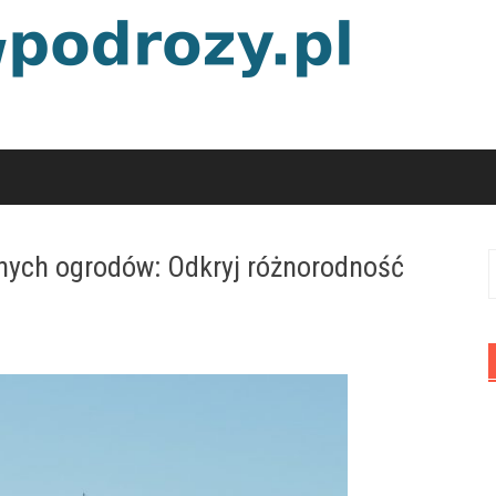
nych ogrodów: Odkryj różnorodność
S