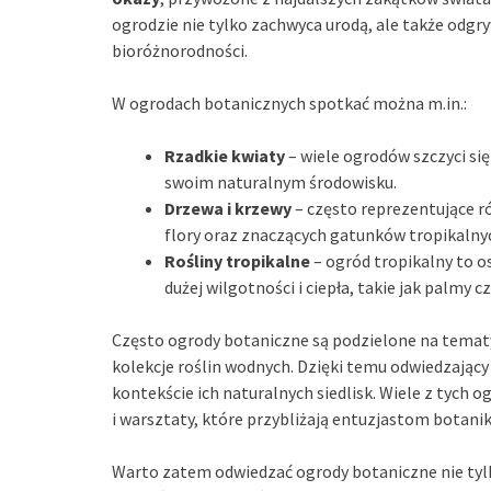
ogrodzie nie tylko zachwyca urodą, ale także odgr
bioróżnorodności.
W ogrodach botanicznych spotkać można m.in.:
Rzadkie kwiaty
– wiele ogrodów szczyci si
swoim naturalnym środowisku.
Drzewa i krzewy
– często reprezentujące ró
flory oraz znaczących gatunków tropikalny
Rośliny tropikalne
– ogród tropikalny to 
dużej wilgotności i ciepła, takie jak palmy cz
Często ogrody botaniczne są podzielone na tematyc
kolekcje roślin wodnych. Dzięki temu odwiedzając
kontekście ich naturalnych siedlisk. Wiele z tych
i warsztaty, które przybliżają entuzjastom botaniki
Warto zatem odwiedzać ogrody botaniczne nie tylko