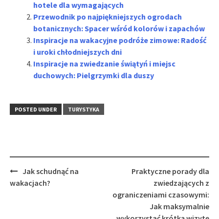
hotele dla wymagających
Przewodnik po najpiękniejszych ogrodach
botanicznych: Spacer wśród kolorów i zapachów
Inspiracje na wakacyjne podróże zimowe: Radość
i uroki chłodniejszych dni
Inspiracje na zwiedzanie świątyń i miejsc
duchowych: Pielgrzymki dla duszy
POSTED UNDER
TURYSTYKA
Post
Jak schudnąć na
Praktyczne porady dla
navigation
wakacjach?
zwiedzających z
ograniczeniami czasowymi:
Jak maksymalnie
wykorzystać krótką wizytę