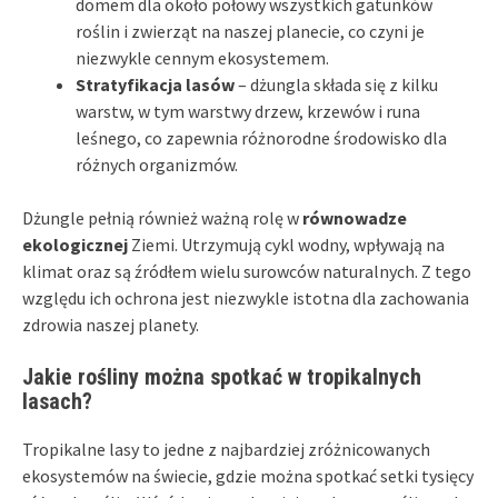
domem dla około połowy wszystkich gatunków
roślin i zwierząt na naszej planecie, co czyni je
niezwykle cennym ekosystemem.
Stratyfikacja lasów
– dżungla składa się z kilku
warstw, w tym warstwy drzew, krzewów i runa
leśnego, co zapewnia różnorodne środowisko dla
różnych organizmów.
Dżungle pełnią również ważną rolę w
równowadze
ekologicznej
Ziemi. Utrzymują cykl wodny, wpływają na
klimat oraz są źródłem wielu surowców naturalnych. Z tego
względu ich ochrona jest niezwykle istotna dla zachowania
zdrowia naszej planety.
Jakie rośliny można spotkać w tropikalnych
lasach?
Tropikalne lasy to jedne z najbardziej zróżnicowanych
ekosystemów na świecie, gdzie można spotkać setki tysięcy