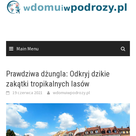
Skip
to
content
Main Menu
Prawdziwa dżungla: Odkryj dzikie
zakątki tropikalnych lasów
19 czerwca 2021
wdomuiwpodrozy.pl