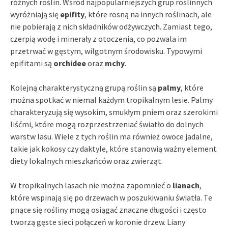
różnych roślin. Wśród najpopularniejszych grup roślinnych
wyróżniają się
epifity
, które rosną na innych roślinach, ale
nie pobierają z nich składników odżywczych. Zamiast tego,
czerpią wodę i minerały z otoczenia, co pozwala im
przetrwać w gęstym, wilgotnym środowisku. Typowymi
epifitami są
orchidee
oraz
mchy
.
Kolejną charakterystyczną grupą roślin są
palmy
, które
można spotkać w niemal każdym tropikalnym lesie. Palmy
charakteryzują się wysokim, smukłym pniem oraz szerokimi
liśćmi, które mogą rozprzestrzeniać światło do dolnych
warstw lasu. Wiele z tych roślin ma również owoce jadalne,
takie jak kokosy czy daktyle, które stanowią ważny element
diety lokalnych mieszkańców oraz zwierząt.
W tropikalnych lasach nie można zapomnieć o
lianach
,
które wspinają się po drzewach w poszukiwaniu światła. Te
pnące się rośliny mogą osiągać znaczne długości i często
tworzą gęste sieci połączeń w koronie drzew. Liany