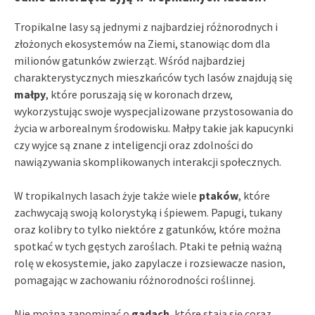
Tropikalne lasy są jednymi z najbardziej różnorodnych i
złożonych ekosystemów na Ziemi, stanowiąc dom dla
milionów gatunków zwierząt. Wśród najbardziej
charakterystycznych mieszkańców tych lasów znajdują się
małpy
, które poruszają się w koronach drzew,
wykorzystując swoje wyspecjalizowane przystosowania do
życia w arborealnym środowisku. Małpy takie jak kapucynki
czy wyjce są znane z inteligencji oraz zdolności do
nawiązywania skomplikowanych interakcji społecznych.
W tropikalnych lasach żyje także wiele
ptaków
, które
zachwycają swoją kolorystyką i śpiewem. Papugi, tukany
oraz kolibry to tylko niektóre z gatunków, które można
spotkać w tych gęstych zaroślach. Ptaki te pełnią ważną
rolę w ekosystemie, jako zapylacze i rozsiewacze nasion,
pomagając w zachowaniu różnorodności roślinnej.
Nie można zapominać o
gadach
, które stają się coraz