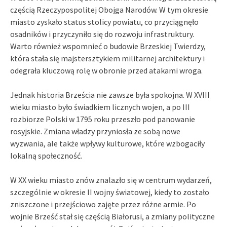
częścią Rzeczypospolitej Obojga Narodów. W tym okresie
miasto zyskało status stolicy powiatu, co przyciągnęło
osadników i przyczyniło się do rozwoju infrastruktury.
Warto również wspomnieć o budowie Brzeskiej Twierdzy,
która stała się majstersztykiem militarnej architektury i
odegrała kluczową rolę w obronie przed atakami wroga.
Jednak historia Brześcia nie zawsze była spokojna. W XVIII
wieku miasto było świadkiem licznych wojen, a po III
rozbiorze Polski w 1795 roku przeszło pod panowanie
rosyjskie. Zmiana władzy przyniosła ze sobą nowe
wyzwania, ale także wpływy kulturowe, które wzbogaciły
lokalną społeczność.
W XX wieku miasto znów znalazło się w centrum wydarzeń,
szczególnie w okresie II wojny światowej, kiedy to zostało
zniszczone i przejściowo zajęte przez różne armie. Po
wojnie Brześć stał się częścią Białorusi, a zmiany polityczne