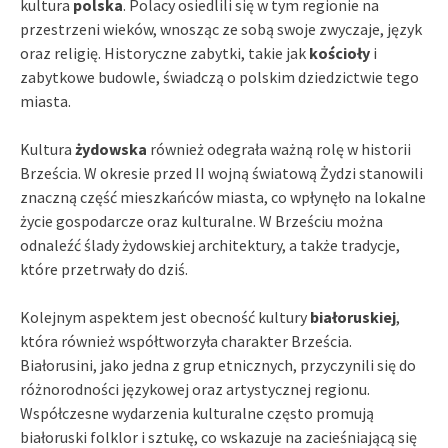
kultura
polska
. Polacy osiedlili się w tym regionie na
przestrzeni wieków, wnosząc ze sobą swoje zwyczaje, język
oraz religię. Historyczne zabytki, takie jak
kościoły
i
zabytkowe budowle, świadczą o polskim dziedzictwie tego
miasta.
Kultura
żydowska
również odegrała ważną rolę w historii
Brześcia. W okresie przed II wojną światową Żydzi stanowili
znaczną część mieszkańców miasta, co wpłynęło na lokalne
życie gospodarcze oraz kulturalne. W Brześciu można
odnaleźć ślady żydowskiej architektury, a także tradycje,
które przetrwały do dziś.
Kolejnym aspektem jest obecność kultury
białoruskiej
,
która również współtworzyła charakter Brześcia.
Białorusini, jako jedna z grup etnicznych, przyczynili się do
różnorodności językowej oraz artystycznej regionu.
Współczesne wydarzenia kulturalne często promują
białoruski folklor i sztukę, co wskazuje na zacieśniającą się