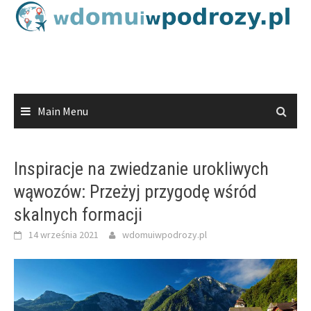
Skip
to
content
Main Menu
Inspiracje na zwiedzanie urokliwych
wąwozów: Przeżyj przygodę wśród
skalnych formacji
14 września 2021
wdomuiwpodrozy.pl