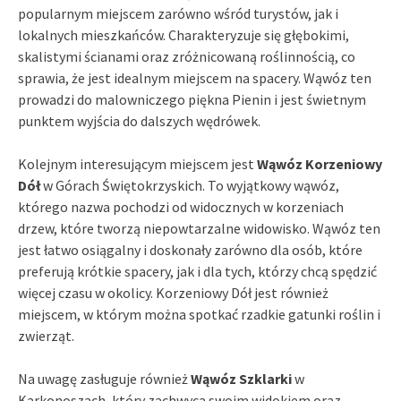
popularnym miejscem zarówno wśród turystów, jak i
lokalnych mieszkańców. Charakteryzuje się głębokimi,
skalistymi ścianami oraz zróżnicowaną roślinnością, co
sprawia, że jest idealnym miejscem na spacery. Wąwóz ten
prowadzi do malowniczego piękna Pienin i jest świetnym
punktem wyjścia do dalszych wędrówek.
Kolejnym interesującym miejscem jest
Wąwóz Korzeniowy
Dół
w Górach Świętokrzyskich. To wyjątkowy wąwóz,
którego nazwa pochodzi od widocznych w korzeniach
drzew, które tworzą niepowtarzalne widowisko. Wąwóz ten
jest łatwo osiągalny i doskonały zarówno dla osób, które
preferują krótkie spacery, jak i dla tych, którzy chcą spędzić
więcej czasu w okolicy. Korzeniowy Dół jest również
miejscem, w którym można spotkać rzadkie gatunki roślin i
zwierząt.
Na uwagę zasługuje również
Wąwóz Szklarki
w
Karkonoszach, który zachwyca swoim widokiem oraz