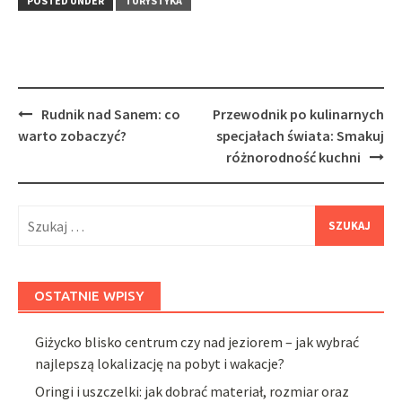
POSTED UNDER
TURYSTYKA
Post
Rudnik nad Sanem: co
Przewodnik po kulinarnych
navigation
warto zobaczyć?
specjałach świata: Smakuj
różnorodność kuchni
Szukaj:
OSTATNIE WPISY
Giżycko blisko centrum czy nad jeziorem – jak wybrać
najlepszą lokalizację na pobyt i wakacje?
Oringi i uszczelki: jak dobrać materiał, rozmiar oraz