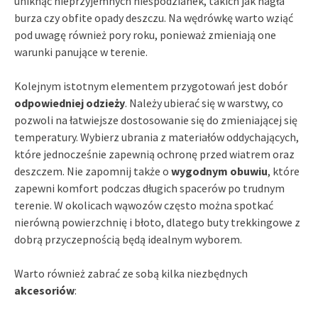
uniknąć nieprzyjemnych niespodzianek, takich jak nagła
burza czy obfite opady deszczu. Na wędrówkę warto wziąć
pod uwagę również pory roku, ponieważ zmieniają one
warunki panujące w terenie.
Kolejnym istotnym elementem przygotowań jest dobór
odpowiedniej odzieży
. Należy ubierać się w warstwy, co
pozwoli na łatwiejsze dostosowanie się do zmieniającej się
temperatury. Wybierz ubrania z materiałów oddychających,
które jednocześnie zapewnią ochronę przed wiatrem oraz
deszczem. Nie zapomnij także o
wygodnym obuwiu
, które
zapewni komfort podczas długich spacerów po trudnym
terenie. W okolicach wąwozów często można spotkać
nierówną powierzchnię i błoto, dlatego buty trekkingowe z
dobrą przyczepnością będą idealnym wyborem.
Warto również zabrać ze sobą kilka niezbędnych
akcesoriów
: