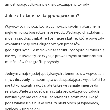
umożliwiając odkrycie piękna otaczającej przyrody.
Jakie atrakcje czekają w wąwozach?
Wąwozy to miejsca, które zachwycają swoim naturalnym
pięknem oraz bogactwem przyrody. Wędrując ich szlakami,
można spotkać
unikalne formacje skalne
, które powstały
w wyniku erozji oraz długotrwałych procesów
geologicznych. Te malownicze struktury często przybierają
niezwykłe kształty, co czyni je prawdziwymi atrakcjami dla
miłośników fotografii i przyrody.
Jednym z najczęściej spotykanych elementów w wąwozach
są
wodospady
. Ich szumiąca woda spadająca z wysokości to
nie tylko wizualna uczta, ale także wspaniałe miejsce do
relaksu. Wiele wąwozów ma szlaki prowadzące do takich
naturalnych kaskad, oferując odwiedzającym możliwość
podziwiania ich z bliska oraz, w niektórych przypadkach,
ochłody w upalne dni.