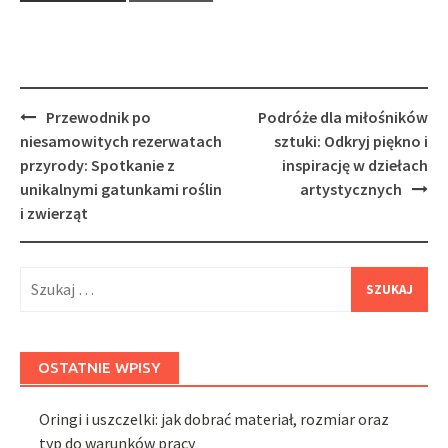
Post
Przewodnik po
Podróże dla miłośników
navigation
niesamowitych rezerwatach
sztuki: Odkryj piękno i
przyrody: Spotkanie z
inspirację w dziełach
unikalnymi gatunkami roślin
artystycznych
i zwierząt
Szukaj:
OSTATNIE WPISY
Oringi i uszczelki: jak dobrać materiał, rozmiar oraz
typ do warunków pracy