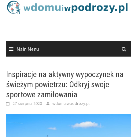
Skip
to
content
Main Menu
Inspiracje na aktywny wypoczynek na
świeżym powietrzu: Odkryj swoje
sportowe zamiłowania
27 sierpnia 2020
wdomuiwpodrozy.pl