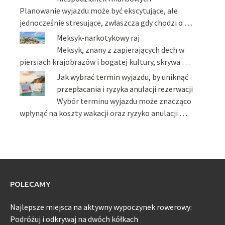
Planowanie wyjazdu może być ekscytujące, ale
jednocześnie stresujące, zwłaszcza gdy chodzi o …
Meksyk-narkotykowy raj
Meksyk, znany z zapierających dech w
piersiach krajobrazów i bogatej kultury, skrywa …
Jak wybrać termin wyjazdu, by uniknąć
przepłacania i ryzyka anulacji rezerwacji
Wybór terminu wyjazdu może znacząco
wpłynąć na koszty wakacji oraz ryzyko anulacji …
POLECAMY
Najlepsze miejsca na aktywny wypoczynek rowerowy:
Podróżuj i odkrywaj na dwóch kółkach