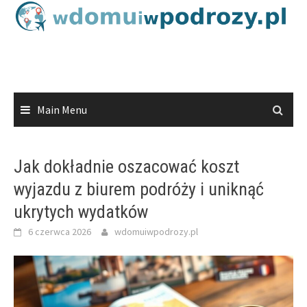
Skip
to
content
Main Menu
Jak dokładnie oszacować koszt
wyjazdu z biurem podróży i uniknąć
ukrytych wydatków
6 czerwca 2026
wdomuiwpodrozy.pl