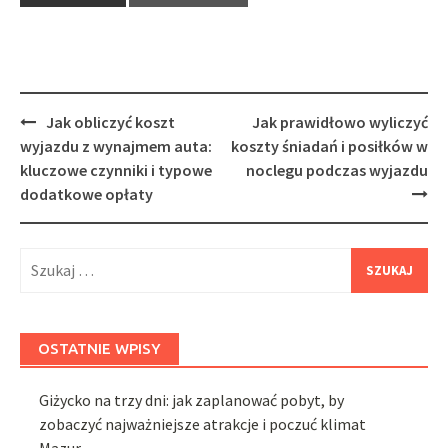
Post
Jak obliczyć koszt
Jak prawidłowo wyliczyć
navigation
wyjazdu z wynajmem auta:
koszty śniadań i posiłków w
kluczowe czynniki i typowe
noclegu podczas wyjazdu
dodatkowe opłaty
Szukaj:
OSTATNIE WPISY
Giżycko na trzy dni: jak zaplanować pobyt, by
zobaczyć najważniejsze atrakcje i poczuć klimat
Mazur