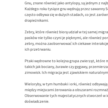
Gnu, znane również jako antylopy, są jednym z na
Każdego roku tysiące gnu wędrują przez sawanny Se
często odbywa się w dużych stadach, co jest zarów
drapieżnikami.
Zebry, które również biorą udział w tej samej migra
pasków nie tylko czyni je pięknymi, ale również p
zebry, można zaobserwować ich ciekawe interakcje 
ich przetrwaniu.
Ptaki wędrowne to kolejna grupa zwierząt, które 
takich jak bociany, żurawie czy gęgawy, przemierza
zimowisk. Ich migracja jest zjawiskiem naturalnym
Wieloryby, w tym humbaki i orki, również odbywają
między miejscami żerowania a obszarami rozmnaża
Obserwowanie tych majestatycznych stworzeń w i
doświadczenie.