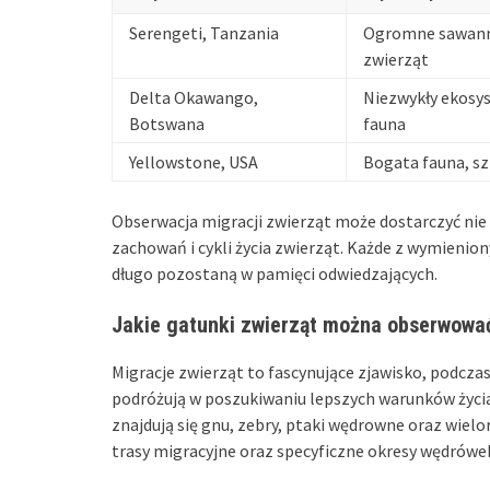
Serengeti, Tanzania
Ogromne sawann
zwierząt
Delta Okawango,
Niezwykły ekosy
Botswana
fauna
Yellowstone, USA
Bogata fauna, sz
Obserwacja migracji zwierząt może dostarczyć nie 
zachowań i cykli życia zwierząt. Każde z wymienio
długo pozostaną w pamięci odwiedzających.
Jakie gatunki zwierząt można obserwowa
Migracje zwierząt to fascynujące zjawisko, podc
podróżują w poszukiwaniu lepszych warunków życia
znajdują się gnu, zebry, ptaki wędrowne oraz wiel
trasy migracyjne oraz specyficzne okresy wędrówek,