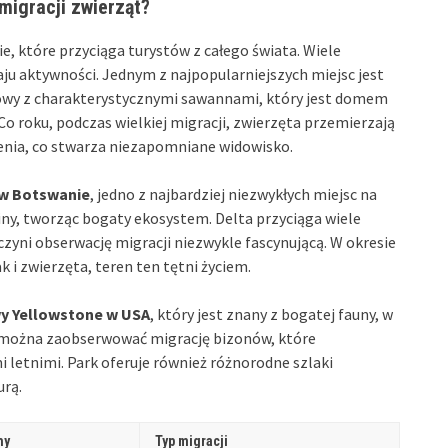
migracji zwierząt?
e, które przyciąga turystów z całego świata. Wiele
aju aktywności. Jednym z najpopularniejszych miejsc jest
dowy z charakterystycznymi sawannami, który jest domem
 Co roku, podczas wielkiej migracji, zwierzęta przemierzają
enia, co stwarza niezapomniane widowisko.
w Botswanie
, jedno z najbardziej niezwykłych miejsc na
iny, tworząc bogaty ekosystem. Delta przyciąga wiele
czyni obserwację migracji niezwykle fascynującą. W okresie
 i zwierzęta, teren ten tętni życiem.
y Yellowstone w USA
, który jest znany z bogatej fauny, w
e można zaobserwować migrację bizonów, które
 letnimi. Park oferuje również różnorodne szlaki
urą.
hy
Typ migracji