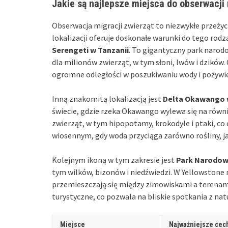
Jakie są najlepsze miejsca do obserwacji 
Obserwacja migracji zwierząt to niezwykłe przeżyci
lokalizacji oferuje doskonałe warunki do tego rodz
Serengeti w Tanzanii
. To gigantyczny park naro
dla milionów zwierząt, w tym słoni, lwów i dzików.
ogromne odległości w poszukiwaniu wody i pożywi
Inną znakomitą lokalizacją jest
Delta Okawango 
świecie, gdzie rzeka Okawango wylewa się na równ
zwierząt, w tym hipopotamy, krokodyle i ptaki, co 
wiosennym, gdy woda przyciąga zarówno rośliny, jak
Kolejnym ikoną w tym zakresie jest
Park Narodow
tym wilków, bizonów i niedźwiedzi. W Yellowston
przemieszczają się między zimowiskami a terenami
turystyczne, co pozwala na bliskie spotkania z nat
Miejsce
Najważniejsze cec