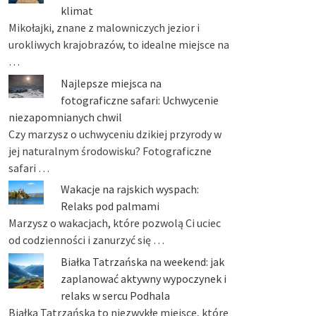
klimat
Mikołajki, znane z malowniczych jezior i
urokliwych krajobrazów, to idealne miejsce na
…
Najlepsze miejsca na
fotograficzne safari: Uchwycenie
niezapomnianych chwil
Czy marzysz o uchwyceniu dzikiej przyrody w
jej naturalnym środowisku? Fotograficzne
safari …
Wakacje na rajskich wyspach:
Relaks pod palmami
Marzysz o wakacjach, które pozwolą Ci uciec
od codzienności i zanurzyć się …
Białka Tatrzańska na weekend: jak
zaplanować aktywny wypoczynek i
relaks w sercu Podhala
Białka Tatrzańska to niezwykłe miejsce, które