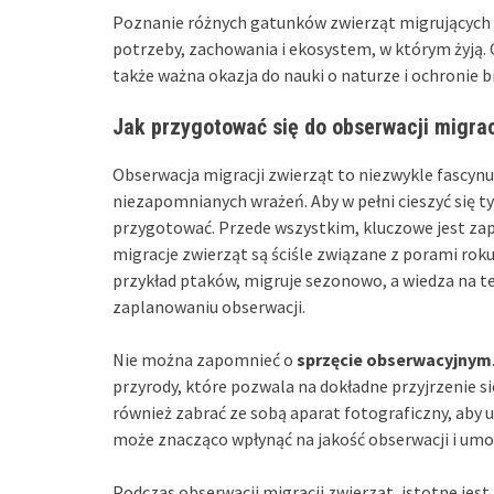
Poznanie różnych gatunków zwierząt migrujących o
potrzeby, zachowania i ekosystem, w którym żyją. 
także ważna okazja do nauki o naturze i ochronie 
Jak przygotować się do obserwacji migrac
Obserwacja migracji zwierząt to niezwykle fascynu
niezapomnianych wrażeń. Aby w pełni cieszyć się 
przygotować. Przede wszystkim, kluczowe jest z
migracje zwierząt są ściśle związane z porami ro
przykład ptaków, migruje sezonowo, a wiedza na
zaplanowaniu obserwacji.
Nie można zapomnieć o
sprzęcie obserwacyjnym
przyrody, które pozwala na dokładne przyjrzenie s
również zabrać ze sobą aparat fotograficzny, aby 
może znacząco wpłynąć na jakość obserwacji i umo
Podczas obserwacji migracji zwierząt, istotne jes