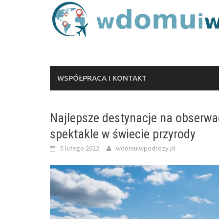
Skip
to
content
WSPÓŁPRACA I KONTAKT
Najlepsze destynacje na obserwac
spektakle w świecie przyrody
5 lutego 2022
wdomuiwpodrozy.pl