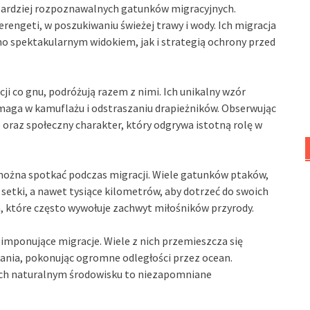
jbardziej rozpoznawalnych gatunków migracyjnych.
rengeti, w poszukiwaniu świeżej trawy i wody. Ich migracja
no spektakularnym widokiem, jak i strategią ochrony przed
cji co gnu, podróżują razem z nimi. Ich unikalny wzór
omaga w kamuflażu i odstraszaniu drapieżników. Obserwując
oraz społeczny charakter, który odgrywa istotną rolę w
można spotkać podczas migracji. Wiele gatunków ptaków,
 setki, a nawet tysiące kilometrów, aby dotrzeć do swoich
, które często wywołuje zachwyt miłośników przyrody.
 imponujące migracje. Wiele z nich przemieszcza się
nia, pokonując ogromne odległości przez ocean.
ch naturalnym środowisku to niezapomniane