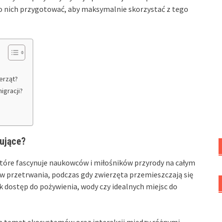
 do nich przygotować, aby maksymalnie skorzystać z tego
erząt?
igracji?
?
nujące?
które fascynuje naukowców i miłośników przyrody na całym
ów przetrwania, podczas gdy zwierzęta przemieszczają się
k dostęp do pożywienia, wody czy idealnych miejsc do
a temat ekosystemów oraz interakcji między różnymi