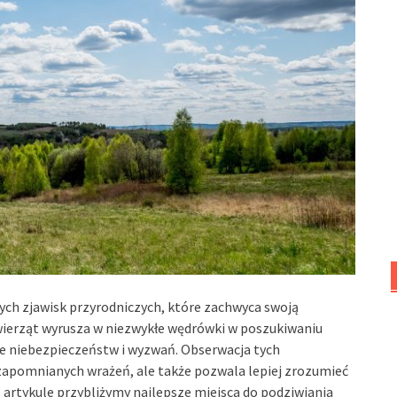
cych zjawisk przyrodniczych, które zachwyca swoją
zwierząt wyrusza w niezwykłe wędrówki w poszukiwaniu
łne niebezpieczeństw i wyzwań. Obserwacja tych
zapomnianych wrażeń, ale także pozwala lepiej zrozumieć
artykule przybliżymy najlepsze miejsca do podziwiania