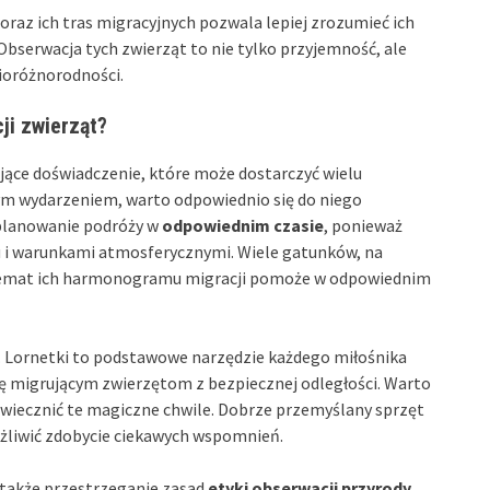
raz ich tras migracyjnych pozwala lepiej zrozumieć ich
Obserwacja tych zwierząt to nie tylko przyjemność, ale
bioróżnorodności.
ji zwierząt?
jące doświadczenie, które może dostarczyć wielu
tym wydarzeniem, warto odpowiednio się do niego
aplanowanie podróży w
odpowiednim czasie
, ponieważ
ku i warunkami atmosferycznymi. Wiele gatunków, na
 temat ich harmonogramu migracji pomoże w odpowiednim
. Lornetki to podstawowe narzędzie każdego miłośnika
ię migrującym zwierzętom z bezpiecznej odległości. Warto
uwiecznić te magiczne chwile. Dobrze przemyślany sprzęt
żliwić zdobycie ciekawych wspomnień.
t także przestrzeganie zasad
etyki obserwacji przyrody
.