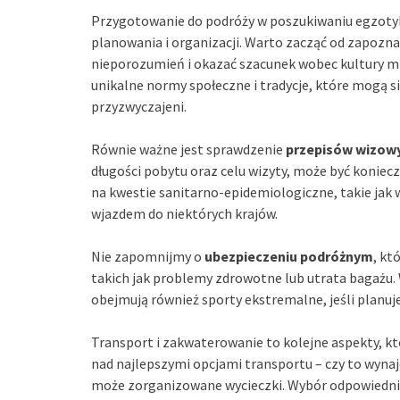
Przygotowanie do podróży w poszukiwaniu egzotyk
planowania i organizacji. Warto zacząć od zapozna
nieporozumień i okazać szacunek wobec kultury mi
unikalne normy społeczne i tradycje, które mogą si
przyzwyczajeni.
Równie ważne jest sprawdzenie
przepisów wizow
długości pobytu oraz celu wizyty, może być koniecz
na kwestie sanitarno-epidemiologiczne, takie jak
wjazdem do niektórych krajów.
Nie zapomnijmy o
ubezpieczeniu podróżnym
, kt
takich jak problemy zdrowotne lub utrata bagażu. 
obejmują również sporty ekstremalne, jeśli planu
Transport i zakwaterowanie to kolejne aspekty, kt
nad najlepszymi opcjami transportu – czy to wyna
może zorganizowane wycieczki. Wybór odpowiedni