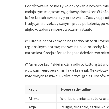
Podróżowanie to nie tylko odkrywanie nowych miej
nadają tym miejscom wyjątkowy charakter. W każdej
które kształtowane były przez wieki. Zaczynając od
tradycjami przekazywanymi przez pokolenia, po Azję
głęboko zakorzenione zwyczaje i rytuały.
W Europie napotkamy na bogactwo historii i różnor
regionalnych potraw, ma swoje unikalne cechy. Na pr
natomiast Grecja oferuje bogate dziedzictwo mitol
W Ameryce Łacińskiej można odkryć kulturę latyno
wpływami europejskimi. Takie kraje jak Meksyk czy 
kolorowych festiwali, które przyciągają turystów z
Region
Typowe cechy kultury
Afryka
Wielkie plemiona, sztuka ora
Azja
Religia, filozofie, sztuki walk