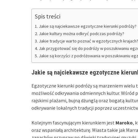
Spis treści
Jakie są najciekawsze egzotyczne kierunki podróży?
Jakie kultury można odkryć podczas podróży?
Jakie tradycje warto poznać w egzotycznych krajach
Jak przygotować się do podróży w poszukiwaniu egz
Jakie są korzyści z podróżowania w poszukiwaniu egz
Jakie są najciekawsze egzotyczne kierun
Egzotyczne kierunki podróży są marzeniem wielu t
możliwość odkrywania odmiennych kultur. Wśród 
rajskimi plażami, bujną dżunglą oraz bogatą kulturą 
odkrywanie lokalnych tradycji poprzez uczestnict
Kolejnym fascynującym kierunkiem jest
Maroko
, 
oraz wspaniałą architekturę. Miasta takie jak Marr
zapachów przypraw po dźwięki tradycyjnej muzyki.