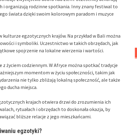
i organizują rodzinne spotkania. Inny znany festiwal to
całego świata dzięki swoim kolorowym paradom i muzyce
 w kulturze egzotycznych krajów. Na przykład w Bali można
owości i symboliki. Uczestnictwo w takich obrzędach, jak
ątkowe spojrzenie na lokalne wierzenia i wartości.
ne z życiem codziennym. W Afryce można spotkać tradycje
ważniejszym momentom w życiu społeczności, takim jak
wydarzenia nie tylko zbliżają lokalną społeczność, ale także
go ducha miejsca.
zotycznych krajach otwiera drzwi do zrozumienia ich
iwalach, rytuałach i obrzędach to doskonała okazja, by
awiązać bliższe relacje z jego mieszkańcami.
iwaniu egzotyki?