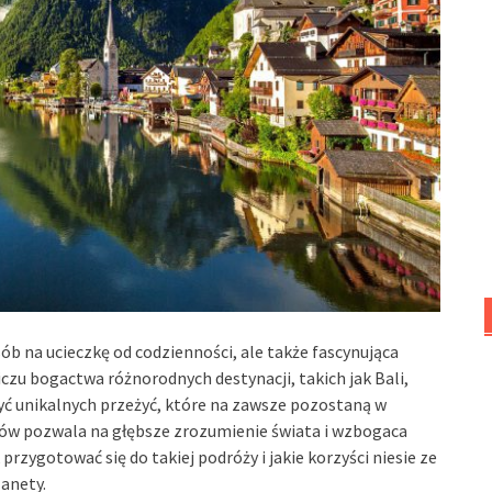
ób na ucieczkę od codzienności, ale także fascynująca
iczu bogactwa różnorodnych destynacji, takich jak Bali,
yć unikalnych przeżyć, które na zawsze pozostaną w
dów pozwala na głębsze zrozumienie świata i wzbogaca
rzygotować się do takiej podróży i jakie korzyści niesie ze
anety.