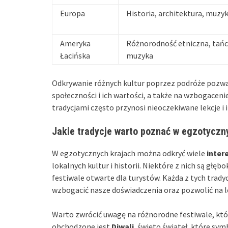
Europa
Historia, architektura, muzy
Ameryka
Różnorodność etniczna, tańc
Łacińska
muzyka
Odkrywanie różnych kultur poprzez podróże pozwa
społeczności i ich wartości, a także na wzbogacen
tradycjami często przynosi nieoczekiwane lekcje i i
Jakie tradycje warto poznać w egzotyczn
W egzotycznych krajach można odkryć wiele
inter
lokalnych kultur i historii. Niektóre z nich są głę
festiwale otwarte dla turystów. Każda z tych trady
wzbogacić nasze doświadczenia oraz pozwolić na 
Warto zwrócić uwagę na różnorodne festiwale, któr
obchodzone jest
Diwali
, święto świateł, które sy