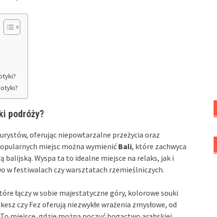
?
otyki?
otyki?
ki podróży?
urystów, oferując niepowtarzalne przeżycia oraz
popularnych miejsc można wymienić
Bali
, które zachwyca
balijską. Wyspa ta to idealne miejsce na relaks, jak i
wo w festiwalach czy warsztatach rzemieślniczych.
które łączy w sobie majestatyczne góry, kolorowe souki
akesz czy Fez oferują niezwykłe wrażenia zmysłowe, od
 To miejsce, gdzie można poczuć bogactwo arabskiej