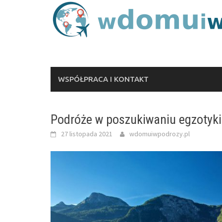
Skip
to
content
WSPÓŁPRACA I KONTAKT
Podróże w poszukiwaniu egzotyki: 
27 listopada 2021
wdomuiwpodrozy.pl