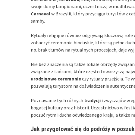
swoje domy lampionami, uczestniczą w modlitwach 
Carnaval
w Brazylii, który przyciąga turystów z 
samby.
Rytuały religijne również odgrywają kluczową rolę
zobaczyć ceremonie hinduskie, które są pełne duch
np. brak tłumów na rytualnych procesjach, daje wyj
Nie bez znaczenia są także lokale obrzędy związa
związane z tańcami, które często towarzyszą naj
urodzinowe ceremonie
czy rytuały przejścia. Te 
pozwalają turystom na doświadczenie autentyczne
Poznawanie tych różnych
tradycji
i zwyczajów w eg
bogatej kultury oraz historii. Uczestnictwo w fest
poczuć rytm i ducha odwiedzanego kraju, a także n
Jak przygotować się do podróży w poszuk