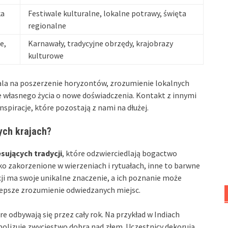
ka
Festiwale kulturalne, lokalne potrawy, święta
regionalne
e,
Karnawały, tradycyjne obrzędy, krajobrazy
kulturowe
la na poszerzenie horyzontów, zrozumienie lokalnych
ie własnego życia o nowe doświadczenia. Kontakt z innymi
nspiracje, które pozostają z nami na dłużej.
ych krajach?
esujących tradycji
, które odzwierciedlają bogactwo
boko zakorzenione w wierzeniach i rytuałach, inne to barwne
cji ma swoje unikalne znaczenie, a ich poznanie może
lepsze zrozumienie odwiedzanych miejsc.
e odbywają się przez cały rok. Na przykład w Indiach
mbolizuje zwycięstwo dobra nad złem. Uczestnicy dekorują