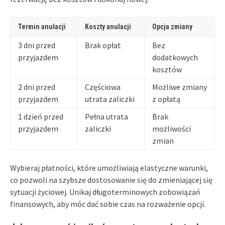
Termin anulacji
Koszty anulacji
Opcja zmiany
3 dni przed
Brak opłat
Bez
przyjazdem
dodatkowych
kosztów
2 dni przed
Częściowa
Możliwe zmiany
przyjazdem
utrata zaliczki
z opłatą
1 dzień przed
Pełna utrata
Brak
przyjazdem
zaliczki
możliwości
zmian
Wybieraj płatności, które umożliwiają elastyczne warunki,
co pozwoli na szybsze dostosowanie się do zmieniającej się
sytuacji życiowej. Unikaj długoterminowych zobowiązań
finansowych, aby móc dać sobie czas na rozważenie opcji.