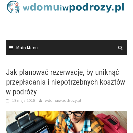
Skip
to
content
Main Menu
Jak planować rezerwacje, by uniknąć
przepłacania i niepotrzebnych kosztów
w podróży
19 maja 2026
wdomuiwpodrozy.pl