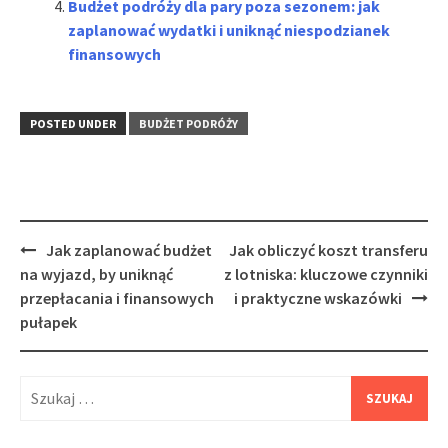
Budżet podróży dla pary poza sezonem: jak
zaplanować wydatki i uniknąć niespodzianek
finansowych
POSTED UNDER
BUDŻET PODRÓŻY
Post
Jak zaplanować budżet
Jak obliczyć koszt transferu
navigation
na wyjazd, by uniknąć
z lotniska: kluczowe czynniki
przepłacania i finansowych
i praktyczne wskazówki
pułapek
Szukaj: