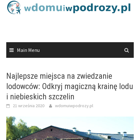
Skip
to
content
Main Menu
Najlepsze miejsca na zwiedzanie
lodowców: Odkryj magiczną krainę lodu
i niebieskich szczelin
21 września 2020
wdomuiwpodrozy.pl