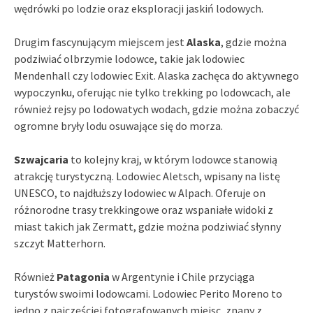
wędrówki po lodzie oraz eksploracji jaskiń lodowych.
Drugim fascynującym miejscem jest
Alaska
, gdzie można
podziwiać olbrzymie lodowce, takie jak lodowiec
Mendenhall czy lodowiec Exit. Alaska zachęca do aktywnego
wypoczynku, oferując nie tylko trekking po lodowcach, ale
również rejsy po lodowatych wodach, gdzie można zobaczyć
ogromne bryły lodu osuwające się do morza.
Szwajcaria
to kolejny kraj, w którym lodowce stanowią
atrakcję turystyczną. Lodowiec Aletsch, wpisany na listę
UNESCO, to najdłuższy lodowiec w Alpach. Oferuje on
różnorodne trasy trekkingowe oraz wspaniałe widoki z
miast takich jak Zermatt, gdzie można podziwiać słynny
szczyt Matterhorn.
Również
Patagonia
w Argentynie i Chile przyciąga
turystów swoimi lodowcami. Lodowiec Perito Moreno to
jedno z najczęściej fotografowanych miejsc, znany z