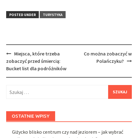
POSTED UNDER
TURYSTYKA
Post
Miejsca, które trzeba
Co można zobaczyć w
navigation
zobaczyć przed śmiercią:
Polańczyku?
Bucket list dla podróżników
Szukaj:
OSTATNIE WPISY
Giżycko blisko centrum czy nad jeziorem – jak wybrać