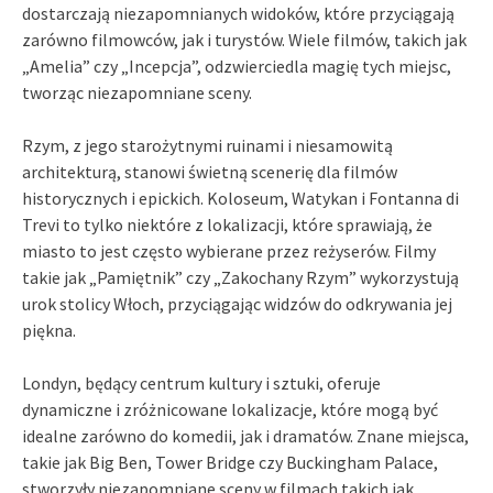
dostarczają niezapomnianych widoków, które przyciągają
zarówno filmowców, jak i turystów. Wiele filmów, takich jak
„Amelia” czy „Incepcja”, odzwierciedla magię tych miejsc,
tworząc niezapomniane sceny.
Rzym, z jego starożytnymi ruinami i niesamowitą
architekturą, stanowi świetną scenerię dla filmów
historycznych i epickich. Koloseum, Watykan i Fontanna di
Trevi to tylko niektóre z lokalizacji, które sprawiają, że
miasto to jest często wybierane przez reżyserów. Filmy
takie jak „Pamiętnik” czy „Zakochany Rzym” wykorzystują
urok stolicy Włoch, przyciągając widzów do odkrywania jej
piękna.
Londyn, będący centrum kultury i sztuki, oferuje
dynamiczne i zróżnicowane lokalizacje, które mogą być
idealne zarówno do komedii, jak i dramatów. Znane miejsca,
takie jak Big Ben, Tower Bridge czy Buckingham Palace,
stworzyły niezapomniane sceny w filmach takich jak