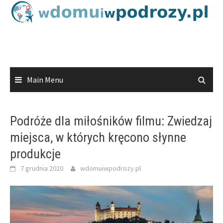
Skip
to
content
Main Menu
Podróże dla miłośników filmu: Zwiedzaj
miejsca, w których kręcono słynne
produkcje
7 grudnia 2020
wdomuiwpodrozy.pl