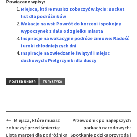
Powiązane wpisy:
Miejsca, które musisz zobaczyć w życiu: Bucket
list dla podróżników
Wakacje na wsi: Powrót do korzeni i spokojny
wypoczynek z dala od zgiełku miasta
Inspiracje na wakacyjne podróże zimowe: Radość
i uroki chłodniejszych dni
Inspiracje na zwiedzanie świątyń i miejsc
duchowych: Pielgrzymki dla duszy
POSTED UNDER
TURYSTYKA
Post
Miejsca, które musisz
Przewodnik po najlepszych
navigation
zobaczyć przed śmiercią:
parkach narodowych:
Lista marzeń dla podróżnika
Spotkanie z dziką przyrodą i