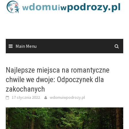
Skip
to
content
Main Menu
Najlepsze miejsca na romantyczne
chwile we dwoje: Odpoczynek dla
zakochanych
17 stycznia 2022
wdomuiwpodrozy.pl