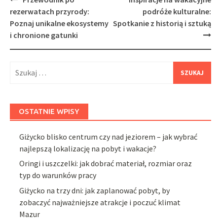
navigation
rezerwatach przyrody:
podróże kulturalne:
Poznaj unikalne ekosystemy
Spotkanie z historią i sztuką
i chronione gatunki
Szukaj:
OSTATNIE WPISY
Giżycko blisko centrum czy nad jeziorem – jak wybrać
najlepszą lokalizację na pobyt i wakacje?
Oringi i uszczelki: jak dobrać materiał, rozmiar oraz
typ do warunków pracy
Giżycko na trzy dni: jak zaplanować pobyt, by
zobaczyć najważniejsze atrakcje i poczuć klimat
Mazur