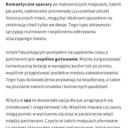
Romantyczne spacery
po malowniczych miejscach, takich
jak parki, nadmorskie promenady czy urokliwe uliczki
historycznych miast, mogą być idealnym sposobem na
celebrację chwil tylko we dwoje. Tego typu aktywności
sprzyjają rozmowom i wspólnemu odkrywaniu
otaczającego świata.
Innym fascynującym pomysłem na spędzenie czasu z
partnerem jest
wspólne gotowanie
. Można zorganizować
romantyczną kolację w wynajętej kuchni lub po prostu
wspólnie przygotować posiłek w miejscu zakwaterowania.
Tego typu doświadczenia pozwalają na współpracę, a także
na poznanie swoich smaków i kulinarnych upodobań.
Wizyty w
spa
to doskonała opcja dla par pragnących się
zrelaksować i zregenerować siły. Wspólne masaże czy sauny
mogą pomóc w wyciszeniu się oraz w zacieśnieniu więzi
między partnerami. Często w takich miejscach oferowane
są również różnorodne zabiegi pielęgnacyjne, które można