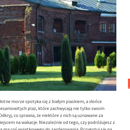
kitne morze spotyka się z białym piaskiem, a słońce
niesamowitych plaż, które zachwycają nie tylko swoim
Odkryj, co sprawia, że niektóre z nich są uznawane za
miejscem na wakacje. Niezależnie od tego, czy podróżujesz z
ża ma coś wyjątkowego do zaoferowania. Przygotuj się na