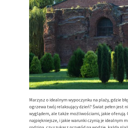
Marzysz o idealnym wypoczynku na plaży, gdzie błę
ogrzewa twój relaksujący dzień? Świat pełen jest 
wyglądem, ale także możliwościami, jakie oferują. 
najpiękniejsze, i jakie warunki czynią je idealnym 
rodziną, czy szukasz przygód na wodzie, każda pla