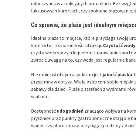
odpoczynek w atrakcyjnych warunkach. Bez względu
luksusowych kurortach, czy spokojne plażowanie, ś
Co sprawia, że plaża jest idealnym miejs
Idealna plaża to miejsce, które przyciąga swoją u
komfortu i różnorodności atrakcji.
Czystość wody
czysta woda sprzyja kąpielom i uprawianiu sportów
zwrócić uwagę na to, czy woda jest regularnie bad
Nie mniej istotnym aspektem jest
jakość piasku
.
przyjemny w dotyku. Wiele osób ceni sobie miękki 
zabawy dla dzieci. Plaże o strefach z wydmami rów
wiatrem.
Dostępność
udogodnień
znacząco wpływa na komfo
prysznice oraz punkty gastronomiczne stają się bar
wodne czy place zabaw, przyciągają rodziny z dzie