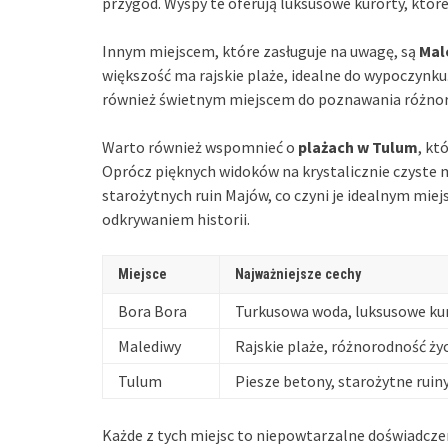
przygód. Wyspy te oferują luksusowe kurorty, któ
Innym miejscem, które zasługuje na uwagę, są
Mal
większość ma rajskie plaże, idealne do wypoczynk
również świetnym miejscem do poznawania różnor
Warto również wspomnieć o
plażach w Tulum
, kt
Oprócz pięknych widoków na krystalicznie czyste 
starożytnych ruin Majów, co czyni je idealnym miej
odkrywaniem historii.
Miejsce
Najważniejsze cechy
Bora Bora
Turkusowa woda, luksusowe ku
Malediwy
Rajskie plaże, różnorodność ży
Tulum
Piesze betony, starożytne ruin
Każde z tych miejsc to niepowtarzalne doświadcze