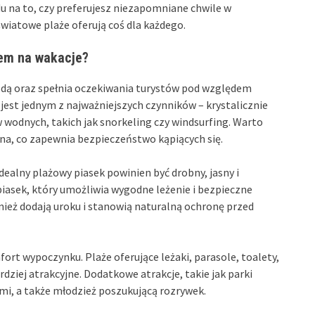
 na to, czy preferujesz niezapomniane chwile w
wiatowe plaże oferują coś dla każdego.
cem na wakacje?
rodą oraz spełnia oczekiwania turystów pod względem
jest jednym z najważniejszych czynników – krystalicznie
 wodnych, takich jak snorkeling czy windsurfing. Warto
ana, co zapewnia bezpieczeństwo kąpiących się.
 Idealny plażowy piasek powinien być drobny, jasny i
piasek, który umożliwia wygodne leżenie i bezpieczne
nież dodają uroku i stanowią naturalną ochronę przed
rt wypoczynku. Plaże oferujące leżaki, parasole, toalety,
dziej atrakcyjne. Dodatkowe atrakcje, takie jak parki
ćmi, a także młodzież poszukującą rozrywek.