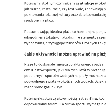
Kolejnym istotnym czynnikiem są
atrakcje w okol
jak muzea, restauracje, czy festiwale, zapewniają 
poznawania lokalnej kultury oraz delektowania s
spędzony na plaży.
Podsumowując, idealna plaża to harmonijne połącze
udogodnień i lokalnych atrakcji. Te elementy raz
wypoczynku, przyciągając turystów z różnych zaką
Jakie aktywności można uprawiać na plaż
Plaże to doskonałe miejsca do aktywnego spędzani
entuzjastów sportu, jak i dla tych, którzy preferuj
popularnych sportów wodnych na plaży można zn
podwodnego świata w okolicznych wodach. Dzięki p
różnorodne gatunki ryb.
Kolejną ekscytującą aktywnością jest
surfing
, któ
odpowiednimi falami. Ta forma sportu wymaga nie t