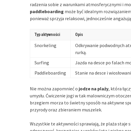
radzenia sobie z warunkami atmosferycznymi i mor
paddleboarding
może być idealnym rozwiązaniem. 
ponieważ sprzyja relaksowi, jednocześnie angażując
Typ aktywności
Opis
Snorkeling
Odkrywanie podwodnych atra
rurką.
Surfing
Jazda na desce po falach mo
Paddleboarding
Stanie na desce i wiosłowan
Nie można zapomnieć o
jodze na plaży
, która łąc
umysłu. Ćwiczenie jogi w tak malowniczym otoczeni
brzegiem morza to świetny sposób na aktywne spę
przyrody oraz zbieraniem muszelek.
Wszystkie te aktywności sprawiają, że plaża staje 
odpoczywać, korzystając z uroków lata i piękna n