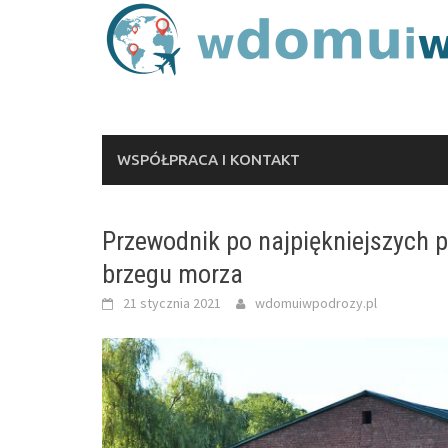
Skip
to
content
WSPÓŁPRACA I KONTAKT
Przewodnik po najpiękniejszych p
brzegu morza
21 stycznia 2021
wdomuiwpodrozy.pl