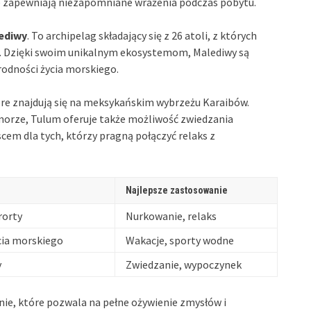
re zapewniają niezapomniane wrażenia podczas pobytu.
ediwy
. To archipelag składający się z 26 atoli, z których
u. Dzięki swoim unikalnym ekosystemom, Malediwy są
odności życia morskiego.
óre znajdują się na meksykańskim wybrzeżu Karaibów.
morze, Tulum oferuje także możliwość zwiedzania
scem dla tych, którzy pragną połączyć relaks z
Najlepsze zastosowanie
rorty
Nurkowanie, relaks
cia morskiego
Wakacje, sporty wodne
y
Zwiedzanie, wypoczynek
nie, które pozwala na pełne ożywienie zmysłów i