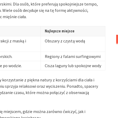
skimi. Dla osób, które preferują spokojniejsze tempo,
Wiele osób decyduje się na tę formę aktywności,
 mięśnie ciała.
Najlepsze miejsce
kcji z maską i
Obszary z czystą wodą
rskich.
Regiony z falami surfingowymi
ie po wodzie.
Cisza laguny lub spokojne wody
zy korzystanie z piękna natury z korzyściami dla ciała i
u sprzyja relaksowi oraz wyciszeniu. Ponadto, spacery
dzanie czasu, które można połączyć z obserwacją
się miejscem, gdzie można zarówno ćwiczyć, jak i
admorskiego krajobrazu.