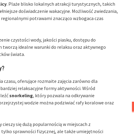
icy
. Plaże blisko lokalnych atrakcji turystycznych, takich
pełniejsze doświadczenie wakacyjne. Możliwość zwiedzania,
ię regionalnymi potrawami znacząco wzbogaca czas
nie czystości wody, jakości piasku, dostępu do
em tworzą idealne warunki do relaksu oraz aktywnego
tków świata.
y?
a czasu, oferujące rozmaite zajęcia zarówno dla
ą bardziej relaksacyjne formy aktywności. Wśród
aleźć
snorkeling
, który pozwala na odkrywanie
rzejrzystej wodzie można podziwiać rafy koralowe oraz
ry cieszy się dużą popularnością w miejscach z
ylko sprawności fizycznej, ale także umiejętności