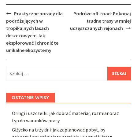
Post
Praktyczne porady dla
Podróże off-road: Pokonaj
navigation
podróżujących w
trudne trasy w mniej
tropikalnych lasach
uczęszczanych rejonach
deszczowych: Jak
eksplorować i chronić te
unikalne ekosystemy
Szukaj:
OSTATNIE WPISY
Oringi i uszczelki: jak dobrać materiał, rozmiar oraz
typ do warunków pracy
Giżycko na trzy dni: jak zaplanować pobyt, by