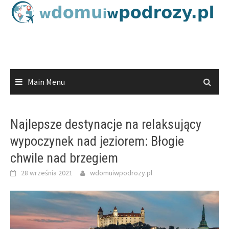
Skip
to
content
Main Menu
Najlepsze destynacje na relaksujący
wypoczynek nad jeziorem: Błogie
chwile nad brzegiem
28 września 2021
wdomuiwpodrozy.pl