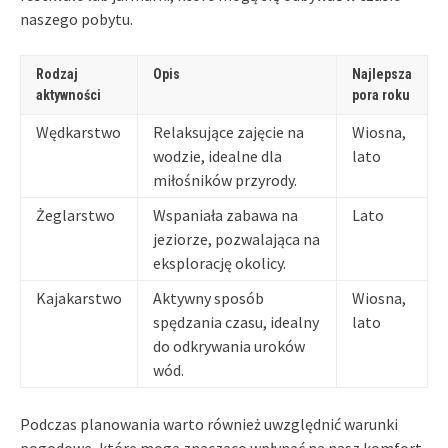
naszego pobytu.
Rodzaj
Opis
Najlepsza
aktywności
pora roku
Wędkarstwo
Relaksujące zajęcie na
Wiosna,
wodzie, idealne dla
lato
miłośników przyrody.
Żeglarstwo
Wspaniała zabawa na
Lato
jeziorze, pozwalająca na
eksplorację okolicy.
Kajakarstwo
Aktywny sposób
Wiosna,
spędzania czasu, idealny
lato
do odkrywania uroków
wód.
Podczas planowania warto również uwzględnić warunki
pogodowe, które mogą znacząco wpłynąć na nasz komfort.