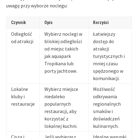
uwagę przy wyborze noclegu:
Czynnik
Opis
Korzyści
Odległość
Wybierz noclegi w
Łatwiejszy
od atrakcji
bliskiej odległości
dostęp do
od miejsc takich
atrakcji
jak aquapark
turystycznych i
Tropikana lub
mniej czasu
porty jachtowe.
spędzonego w
komunikacji.
Lokalne
Wybierz miejsce
Możliwość
kluby i
niedaleko
odkrywania
restauracje
popularnych
regionalnych
restauracji, aby
smaków i
korzystać z
doświadczeń
lokalnej kuchni.
kulinarnych.
Cisza i
Jeśli wybierasz
Idealne warunki