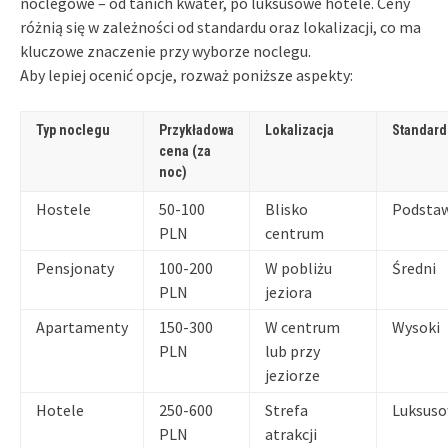
noclegowe – od tanich kwater, po luksusowe hotele. Ceny
różnią się w zależności od standardu oraz lokalizacji, co ma
kluczowe znaczenie przy wyborze noclegu.
Aby lepiej ocenić opcje, rozważ poniższe aspekty:
Typ noclegu
Przykładowa
Lokalizacja
Standard
cena (za
noc)
Hostele
50-100
Blisko
Podsta
PLN
centrum
Pensjonaty
100-200
W pobliżu
Średni
PLN
jeziora
Apartamenty
150-300
W centrum
Wysoki
PLN
lub przy
jeziorze
Hotele
250-600
Strefa
Luksus
PLN
atrakcji