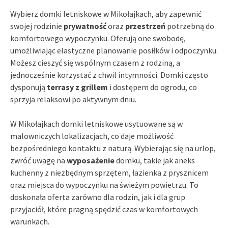
Wybierz domki letniskowe w Mikołajkach, aby zapewnić
swojej rodzinie
prywatność
oraz
przestrzeń
potrzebną do
komfortowego wypoczynku. Oferują one swobodę,
umożliwiając elastyczne planowanie posiłków i odpoczynku.
Możesz cieszyć się wspólnym czasem z rodziną, a
jednocześnie korzystać z chwil intymności. Domki często
dysponują
terrasy z grillem
i dostępem do ogrodu, co
sprzyja relaksowi po aktywnym dniu.
W Mikołajkach domki letniskowe usytuowane są w
malowniczych lokalizacjach, co daje możliwość
bezpośredniego kontaktu z naturą. Wybierając się na urlop,
zwróć uwagę na
wyposażenie
domku, takie jak aneks
kuchenny z niezbędnym sprzętem, łazienka z prysznicem
oraz miejsca do wypoczynku na świeżym powietrzu. To
doskonała oferta zarówno dla rodzin, jak i dla grup
przyjaciół, które pragną spędzić czas w komfortowych
warunkach.