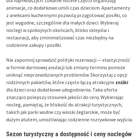
dla najmłodszych. Lokalne hotele często organizują
animacje, co dodatkowo umili czas dzieciom. Apartamenty
z aneksami kuchennymi pozwolą przygotować posiłki, co
jest wygodne, szczególnie dla małych dzieci. Wybieraj
noclegi w spokojnych okolicach, blisko sklepów i
restauracji, aby zminimalizować czas niezbędny na
codzienne zakupy i posiłki.
Nie zapomnij sprawdzić polityki rezerwacji — elastyczność
w formie darmowej anulacji lub zmiany terminu pomoże
uniknąć nieprzewidzianych problemów. Skorzystaj z opcji
rodzinnych pakietów, które często łączą atrakcyjne
zniżki
dla dzieci oraz dodatkowe udogodnienia. Taka oferta
znacząco polepszy stosunek jakości do ceny. Wybierając
nocleg, pamiętaj, że bliskość do atrakcji turystycznych,
takich jak parki wodne czy wioski żeglarskie, może być
dużym atutem, umożliwiając codzienne rozrywkowe wyjścia.
Sezon turystyczny a dostępność i ceny noclegów