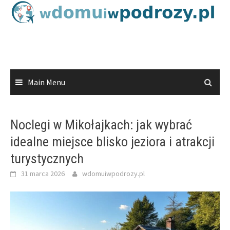
Skip
to
content
Main Menu
Noclegi w Mikołajkach: jak wybrać
idealne miejsce blisko jeziora i atrakcji
turystycznych
31 marca 2026
wdomuiwpodrozy.pl