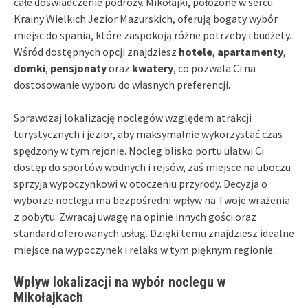
całe doświadczenie podróży. Mikołajki, położone w sercu
Krainy Wielkich Jezior Mazurskich, oferują bogaty wybór
miejsc do spania, które zaspokoją różne potrzeby i budżety.
Wśród dostępnych opcji znajdziesz
hotele
,
apartamenty
,
domki
,
pensjonaty
oraz
kwatery
, co pozwala Ci na
dostosowanie wyboru do własnych preferencji.
Sprawdzaj lokalizację noclegów względem atrakcji
turystycznych i jezior, aby maksymalnie wykorzystać czas
spędzony w tym rejonie. Nocleg blisko portu ułatwi Ci
dostęp do sportów wodnych i rejsów, zaś miejsce na uboczu
sprzyja wypoczynkowi w otoczeniu przyrody. Decyzja o
wyborze noclegu ma bezpośredni wpływ na Twoje wrażenia
z pobytu. Zwracaj uwagę na opinie innych gości oraz
standard oferowanych usług. Dzięki temu znajdziesz idealne
miejsce na wypoczynek i relaks w tym pięknym regionie.
Wpływ lokalizacji na wybór noclegu w
Mikołajkach