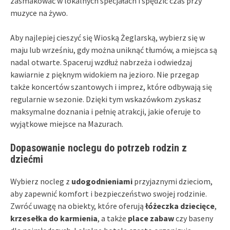
zasmakować w lokalnych specjałach i spędzić czas przy
muzyce na żywo.
Aby najlepiej cieszyć się Wioską Żeglarską, wybierz się w
maju lub wrześniu, gdy można uniknąć tłumów, a miejsca są
nadal otwarte. Spaceruj wzdłuż nabrzeża i odwiedzaj
kawiarnie z pięknym widokiem na jezioro. Nie przegap
także koncertów szantowych i imprez, które odbywają się
regularnie w sezonie. Dzięki tym wskazówkom zyskasz
maksymalne doznania i pełnię atrakcji, jakie oferuje to
wyjątkowe miejsce na Mazurach.
Dopasowanie noclegu do potrzeb rodzin z
dziećmi
Wybierz nocleg z
udogodnieniami
przyjaznymi dzieciom,
aby zapewnić komfort i bezpieczeństwo swojej rodzinie.
Zwróć uwagę na obiekty, które oferują
łóżeczka dziecięce
,
krzesełka do karmienia
, a także
place zabaw
czy baseny