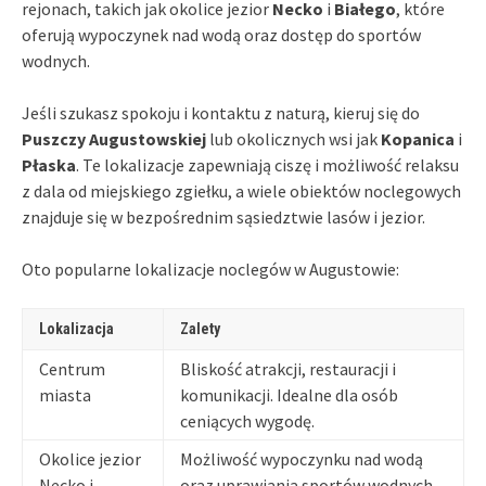
rejonach, takich jak okolice jezior
Necko
i
Białego
, które
oferują wypoczynek nad wodą oraz dostęp do sportów
wodnych.
Jeśli szukasz spokoju i kontaktu z naturą, kieruj się do
Puszczy Augustowskiej
lub okolicznych wsi jak
Kopanica
i
Płaska
. Te lokalizacje zapewniają ciszę i możliwość relaksu
z dala od miejskiego zgiełku, a wiele obiektów noclegowych
znajduje się w bezpośrednim sąsiedztwie lasów i jezior.
Oto popularne lokalizacje noclegów w Augustowie:
Lokalizacja
Zalety
Centrum
Bliskość atrakcji, restauracji i
miasta
komunikacji. Idealne dla osób
ceniących wygodę.
Okolice jezior
Możliwość wypoczynku nad wodą
Necko i
oraz uprawiania sportów wodnych,