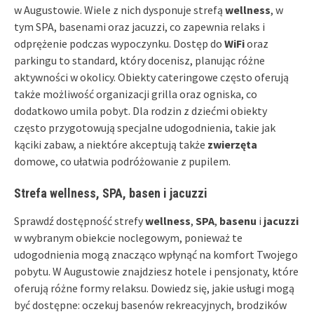
w Augustowie. Wiele z nich dysponuje strefą
wellness
, w
tym SPA, basenami oraz jacuzzi, co zapewnia relaks i
odprężenie podczas wypoczynku. Dostęp do
WiFi
oraz
parkingu to standard, który docenisz, planując różne
aktywności w okolicy. Obiekty cateringowe często oferują
także możliwość organizacji grilla oraz ogniska, co
dodatkowo umila pobyt. Dla rodzin z dziećmi obiekty
często przygotowują specjalne udogodnienia, takie jak
kąciki zabaw, a niektóre akceptują także
zwierzęta
domowe, co ułatwia podróżowanie z pupilem.
Strefa wellness, SPA, basen i jacuzzi
Sprawdź dostępność strefy
wellness
,
SPA
,
basenu
i
jacuzzi
w wybranym obiekcie noclegowym, ponieważ te
udogodnienia mogą znacząco wpłynąć na komfort Twojego
pobytu. W Augustowie znajdziesz hotele i pensjonaty, które
oferują różne formy relaksu. Dowiedz się, jakie usługi mogą
być dostępne: oczekuj basenów rekreacyjnych, brodzików