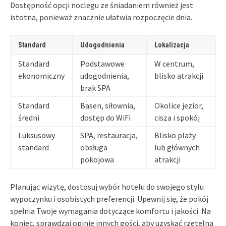
Dostępność opcji noclegu ze śniadaniem również jest
istotna, ponieważ znacznie ułatwia rozpoczęcie dnia.
Standard
Udogodnienia
Lokalizacja
Standard
Podstawowe
W centrum,
ekonomiczny
udogodnienia,
blisko atrakcji
brak SPA
Standard
Basen, siłownia,
Okolice jezior,
średni
dostęp do WiFi
cisza i spokój
Luksusowy
SPA, restauracja,
Blisko plaży
standard
obsługa
lub głównych
pokojowa
atrakcji
Planując wizytę, dostosuj wybór hotelu do swojego stylu
wypoczynku i osobistych preferencji. Upewnij się, że pokój
spełnia Twoje wymagania dotyczące komfortu i jakości. Na
koniec, sprawdzaj opinie innych gości, aby uzyskać rzetelną