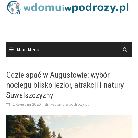
Skip
to
content
Main Menu
Gdzie spać w Augustowie: wybór
noclegu blisko jezior, atrakcji i natury
Suwalszczyzny
2 kwietnia 2026
wdomuiwpodrozy.pl