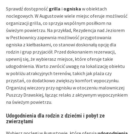
Sprawdź dostępność
grilla
i
ogniska
w obiektach
noclegowych. W Augustowie wiele miejsc oferuje możliwość
organizacji grilla, co sprzyja wspólnym posiłkom na
świeżym powietrzu. Na przykład, Rezydencja nad Jeziorem
w Pestkownicy zapewnia możliwość przygotowania
ogniska z kiełbaskami, co stanowi doskonałą opcję dla
rodzin i grup przyjaciół. Przed dokonaniem rezerwacji,
upewnij się, że wybierasz miejsce, które oferuje takie
udogodnienia. Warto zwrócić uwagę na lokalizację obiektu
w pobliżu atrakcyjnych terenów, takich jak plaża czy
przystań, co dodatkowo zwiększy komfort wypoczynku.
Organizuj wieczory przy ognisku w otoczeniu malowniczej
Puszczy Drawskiej, łącząc relaks z aktywnym wypoczynkiem
na świeżym powietrzu.
Udogodnienia dla rodzin z dziećmi i pobyt ze
zwierzętami
Wybierz noclegi w Augustowie, które oferują
udogodnienia