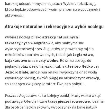
bardziej odosobnionych miejscach. Wybierz lokalizację,
która będzie odpowiadać Twoim planom na wypoczynek i
aktywności.
Atrakcje naturalne i rekreacyjne a wybór noclegu
Wybierz nocleg blisko
atrakcji naturalnych
i
rekreacyjnych
w Augustowie, aby maksymalnie
wykorzystać swój czas. Augustów to prawdziwy raj dla
miłośników sportów wodnych, takich jak
żeglarstwo
,
kajakarstwo
oraz
narty wodne
. Również dostęp do
pięknych
plaż
w rejonie jezior, tak jak
Jezioro Necko
czy
Jezioro Białe
, umożliwia relaks i wypoczynek nad wodą.
Wybierając nocleg, zwróć uwagę na bliskość tych atrakcji,
co znacząco zwiększy komfort Twojego pobytu.
Puszcza Augustowska to kolejny punkt, który warto wziąć
pod uwagę. Oferuje liczne
trasy piesze
i
rowerowe
, idealne
dla osób ceniących aktywny wypoczynek na łonie natury.