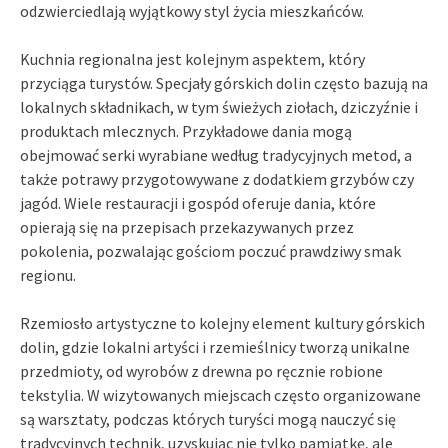
odzwierciedlają wyjątkowy styl życia mieszkańców.
Kuchnia regionalna jest kolejnym aspektem, który
przyciąga turystów. Specjały górskich dolin często bazują na
lokalnych składnikach, w tym świeżych ziołach, dziczyźnie i
produktach mlecznych. Przykładowe dania mogą
obejmować serki wyrabiane według tradycyjnych metod, a
także potrawy przygotowywane z dodatkiem grzybów czy
jagód. Wiele restauracji i gospód oferuje dania, które
opierają się na przepisach przekazywanych przez
pokolenia, pozwalając gościom poczuć prawdziwy smak
regionu.
Rzemiosło artystyczne to kolejny element kultury górskich
dolin, gdzie lokalni artyści i rzemieślnicy tworzą unikalne
przedmioty, od wyrobów z drewna po ręcznie robione
tekstylia. W wizytowanych miejscach często organizowane
są warsztaty, podczas których turyści mogą nauczyć się
tradycyjnych technik, uzyskując nie tylko pamiątkę, ale