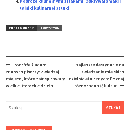
Podróże kulinarnymi szlakami: Odkrywaj smaki i
tajniki kulinarnej sztuki
POSTED UNDER
TURYSTYKA
Post
Podróże śladami
Najlepsze destynacje na
navigation
znanych pisarzy: Zwiedzaj
zwiedzanie miejskich
miejsca, które zainspirowały
dzielnic etnicznych: Poznaj
wielkie literackie dzieła
różnorodność kultur
Szukaj: