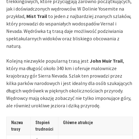
trekkingowych, które przyciągają zarówno początkujących,
jak i doświadczonych wędrowców. W Dolinie Yosemite na
przykład,
Mist Trail
to jeden z najbardziej znanych szlaków,
który prowadzi do wspaniałych wodospadów Vernal i
Nevada. Wędrówka tą trasą daje możliwość podziwiania
spektakularnych widoków oraz bliskiego obcowania z
naturą.
Kolejną niezwykle popularną trasą jest
John Muir Trail
,
który ma długość około 340 km i oferuje malownicze
krajobrazy gór Sierra Nevada. Szlak ten prowadzi przez
kilka parków narodowych i jest idealny dla osób szukających
długich wędrówek w pięknych okolicznościach przyrody.
Wędrowcy mają okazję zobaczyć nie tylko imponujące góry,
ale również urokliwe jeziora i dziką przyrodę.
Nazwa
Stopień
Główne atrakcje
trasy
trudności