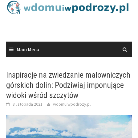
Skip
to
content
Main Menu
Inspiracje na zwiedzanie malowniczych
górskich dolin: Podziwiaj imponujące
widoki wśród szczytów
8 listopada 2021
wdomuiwpodrozy.pl