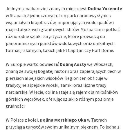
Jednym z najbardziej znanych miejsc jest
Dolina Yosemite
w Stanach Zjednoczonych. Ten park narodowy słynie z
wspaniałych krajobrazów, imponujących wodospadów i
majestatycznych granitowych klifów. Można tam spotkać
różnorodne szlaki turystyczne, które prowadzą do
panoramicznych punktów widokowych oraz unikalnych
formacji skalnych, takich jak El Capitan czy Half Dome.
W Europie warto odwiedzić
Dolinę Aosty
we Włoszech,
znaną ze swojej bogatej historii oraz zapierających dech w
piersiach alpejskich widoków. Region ten obfituje w
tradycyjne alpejskie wioski, zamki oraz liczne trasy
narciarskie. W lecie, dolina staje się rajem dla miłośników
górskich wędrówek, oferując szlaki o różnym poziomie
trudności.
W Polsce z kolei,
Dolina Morskiego Oka
w Tatrach
przyciąga turystów swoim unikalnym pięknem. To jedna z