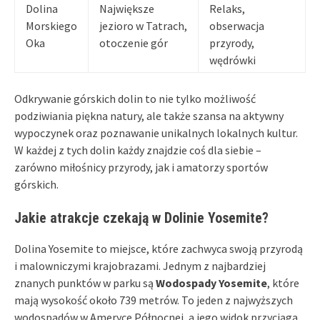
Dolina
Największe
Relaks,
Morskiego
jezioro w Tatrach,
obserwacja
Oka
otoczenie gór
przyrody,
wędrówki
Odkrywanie górskich dolin to nie tylko możliwość
podziwiania piękna natury, ale także szansa na aktywny
wypoczynek oraz poznawanie unikalnych lokalnych kultur.
W każdej z tych dolin każdy znajdzie coś dla siebie –
zarówno miłośnicy przyrody, jak i amatorzy sportów
górskich.
Jakie atrakcje czekają w Dolinie Yosemite?
Dolina Yosemite to miejsce, które zachwyca swoją przyrodą
i malowniczymi krajobrazami. Jednym z najbardziej
znanych punktów w parku są
Wodospady Yosemite
, które
mają wysokość około 739 metrów. To jeden z najwyższych
wodospadów w Ameryce Północnej, a jego widok przyciąga