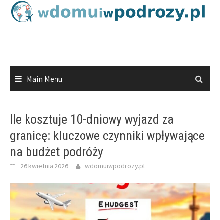
Skip
to
content
Main Menu
Ile kosztuje 10-dniowy wyjazd za
granicę: kluczowe czynniki wpływające
na budżet podróży
26 kwietnia 2026
wdomuiwpodrozy.pl