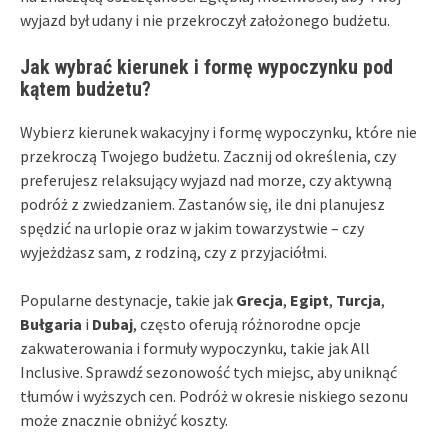
wyjazd był udany i nie przekroczył założonego budżetu.
Jak wybrać kierunek i formę wypoczynku pod
kątem budżetu?
Wybierz kierunek wakacyjny i formę wypoczynku, które nie
przekroczą Twojego budżetu. Zacznij od określenia, czy
preferujesz relaksujący wyjazd nad morze, czy aktywną
podróż z zwiedzaniem. Zastanów się, ile dni planujesz
spędzić na urlopie oraz w jakim towarzystwie – czy
wyjeżdżasz sam, z rodziną, czy z przyjaciółmi.
Popularne destynacje, takie jak
Grecja
,
Egipt
,
Turcja
,
Bułgaria
i
Dubaj
, często oferują różnorodne opcje
zakwaterowania i formuły wypoczynku, takie jak All
Inclusive. Sprawdź sezonowość tych miejsc, aby uniknąć
tłumów i wyższych cen. Podróż w okresie niskiego sezonu
może znacznie obniżyć koszty.