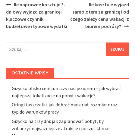
Post
Ile naprawdę kosztuje 3-
Ile kosztuje wyjazd
navigation
dniowy wyjazd za granicę:
samolotem za granicę i od
kluczowe czynniki
czego zależy cena wakacji z
budżetowe i typowe wydatki
biurem podróży?
Szukaj:
OSTATNIE WPISY
Giżycko blisko centrum czy nad jeziorem – jak wybrać
najlepszą lokalizację na pobyt i wakacje?
Oringi i uszczelki: jak dobrać materiał, rozmiar oraz
typ do warunków pracy
Giżycko na trzy dni: jak zaplanować pobyt, by
zobaczyć najważniejsze atrakcje i poczuć klimat