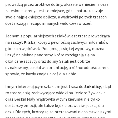
prowadzą przez urokliwe doliny, okazałe wzniesienia oraz
zalesione tereny. Jest to miejsce, gdzie natura ukazuje
swoje najpiękniejsze oblicza, a wędrówki po tych trasach
dostarczają niezapomnianych widoków i wrażeń.
Jednym z popularniejszych szlaków jest trasa prowadząca
na
szczyt Pilska
, który z pewnością zachwyci miłośników
górskich wędrówek. Podejmując się tej wyprawy, można
liczyć na piękne panoramy, które rozciągają się na
okoliczne szczyty oraz doliny. Szlak jest dobrze
oznakowany, co ułatwia orientację, a różnorodność terenu
sprawia, że każdy znajdzie coś dla siebie.
Innym interesującym szlakiem jest trasa do
Sokolicy
, skąd
roztaczają się zachwycające widoki na Jezioro Żywieckie
oraz Beskid Mały. Wędrówka w tym kierunku nie tylko
dostarczy emocji, ale także będzie prawdziwą ucztą dla
oczu. Dla tych, którzy są zainteresowani nieco łatwiejszymi
spacerami, polecane są szlaki prowadzące przez okolice