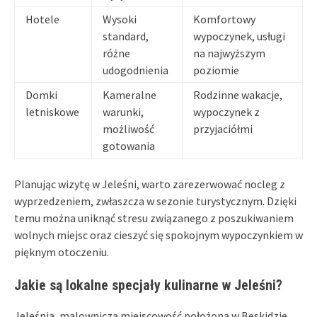
Hotele
Wysoki
Komfortowy
standard,
wypoczynek, usługi
różne
na najwyższym
udogodnienia
poziomie
Domki
Kameralne
Rodzinne wakacje,
letniskowe
warunki,
wypoczynek z
możliwość
przyjaciółmi
gotowania
Planując wizytę w Jeleśni, warto zarezerwować nocleg z
wyprzedzeniem, zwłaszcza w sezonie turystycznym. Dzięki
temu można uniknąć stresu związanego z poszukiwaniem
wolnych miejsc oraz cieszyć się spokojnym wypoczynkiem w
pięknym otoczeniu.
Jakie są lokalne specjały kulinarne w Jeleśni?
Jeleśnia, malownicza miejscowość położona w Beskidzie