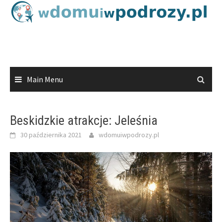
Skip
to
content
Main Menu
Beskidzkie atrakcje: Jeleśnia
30 października 2021
wdomuiwpodrozy.pl