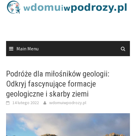
Skip
to
content
Main Menu
Podróże dla miłośników geologii:
Odkryj fascynujące formacje
geologiczne i skarby ziemi
14 lutego 2022
wdomuiwpodrozy.pl