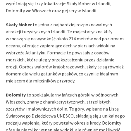
wyróżniają się trzy lokalizacje: Skały Moher w Irlandii,
Dolomity we Włoszech oraz gejzery w Islandii.
Skały Moher
to jedna z najbardziej rozpoznawalnych
atrakcji turystycznych Irlandii. Te majestatyczne klify
wznoszą się na wysokość około 214 metrów nad poziomem
oceanu, oferując zapierające dech w piersiach widoki na
wybrzeże Atlantyku. Formacje te powstały z osadów
morskich, które uległy przekształceniu przez działanie
erozji. Oprócz walorów krajobrazowych, skały te są również
domem dla wielu gatunków ptaków, co czyni je idealnym
miejscem dla miłośników przyrody.
Dolomity
to spektakularny łańcuch górski w północnych
Włoszech, znany z charakterystycznych, strzelistych
szczytów i malowniczych dolin. Te góry, wpisane na Listę
Światowego Dziedzictwa UNESCO, składają się z unikalnego
rodzaju wapienia, który powstał w okresie kredy. Dolomity
oferują nie tylko wspaniałe widoki, ale również możliwość