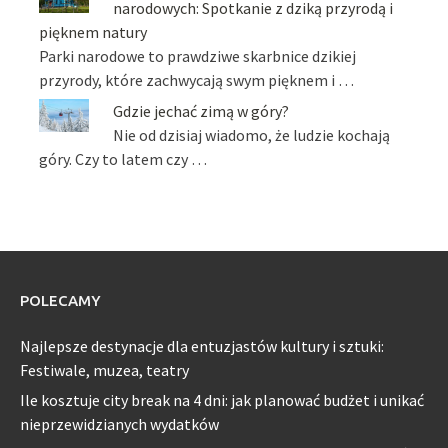
narodowych: Spotkanie z dziką przyrodą i
pięknem natury
Parki narodowe to prawdziwe skarbnice dzikiej
przyrody, które zachwycają swym pięknem i …
Gdzie jechać zimą w góry?
Nie od dzisiaj wiadomo, że ludzie kochają
góry. Czy to latem czy …
POLECAMY
Najlepsze destynacje dla entuzjastów kultury i sztuki:
Festiwale, muzea, teatry
Ile kosztuje city break na 4 dni: jak planować budżet i unikać
nieprzewidzianych wydatków