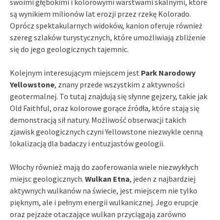
swoimi głębokimi i kolorowymi warstwami skalnymi, które
są wynikiem milionów lat erozji przez rzekę Kolorado.
Oprócz spektakularnych widoków, kanion oferuje również
szereg szlaków turystycznych, które umożliwiają zbliżenie
się do jego geologicznych tajemnic.
Kolejnym interesującym miejscem jest
Park Narodowy
Yellowstone
, znany przede wszystkim z aktywności
geotermalnej. To tutaj znajdują się słynne gejzery, takie jak
Old Faithful, oraz kolorowe gorące źródła, które stają się
demonstracją sił natury. Możliwość obserwacji takich
zjawisk geologicznych czyni Yellowstone niezwykle cenną
lokalizacją dla badaczy i entuzjastów geologii.
Włochy również mają do zaoferowania wiele niezwykłych
miejsc geologicznych.
Wulkan Etna
, jeden z najbardziej
aktywnych wulkanów na świecie, jest miejscem nie tylko
pięknym, ale i pełnym energii wulkanicznej. Jego erupcje
oraz pejzaże otaczające wulkan przyciągają zarówno