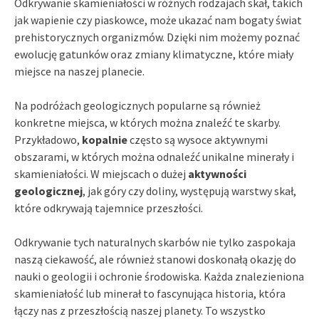
Odkrywanie skamieniałości w różnych rodzajach skał, takich
jak wapienie czy piaskowce, może ukazać nam bogaty świat
prehistorycznych organizmów. Dzięki nim możemy poznać
ewolucję gatunków oraz zmiany klimatyczne, które miały
miejsce na naszej planecie.
Na podróżach geologicznych popularne są również
konkretne miejsca, w których można znaleźć te skarby.
Przykładowo,
kopalnie
często są wysoce aktywnymi
obszarami, w których można odnaleźć unikalne minerały i
skamieniałości. W miejscach o dużej
aktywności
geologicznej
, jak góry czy doliny, występują warstwy skał,
które odkrywają tajemnice przeszłości.
Odkrywanie tych naturalnych skarbów nie tylko zaspokaja
naszą ciekawość, ale również stanowi doskonałą okazję do
nauki o geologii i ochronie środowiska. Każda znalezieniona
skamieniałość lub minerał to fascynująca historia, która
łączy nas z przeszłością naszej planety. To wszystko