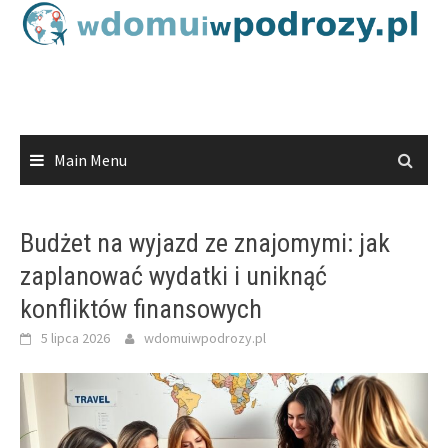
Skip
to
content
Main Menu
Budżet na wyjazd ze znajomymi: jak
zaplanować wydatki i uniknąć
konfliktów finansowych
5 lipca 2026
wdomuiwpodrozy.pl