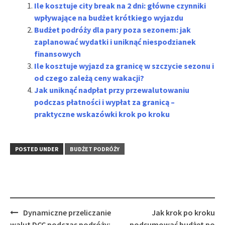
Ile kosztuje city break na 2 dni: główne czynniki
wpływające na budżet krótkiego wyjazdu
Budżet podróży dla pary poza sezonem: jak
zaplanować wydatki i uniknąć niespodzianek
finansowych
Ile kosztuje wyjazd za granicę w szczycie sezonu i
od czego zależą ceny wakacji?
Jak uniknąć nadpłat przy przewalutowaniu
podczas płatności i wypłat za granicą –
praktyczne wskazówki krok po kroku
POSTED UNDER
BUDŻET PODRÓŻY
Post
Dynamiczne przeliczanie
Jak krok po kroku
navigation
walut DCC podczas podróży:
podsumować budżet po