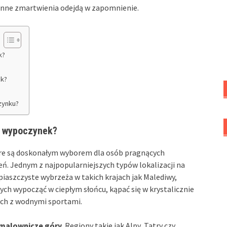
zienne zmartwienia odejdą w zapomnienie.
k?
ek?
zynku?
cy wypoczynek?
tóre są doskonałym wyborem dla osób pragnących
ń. Jednym z najpopularniejszych typów lokalizacji na
 piaszczyste wybrzeża w takich krajach jak Malediwy,
ych wypocząć w ciepłym słońcu, kąpać się w krystalicznie
ych z wodnymi sportami.
malownicze góry
. Regiony takie jak Alpy, Tatry czy