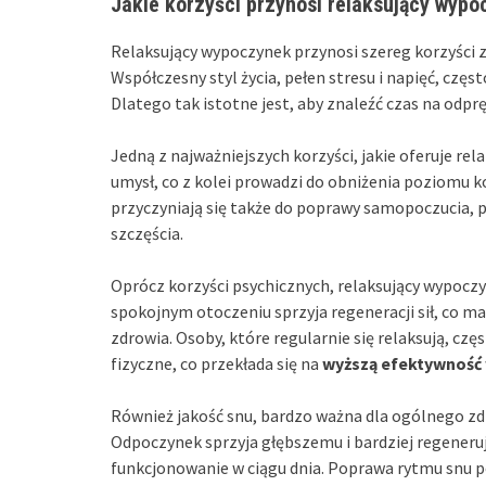
Jakie korzyści przynosi relaksujący wyp
Relaksujący wypoczynek przynosi szereg korzyści z
Współczesny styl życia, pełen stresu i napięć, czę
Dlatego tak istotne jest, aby znaleźć czas na odprę
Jedną z najważniejszych korzyści, jakie oferuje rela
umysł, co z kolei prowadzi do obniżenia poziomu k
przyczyniają się także do poprawy samopoczucia,
szczęścia.
Oprócz korzyści psychicznych, relaksujący wypocz
spokojnym otoczeniu sprzyja regeneracji sił, co 
zdrowia. Osoby, które regularnie się relaksują, czę
fizyczne, co przekłada się na
wyższą efektywność
Również jakość snu, bardzo ważna dla ogólnego zd
Odpoczynek sprzyja głębszemu i bardziej regener
funkcjonowanie w ciągu dnia. Poprawa rytmu snu p