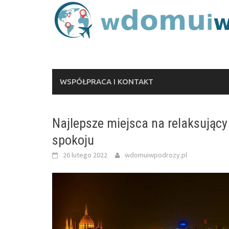
Skip
to
content
WSPÓŁPRACA I KONTAKT
Najlepsze miejsca na relaksując
spokoju
26 lutego 2022
wdomuiwpodrozy.pl