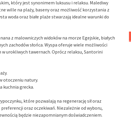
skim, który jest synonimem luksusu i relaksu. Malediwy
tne wille na plaży, baseny oraz możliwość korzystania z
sta woda oraz białe plaże stwarzają idealne warunki do
, znana z malowniczych widoków na morze Egejskie, białych
ych zachodów słońca. Wyspa oferuje wiele możliwości
n w urokliwych tawernach. Oprócz relaksu, Santorini
aży.
w otoczeniu natury.
a kuchnia grecka.
ypoczynku, które pozwalają na regenerację sił oraz
 preferencji oraz oczekiwań. Niezależnie od wyboru,
 pewnością będzie niezapomnianym doświadczeniem.