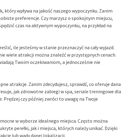
ok, który wpływa na jakość naszego wypoczynku. Zanim
osobiste preferencje. Czy marzysz o spokojnym miejscu,
 spędzić czas na aktywnym wypoczynku, na przykład na
ślić, ile jesteśmy w stanie przeznaczyć na cały wyjazd.
nie wiele atrakcji można znaleźć w przystępnych cenach.
wiadają Twoim oczekiwaniom, a jednocześnie nie
ne atrakcje. Zanim zdecydujesz, sprawdź, co oferuje dana
resuje, jak zdrowotne zabiegi w spa, seriale treningowe dla
. Prędzej czy później zwróci to uwagę na Twoje
omocne w wyborze idealnego miejsca. Często można
yte perełki, jak i miejsca, których należy unikać. Dzięki
kcje lub wady danej lokalizacji.