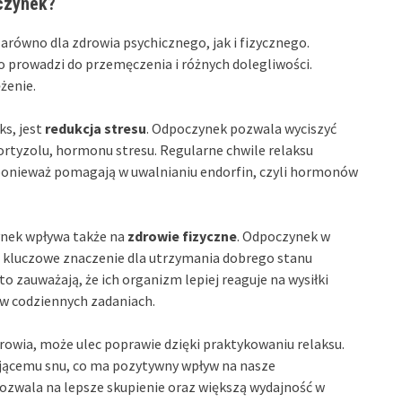
oczynek?
arówno dla zdrowia psychicznego, jak i fizycznego.
sto prowadzi do przemęczenia i różnych dolegliwości.
żenie.
ks, jest
redukcja stresu
. Odpoczynek pozwala wyciszyć
ortyzolu, hormonu stresu. Regularne chwile relaksu
 ponieważ pomagają w uwalnianiu endorfin, czyli hormonów
ynek wpływa także na
zdrowie fizyczne
. Odpoczynek w
ma kluczowe znaczenie dla utrzymania dobrego stanu
sto zauważają, że ich organizm lepiej reaguje na wysiłki
w codziennych zadaniach.
rowia, może ulec poprawie dzięki praktykowaniu relaksu.
ującemu snu, co ma pozytywny wpływ na nasze
ozwala na lepsze skupienie oraz większą wydajność w