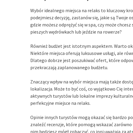
Wybór idealnego miejsca na relaks to kluczowy kr
podejmiesz decyzję, zastanów się, jakie są Twoje 
gdzie możesz odprężyć się w spa, czy może chcesz
pieszych wędrówkach lub jeździe na rowerze?
Również budżet jest istotnym aspektem. Warto okre
Niektóre miejsca oferują luksusowe usługi, ale rów
Dlatego dobrze jest poszukiwać ofert, które odpo
przekraczają zaplanowanego budżetu.
Znaczący wpływ na wybór miejsca mają także dostęp
lokalizacja. Może to być coś, co wyjątkowo Cię inte
aktywnych turystów lub lokalne imprezy kulturalne
perfekcyjne miejsce na relaks.
Opinie innych turystów mogą okazać się bardzo p
znaleźć recenzje, które pomogą wskazać zarówno ukr
nim będziesz mógł zobaczyć, co inni uważają za atra