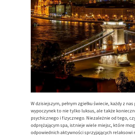
W dzisiejszym, pełnym zgiełku świecie, każdy z nas
wypoczynek to nie tylko luksus, ale także konieczn
psychicznego i fizycznego. Niezależnie od tego, c
odprężającym spa, istnieje wiele miejsc, które mogą
odpowiednich aktywności sprzyjających relaksowi 