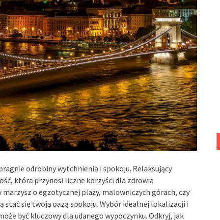
 pragnie odrobiny wytchnienia i spokoju. Relaksujący
ość, która przynosi liczne korzyści dla zdrowia
zy marzysz o egzotycznej plaży, malowniczych górach, czy
 stać się twoją oazą spokoju. Wybór idealnej lokalizacji i
może być kluczowy dla udanego wypoczynku. Odkryj, jak