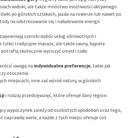
ersiach widoki, ale także mnóstwo możliwości aktywnego
ówki po górskich szlakach, jazda na rowerze lub nawet po
ody na odstresowanie się i naładowanie energii.
 zapewniają szeroki wybór usług zdrowotnych i
 tylko tradycyjne masaże, ale także sauny, kąpiele
potrafią skutecznie wyciszyć umysł i ciało.
zwrócić uwagę na
indywidualne preferencje
, takie jak
czy otoczenia.
ch miejscach, inne zaś wśród natury, w górskich
ji
i rodzaj przedsięwzięć, które oferuje dany region.
ący wypoczynek zależy od osobistych upodobań oraz tego,
 naprawdę wiele, a każde z tych miejsc oferuje coś