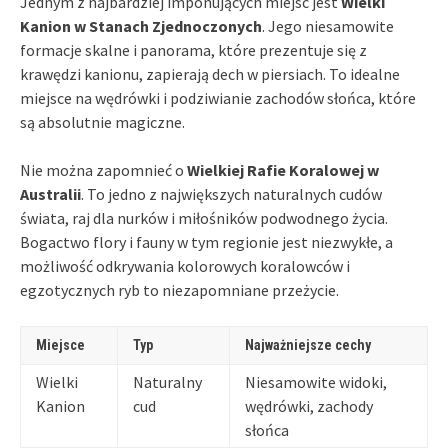
Jednym z najbardziej imponujących miejsc jest
Wielki
Kanion w Stanach Zjednoczonych
. Jego niesamowite
formacje skalne i panorama, które prezentuje się z
krawędzi kanionu, zapierają dech w piersiach. To idealne
miejsce na wędrówki i podziwianie zachodów słońca, które
są absolutnie magiczne.
Nie można zapomnieć o
Wielkiej Rafie Koralowej w
Australii
. To jedno z największych naturalnych cudów
świata, raj dla nurków i miłośników podwodnego życia.
Bogactwo flory i fauny w tym regionie jest niezwykłe, a
możliwość odkrywania kolorowych koralowców i
egzotycznych ryb to niezapomniane przeżycie.
Miejsce
Typ
Najważniejsze cechy
Wielki
Naturalny
Niesamowite widoki,
Kanion
cud
wędrówki, zachody
słońca