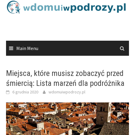
Skip
to
content
Main Menu
Miejsca, które musisz zobaczyć przed
śmiercią: Lista marzeń dla podróżnika
6 grudnia 2020
wdomuiwpodrozy.pl