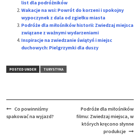
list dla podróżników
Wakacje na wsi: Powrót do korzeni i spokojny
wypoczynek z dala od zgiełku miasta
Podróże dla miłośników historii: Zwiedzaj miejsca
związane z ważnymi wydarzeniami
Inspiracje na zwiedzanie świątyń i miejsc
duchowych: Pielgrzymki dla duszy
POSTED UNDER
TURYSTYKA
Post
Co powinniśmy
Podróże dla miłośników
navigation
spakować na wyjazd?
filmu: Zwiedzaj miejsca, w
których kręcono słynne
produkcje