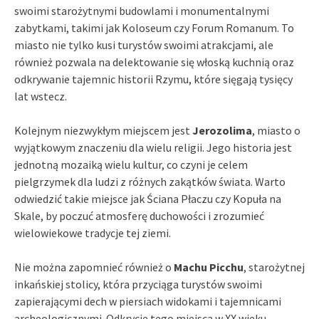
swoimi starożytnymi budowlami i monumentalnymi
zabytkami, takimi jak Koloseum czy Forum Romanum. To
miasto nie tylko kusi turystów swoimi atrakcjami, ale
również pozwala na delektowanie się włoską kuchnią oraz
odkrywanie tajemnic historii Rzymu, które sięgają tysięcy
lat wstecz.
Kolejnym niezwykłym miejscem jest
Jerozolima
, miasto o
wyjątkowym znaczeniu dla wielu religii. Jego historia jest
jednotną mozaiką wielu kultur, co czyni je celem
pielgrzymek dla ludzi z różnych zakątków świata. Warto
odwiedzić takie miejsce jak Ściana Płaczu czy Kopuła na
Skale, by poczuć atmosferę duchowości i zrozumieć
wielowiekowe tradycje tej ziemi.
Nie można zapomnieć również o
Machu Picchu
, starożytnej
inkańskiej stolicy, która przyciąga turystów swoimi
zapierającymi dech w piersiach widokami i tajemnicami
archeologicznymi. Odkrycie tego miejsca w XX wieku