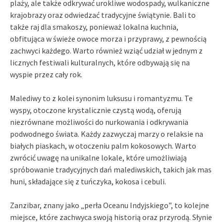
plaży, ale także odkrywać urokliwe wodospady, wulkaniczne
krajobrazy oraz odwiedzać tradycyjne świątynie. Bali to
także raj dla smakoszy, ponieważ lokalna kuchnia,
obfitująca w świeże owoce morza i przyprawy, z pewnością
zachwyci każdego. Warto również wziąć udział w jednym z
licznych festiwali kulturalnych, które odbywają się na
wyspie przez cały rok.
Malediwy to z kolei synonim luksusu i romantyzmu. Te
wyspy, otoczone krystalicznie czystą wodą, oferują
niezrównane możliwości do nurkowania i odkrywania
podwodnego świata. Każdy zazwyczaj marzy o relaksie na
białych piaskach, w otoczeniu palm kokosowych. Warto
zwrócić uwagę na unikalne lokale, które umożliwiają
spróbowanie tradycyjnych dań malediwskich, takich jak mas
huni, składające się z tuńczyka, kokosa i cebuli.
Zanzibar, znany jako „perła Oceanu Indyjskiego”, to kolejne
miejsce, które zachwyca swoją historią oraz przyrodą. Słynie