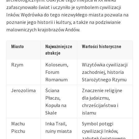
zafascynowało świat i uczyniło je symbolem cywilizacji
Inków. Wędrówka do tego niezwykłego miasta pozwala na
poznanie jego historii i kultury, a także na podziwianie
malowniczych krajobrazów Andów.
Miasto
Najważniejsze
Wartości historyczne
atrakcje
Rzym
Koloseum,
Wizytówka cywilizacji
Forum
zachodniej, historia
Romanum
Starożytnego Rzymu
Jerozolima
Ściana
Znaczenie religijne
Płaczu,
dla judaizmu,
Kopuła na
chrześcijaństwa i
Skale
islamu
Machu
Inka Trail,
Symbol potęgi
Picchu
ruiny miasta
cywilizacji Inków,
zabytek światowego