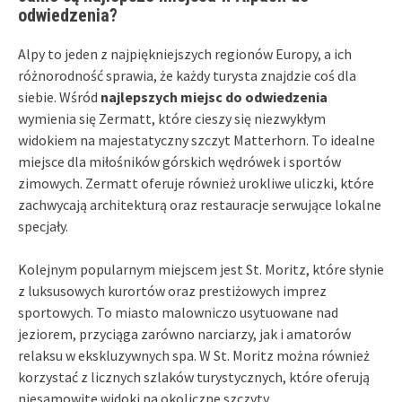
odwiedzenia?
Alpy to jeden z najpiękniejszych regionów Europy, a ich
różnorodność sprawia, że każdy turysta znajdzie coś dla
siebie. Wśród
najlepszych miejsc do odwiedzenia
wymienia się Zermatt, które cieszy się niezwykłym
widokiem na majestatyczny szczyt Matterhorn. To idealne
miejsce dla miłośników górskich wędrówek i sportów
zimowych. Zermatt oferuje również urokliwe uliczki, które
zachwycają architekturą oraz restauracje serwujące lokalne
specjały.
Kolejnym popularnym miejscem jest St. Moritz, które słynie
z luksusowych kurortów oraz prestiżowych imprez
sportowych. To miasto malowniczo usytuowane nad
jeziorem, przyciąga zarówno narciarzy, jak i amatorów
relaksu w ekskluzywnych spa. W St. Moritz można również
korzystać z licznych szlaków turystycznych, które oferują
niesamowite widoki na okoliczne szczyty.