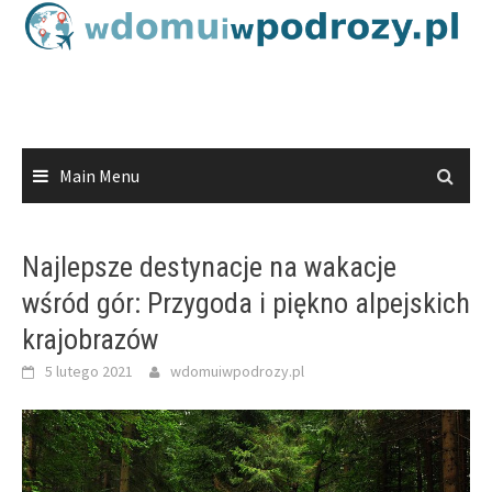
Skip
to
content
Main Menu
Najlepsze destynacje na wakacje
wśród gór: Przygoda i piękno alpejskich
krajobrazów
5 lutego 2021
wdomuiwpodrozy.pl