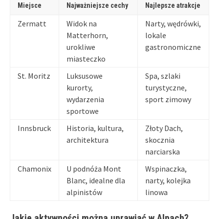
Miejsce
Najważniejsze cechy
Najlepsze atrakcje
Zermatt
Widok na
Narty, wędrówki,
Matterhorn,
lokale
urokliwe
gastronomiczne
miasteczko
St. Moritz
Luksusowe
Spa, szlaki
kurorty,
turystyczne,
wydarzenia
sport zimowy
sportowe
Innsbruck
Historia, kultura,
Złoty Dach,
architektura
skocznia
narciarska
Chamonix
U podnóża Mont
Wspinaczka,
Blanc, idealne dla
narty, kolejka
alpinistów
linowa
Jakie aktywności można uprawiać w Alpach?