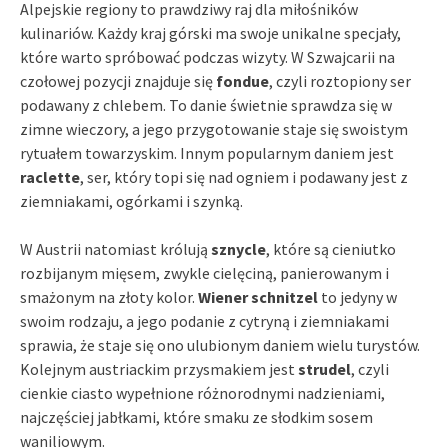
Alpejskie regiony to prawdziwy raj dla miłośników
kulinariów. Każdy kraj górski ma swoje unikalne specjały,
które warto spróbować podczas wizyty. W Szwajcarii na
czołowej pozycji znajduje się
fondue
, czyli roztopiony ser
podawany z chlebem. To danie świetnie sprawdza się w
zimne wieczory, a jego przygotowanie staje się swoistym
rytuałem towarzyskim. Innym popularnym daniem jest
raclette
, ser, który topi się nad ogniem i podawany jest z
ziemniakami, ogórkami i szynką.
W Austrii natomiast królują
sznycle
, które są cieniutko
rozbijanym mięsem, zwykle cielęciną, panierowanym i
smażonym na złoty kolor.
Wiener schnitzel
to jedyny w
swoim rodzaju, a jego podanie z cytryną i ziemniakami
sprawia, że staje się ono ulubionym daniem wielu turystów.
Kolejnym austriackim przysmakiem jest
strudel
, czyli
cienkie ciasto wypełnione różnorodnymi nadzieniami,
najczęściej jabłkami, które smaku ze słodkim sosem
waniliowym.