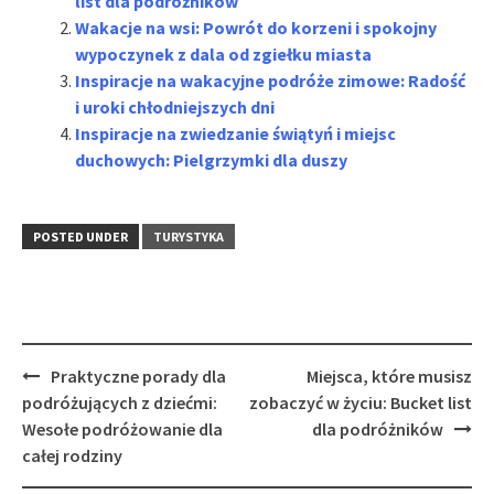
list dla podróżników
Wakacje na wsi: Powrót do korzeni i spokojny
wypoczynek z dala od zgiełku miasta
Inspiracje na wakacyjne podróże zimowe: Radość
i uroki chłodniejszych dni
Inspiracje na zwiedzanie świątyń i miejsc
duchowych: Pielgrzymki dla duszy
POSTED UNDER
TURYSTYKA
Post
Praktyczne porady dla
Miejsca, które musisz
navigation
podróżujących z dziećmi:
zobaczyć w życiu: Bucket list
Wesołe podróżowanie dla
dla podróżników
całej rodziny