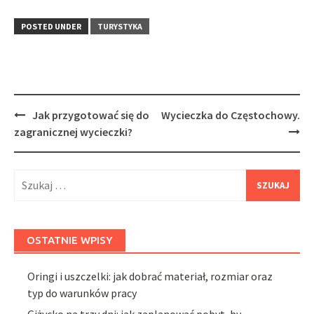
POSTED UNDER
TURYSTYKA
Post
Jak przygotować się do
Wycieczka do Częstochowy.
navigation
zagranicznej wycieczki?
Szukaj:
OSTATNIE WPISY
Oringi i uszczelki: jak dobrać materiał, rozmiar oraz
typ do warunków pracy