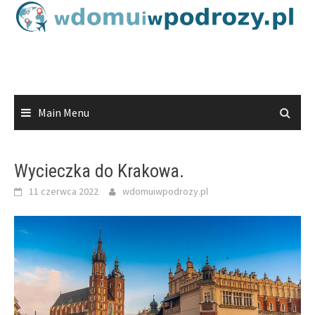
Skip
to
content
Main Menu
Wycieczka do Krakowa.
11 czerwca 2022
wdomuiwpodrozy.pl