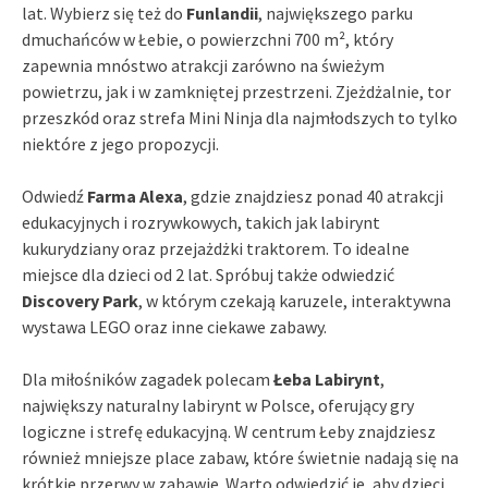
lat. Wybierz się też do
Funlandii
, największego parku
dmuchańców w Łebie, o powierzchni 700 m², który
zapewnia mnóstwo atrakcji zarówno na świeżym
powietrzu, jak i w zamkniętej przestrzeni. Zjeżdżalnie, tor
przeszkód oraz strefa Mini Ninja dla najmłodszych to tylko
niektóre z jego propozycji.
Odwiedź
Farma Alexa
, gdzie znajdziesz ponad 40 atrakcji
edukacyjnych i rozrywkowych, takich jak labirynt
kukurydziany oraz przejażdżki traktorem. To idealne
miejsce dla dzieci od 2 lat. Spróbuj także odwiedzić
Discovery Park
, w którym czekają karuzele, interaktywna
wystawa LEGO oraz inne ciekawe zabawy.
Dla miłośników zagadek polecam
Łeba Labirynt
,
największy naturalny labirynt w Polsce, oferujący gry
logiczne i strefę edukacyjną. W centrum Łeby znajdziesz
również mniejsze place zabaw, które świetnie nadają się na
krótkie przerwy w zabawie. Warto odwiedzić je, aby dzieci