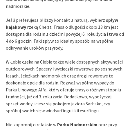
nadmorskie.
Jeśli preferujesz bliższy kontakt z naturą, wybierz
spływ
kajakowy
rzeką Chełst. Trasa o długości około 13 km jest
dostępna dla rodzin z dziećmi powyżej 6. roku życia i trwa od
4 do 6 godzin. Taki spływ to idealny sposób na wspólne
odkrywanie uroków przyrody.
W Łebie czeka na Ciebie także wiele dostępnych aktywności
outdoorowych. Spacery i wycieczki rowerowe po sosnowych
lasach, ścieżkach nadmorskich oraz drogi rowerowe to
doskonałe opcje dla rodzin. Rozważ wspólne wypady do
Parku Linowego Alfa, który oferuje trasy o różnym stopniu
trudności, już od 3. roku życia. Dodatkowo, wypożyczaj
sprzęt wodny i ciesz się pokojem jeziora Sarbsko, czy
spróbuj swoich sił w windsurfingu i kitesurfingu.
Nie zapomnij o relaksie w
Parku Nadmorskim
oraz przy