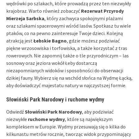
wędrówki po szlakach, które prowadzą przez ten niezwykły
krajobraz. Warto również zobaczyć
Rezerwat Przyrody
Mierzeja Sarbska
, który zachwyca spokojnymi plażami
oraz szlakami spacerowymi wśród lasów. Spotkasz tu wiele
ptaków, co na pewno zainteresuje Twoje dzieci. Kolejną
atrakcją jest
Łebskie Bagno
, gdzie możesz podziwiać
piękne wrzosowiska i torfowiska, a także korzystać z tras
rowerowych. Nie zapomnij także o tle przyrodniczym – las
sosnowy oraz jeziora wokół Łeby dostarczą
niezapomnianych widoków i sposobności do obserwacji
dzikiej fauny. Wybierz się na wschód słońca na Wydmę Łącką,
aby doświadczyć majestatu natury w najczystszej formie.
Słowiński Park Narodowy i ruchome wydmy
Odwiedź
Słowiński Park Narodowy
, aby podziwiać
niezwykłe
ruchome wydmy
, które są największym
kompleksem w Europie. Wydmy przesuwają się o kilka do
kilkunastu metrów rocznie, tworząc widok przypominający