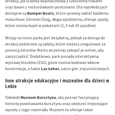
atrakcji, jak ścianka wspinaczkowa z sześcioma trasami
oraz basen z motorówkami-pontonami. Dla najmłodszych
dostępne są
Bumper Boats
, które sprawią radość każdemu
maluchowi. Góralski Ślizg, długa zjeżdżalnia, oferuje zjazdy,
które można kupić w pakietach (1, 5 lub 10 zjazdów).
Wstęp na teren parku jest bezpłatny, jednak za dostęp do
atrakcji pobierane są opłaty, które możesz uregulować za
pomocą żetonów. Warto wcześniej zakupić je online, aby
zaoszczędzić. Dodatkowo, park posiada interaktywną
wystawę klocków LEGO, gdzie można budować własne
konstrukcje, a także
Las Łebas
, salon gier zręcznościowych.
Inne atrakcje edukacyjne i muzealne dla dzieci w
Łebie
Odwiedź
Muzeum Bursztynu
, aby poznać fascynującą
historię powstawania bursztynu oraz obejrzeć imponujące
wyroby z tego materiału. Muzeum to oferuje także