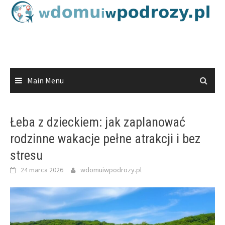
Skip
to
content
Main Menu
Łeba z dzieckiem: jak zaplanować
rodzinne wakacje pełne atrakcji i bez
stresu
24 marca 2026
wdomuiwpodrozy.pl