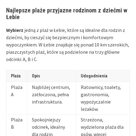
Najlepsze plaże przyjazne rodzinom z dziećmi w
Łebie
Wybierz
jedną z plaż w Łebie, które są idealne dla rodzin z
dziećmi, by cieszyć się bezpiecznym i komfortowym
wypoczynkiem. W Łebie znajduje się ponad 10 km szerokich,
piaszczystych plaż, które są podzielone na trzy główne
odcinki: A, B i C.
Plaża
Opis
Udogodnienia
Plaża
Najbliżej centrum,
Ratownicy, toalety,
A
zatłoczona, pełna
gastronomia,
infrastruktura.
wypożyczalnie
leżaków.
Plaża
Spokojniejszy
Strzeżona,
B
odcinek, idealny
wydzielona plaża dla
dla rodzin.
psów, więcej