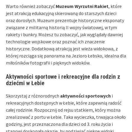
Warto również zobaczyć
Muzeum Wyrzutni Rakiet
, które
jest atrakcją edukacyjną skierowaną do starszych dzieci
oraz dorosłych. Muzeum prezentuje historyczne eksponaty
związane z militarną historią II wojny światowej, w tym
rakiety i bunkry. Możesz tu zobaczyć, jak wyglądały dawniej
technologie wojskowe oraz poznać ich znaczenie
historyczne. Dodatkową atrakcją jest wieża widokowa, z
której rozciąga się panorama na Jezioro Łebsko, idealna dla
miłośników fotografii i pięknych widoków.
Aktywności sportowe i rekreacyjne dla rodzin z
dziećmi w Łebie
Skorzystaj z różnorodnych
aktywności sportowych
i
rekreacyjnych dostępnych w Łebie, które zapewnią radość
całej rodzinie. Rozpocznij od rejsu statkiem, który można
zrealizować z portu w Łebie. Taka wycieczka, trwająca około
godziny, jest przeznaczona dla dzieci od 3. roku życia i
stanowi doskonałą okazję, by podziwiać piękne widoki