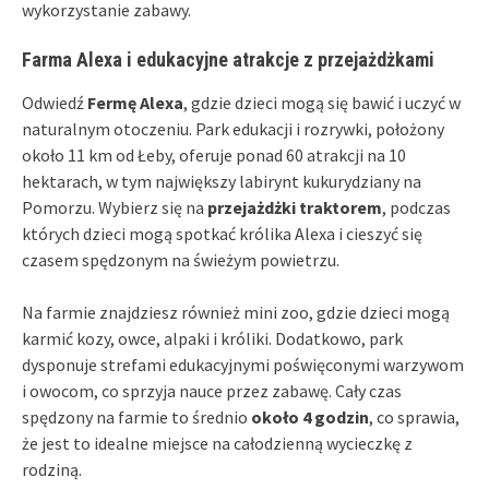
wykorzystanie zabawy.
Farma Alexa i edukacyjne atrakcje z przejażdżkami
Odwiedź
Fermę Alexa
, gdzie dzieci mogą się bawić i uczyć w
naturalnym otoczeniu. Park edukacji i rozrywki, położony
około 11 km od Łeby, oferuje ponad 60 atrakcji na 10
hektarach, w tym największy labirynt kukurydziany na
Pomorzu. Wybierz się na
przejażdżki traktorem
, podczas
których dzieci mogą spotkać królika Alexa i cieszyć się
czasem spędzonym na świeżym powietrzu.
Na farmie znajdziesz również mini zoo, gdzie dzieci mogą
karmić kozy, owce, alpaki i króliki. Dodatkowo, park
dysponuje strefami edukacyjnymi poświęconymi warzywom
i owocom, co sprzyja nauce przez zabawę. Cały czas
spędzony na farmie to średnio
około 4 godzin
, co sprawia,
że jest to idealne miejsce na całodzienną wycieczkę z
rodziną.