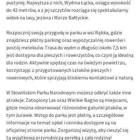
pustynię. Najwyższa z nich, Wydma Łącka, osiąga wysokość
do 42 metrów, a z jej szczytów rozciąga się spektakularny
widok na lasy, jeziora i Morze Bałtyckie.
Rozpocznij swoją przygodę w parku w wsi Rąbka, gdzie
znajdziesz płatny parking oraz wypożyczalnię rowerów i
postój meleksów. Trasa do wydm o długości około 7,5 km
jest dostępna dla pieszych i rowerzystów, co czyni ją idealną
dla rodzin. Aktywnie spędzaj czas na świeżym powietrzu,
korzystając z przygotowanych szlaków pieszych i
rowerowych, które sprzyjają bliskiemu kontaktowi z naturą.
W Słowińskim Parku Narodowym możesz odkryć także inne
atrakcje. Zatopiony Las oraz Wielkie Bagno są miejscami,
gdzie można obserwować różnorodne gatunki ptaków, w
tym żurawie. Wstęp do parku jest płatny, a szczegółowe
informacje na temat opłat i cennika dostępne są na
oficjalnej stronie parku. Zorganizuj wizytę, aby cieszyć się
tą wyjątkową przyrodniczą perełką z całą rodziną!