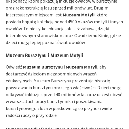
eksponaty, które pokazują inkluzje owadów w bursztynie
oraz rekonstrukcję lasu sprzed milionów lat. Drugim
interesującym miejscem jest
Muzeum Motyli
, które
posiada bogatą kolekcję ponad 4500 okazów motyli i innych
owadów. To nie tylko edukacja, ale też zabawa, dzięki
interaktywnym stanowiskom oraz Owadziemu Kinie, gdzie
dzieci mogą lepiej poznać świat owadów.
Muzeum Bursztynu i Muzeum Motyli
Odwiedź
Muzeum Bursztynu
i
Muzeum Motyli
, aby
dostarczyć dzieciom niezapomnianych wrażeń
edukacyjnych. Muzeum Bursztynu prezentuje historię
powstawania bursztynu oraz jego właściwości. Dzieci mogą
odkrywać inkluzje sprzed 40 milionów lat oraz uczestniczyć
w warsztatach pracy bursztynnika i poszukiwania
bursztynowego złota w piaskownicy, co przynosi wiele
radości i uczy o przyrodzie.
Muzeum Motyli
oferuje interaktywne doświadczenia, w tym