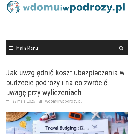
Skip
to
content
Main Menu
Jak uwzględnić koszt ubezpieczenia w
budżecie podróży i na co zwrócić
uwagę przy wyliczeniach
22 maja 2026
wdomuiwpodrozy.pl