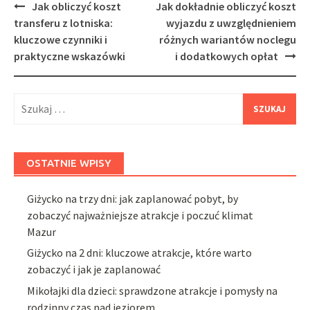
Post
Jak obliczyć koszt
Jak dokładnie obliczyć koszt
navigation
transferu z lotniska:
wyjazdu z uwzględnieniem
kluczowe czynniki i
różnych wariantów noclegu
praktyczne wskazówki
i dodatkowych opłat
Szukaj:
OSTATNIE WPISY
Giżycko na trzy dni: jak zaplanować pobyt, by
zobaczyć najważniejsze atrakcje i poczuć klimat
Mazur
Giżycko na 2 dni: kluczowe atrakcje, które warto
zobaczyć i jak je zaplanować
Mikołajki dla dzieci: sprawdzone atrakcje i pomysły na
rodzinny czas nad jeziorem