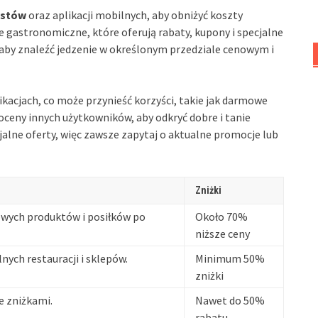
ystów
oraz aplikacji mobilnych, aby obniżyć koszty
e gastronomiczne, które oferują rabaty, kupony i specjalne
, aby znaleźć jedzenie w określonym przedziale cenowym i
ikacjach, co może przynieść korzyści, takie jak darmowe
i oceny innych użytkowników, aby odkryć dobre i tanie
cjalne oferty, więc zawsze zapytaj o aktualne promocje lub
Zniżki
wych produktów i posiłków po
Około 70%
niższe ceny
lnych restauracji i sklepów.
Minimum 50%
zniżki
e zniżkami.
Nawet do 50%
rabatu