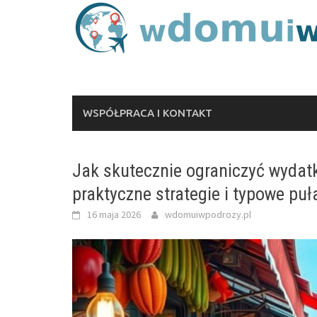
Skip
to
content
WSPÓŁPRACA I KONTAKT
Jak skutecznie ograniczyć wydat
praktyczne strategie i typowe puł
16 maja 2026
wdomuiwpodrozy.pl