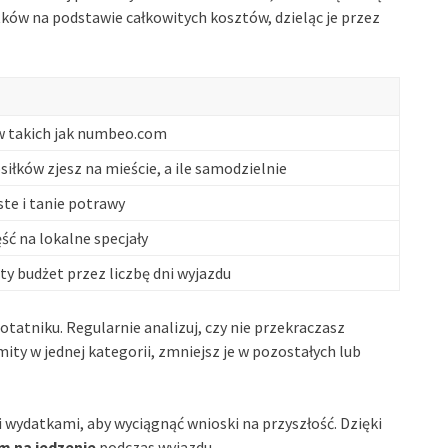
tków na podstawie całkowitych kosztów, dzieląc je przez
w takich jak numbeo.com
osiłków zjesz na mieście, a ile samodzielnie
ste i tanie potrawy
ść na lokalne specjały
ty budżet przez liczbę dni wyjazdu
otatniku. Regularnie analizuj, czy nie przekraczasz
ity w jednej kategorii, zmniejsz je w pozostałych lub
 wydatkami, aby wyciągnąć wnioski na przyszłość. Dzięki
m na jedzenie
podczas wyjazdu.