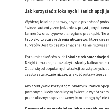
Jak korzystać z lokalnych i tanich opcji 
Wybieraj lokalne potrawy, aby nie przepłacać podc
świeże i autentyczne jedzenie w przystępnych cen
farmerów oraz typowe dla regionu przekąski. Nie og
tego skorzystaj z
jedzenia ulicznego
, które cies
turystów. Jest to często smaczne i tanie rozwiązan
Pytaj mieszkańców o ich
lokalne rekomendacje
d
Dzięki temu znajdziesz ukryte skarby kulinarne, k
Oddal się od popularnych atrakcji turystycznych, a
często są znacznie niższe, a jakość potraw lepsza.
Aby efektywnie korzystać z lokalnych i tanich opcj
porannych, kiedy produkty są świeże, a wybór sze
przez ulicznych sprzedawców, które mogą być nie 
Gotowanie samodzielne jako sposób na o