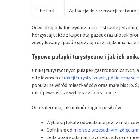
The Fork
Aplikacja do rezerwacji restaurac
Odwiedzaj lokalne wydarzenia i festiwale jedzenia, 
Korzystaj także z kuponów, gazet oraz ulotek prom
zdecydowany sposób sprzyjają oszczędzaniu na jed
Typowe pułapki turystyczne i jak ich unik
Unikaj turystycznych pułapek gastronomicznych, a 
od głównych
atrakcji turystycznych, gdzie ceny są 
popularne wśród mieszkańców oraz małe bistro. Spr
mieć pewność, że wybierasz dobrą opcję.
Oto zalecenia, jak unikać drogich posiłków:
Wybieraj lokale odwiedzane przez miejscow
Cofnij się od
miejsc z przesadnymi zdjęciam
Jedz poza godzinami szczytu, gdy ceny mogą