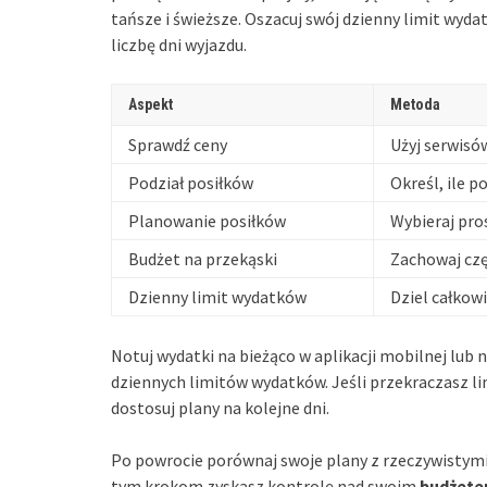
tańsze i świeższe. Oszacuj swój dzienny limit wyda
liczbę dni wyjazdu.
Aspekt
Metoda
Sprawdź ceny
Użyj serwisó
Podział posiłków
Określ, ile p
Planowanie posiłków
Wybieraj pro
Budżet na przekąski
Zachowaj czę
Dzienny limit wydatków
Dziel całkowi
Notuj wydatki na bieżąco w aplikacji mobilnej lub n
dziennych limitów wydatków. Jeśli przekraczasz lim
dostosuj plany na kolejne dni.
Po powrocie porównaj swoje plany z rzeczywistymi
tym krokom zyskasz kontrolę nad swoim
budżete