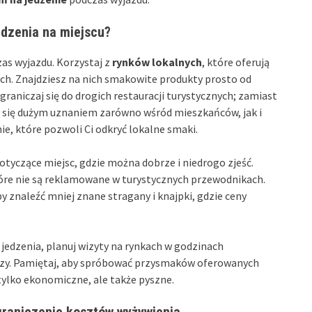
jedzenia na miejscu?
zas wyjazdu. Korzystaj z
rynków lokalnych
, które oferują
ach. Znajdziesz na nich smakowite produkty prosto od
raniczaj się do drogich restauracji turystycznych; zamiast
zy się dużym uznaniem zarówno wśród mieszkańców, jak i
ie, które pozwoli Ci odkryć lokalne smaki.
otyczące miejsc, gdzie można dobrze i niedrogo zjeść.
tóre nie są reklamowane w turystycznych przewodnikach.
by znaleźć mniej znane stragany i knajpki, gdzie ceny
i jedzenia, planuj wizyty na rynkach w godzinach
rszy. Pamiętaj, aby spróbować przysmaków oferowanych
tylko ekonomiczne, ale także pyszne.
graniczenie kosztów wyżywienia