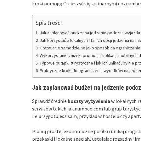
kroki pomogą Ci cieszyć się kulinarnymi doznaniam
Spis treści
Jak zaplanować budżet na jedzenie podczas wyjazdu,
Jak korzystać z lokalnych i tanich opcji jedzenia na mi
Gotowanie samodzielne jako sposób na ograniczenie
Wykorzystanie zniżek, promocji i aplikacji mobilnych 
Typowe pułapki turystyczne i jak ich unikać, by nie p
Praktyczne kroki do ograniczenia wydatków na jedze
Jak zaplanować budżet na jedzenie podcz
Sprawdź średnie
koszty wyżywienia
w lokalnych re
serwisów takich jak numbeo.com lub grup turystycz
ile przygotujesz sam, przykład w hostelu czy apar
Planuj proste, ekonomiczne posiłki i unikaj drogic
przekąski i lokalne specjały, ustalając rozsądny li