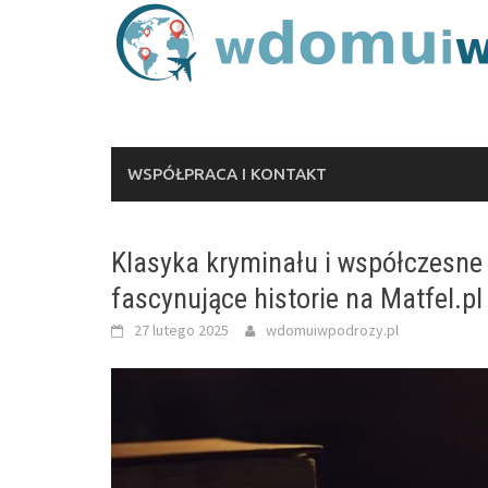
Skip
to
content
WSPÓŁPRACA I KONTAKT
Klasyka kryminału i współczesne t
fascynujące historie na Matfel.pl
27 lutego 2025
wdomuiwpodrozy.pl