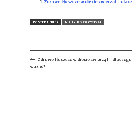
Zdrowe tłuszcze w diecie zwierząt – dla
POSTED UNDER
NIE TYLKO TURYSTYKA
Post
Zdrowe tłuszcze w diecie zwierząt – dlaczego
navigation
ważne?