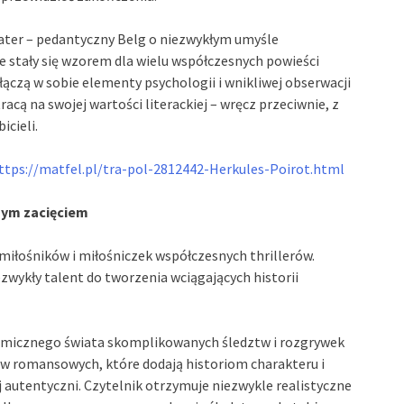
ater – pedantyczny Belg o niezwykłym umyśle
ie stały się wzorem dla wielu współczesnych powieści
ączą w sobie elementy psychologii i wnikliwej obserwacji
acą na swojej wartości literackiej – wręcz przeciwnie, z
cieli.
ttps://matfel.pl/tra-pol-2812442-Herkules-Poirot.html
czym zacięciem
 miłośników i miłośniczek współczesnych thrillerów.
zwykły talent do tworzenia wciągających historii
namicznego świata skomplikowanych śledztw i rozgrywek
ów romansowych, które dodają historiom charakteru i
ej autentyczni. Czytelnik otrzymuje niezwykle realistyczne