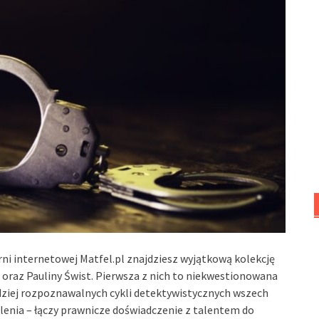
rni internetowej Matfel.pl znajdziesz wyjątkową kolekcję
 oraz Pauliny Świst. Pierwsza z nich to niekwestionowana
rdziej rozpoznawalnych cykli detektywistycznych wszech
lenia – łączy prawnicze doświadczenie z talentem do