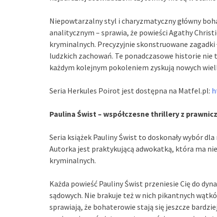
Niepowtarzalny styl i charyzmatyczny główny boh
analitycznym – sprawia, że powieści Agathy Christ
kryminalnych. Precyzyjnie skonstruowane zagadki ł
ludzkich zachowań. Te ponadczasowe historie nie tr
każdym kolejnym pokoleniem zyskują nowych wielbi
Seria Herkules Poirot jest dostępna na Matfel.pl:
h
Paulina Świst – współczesne thrillery z prawni
Seria książek Pauliny Świst to doskonały wybór dla
Autorka jest praktykującą adwokatką, która ma nie
kryminalnych.
Każda powieść Pauliny Świst przeniesie Cię do dy
sądowych. Nie brakuje też w nich pikantnych wątk
sprawiają, że bohaterowie stają się jeszcze bardzi