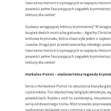
tworzenia historii trzymających w napięciu histori
powieści pełne fascynujących zagadek kryminalnych.
lekturę dla siebie!
Szukasz wciągającej lektury kryminalnej? W księga
książek dwóch mistrzów gatunku – Agathy Christie
królowa kryminału, która stworzyła jeden z najba
czasów. Druga jest przedstawicielką młodego poko
tworzenia historii trzymających w napięciu histori
powieści pełne fascynujących zagadek kryminalnych.
lekturę dla siebie!
Herkules Poirot – nieśmiertelna legenda krymi
Seria o Herkulesie Poirot to absolutna klasyka gat
czytelników. Ten błyskotliwy belgijski detektyw, w
powieściach. Każda z nich to zamknięta, niezależ
serią od dowolnego tomu. Mistrzowsko poprowadzon
najbardziej doświadczeni czytelnicy nie są w stani