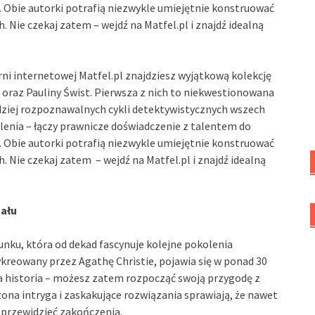
i. Obie autorki potrafią niezwykle umiejętnie konstruować
 Nie czekaj zatem – wejdź na Matfel.pl i znajdź idealną
rni internetowej Matfel.pl znajdziesz wyjątkową kolekcję
 oraz Pauliny Świst. Pierwsza z nich to niekwestionowana
rdziej rozpoznawalnych cykli detektywistycznych wszech
lenia – łączy prawnicze doświadczenie z talentem do
i. Obie autorki potrafią niezwykle umiejętnie konstruować
 Nie czekaj zatem – wejdź na Matfel.pl i znajdź idealną
nału
unku, która od dekad fascynuje kolejne pokolenia
ykreowany przez Agathę Christie, pojawia się w ponad 30
na historia – możesz zatem rozpocząć swoją przygodę z
a intryga i zaskakujące rozwiązania sprawiają, że nawet
e przewidzieć zakończenia.