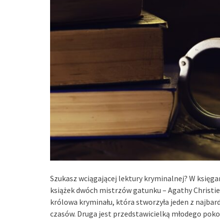
Szukasz wciągającej lektury kryminalnej? W księga
książek dwóch mistrzów gatunku – Agathy Christie
królowa kryminału, która stworzyła jeden z najba
czasów. Druga jest przedstawicielką młodego poko