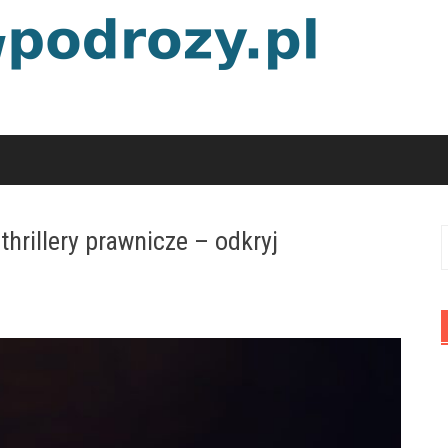
hrillery prawnicze – odkryj
S