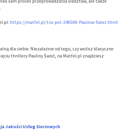
tylko sam proces przeprowadzania śledztwa, ale także
.
l.pl:
https://matfel.pl/tra-pol-246506-Paulina-Swist.html
ealną dla siebie. Niezależnie od tego, czy wolisz klasyczne
ęciu thrillery Pauliny Świst, na Matfel.pl znajdziesz
ja Jakości Usług Sieciowych