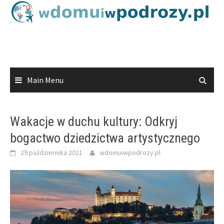
Skip
to
content
Main Menu
Wakacje w duchu kultury: Odkryj
bogactwo dziedzictwa artystycznego
29 października 2021
wdomuiwpodrozy.pl