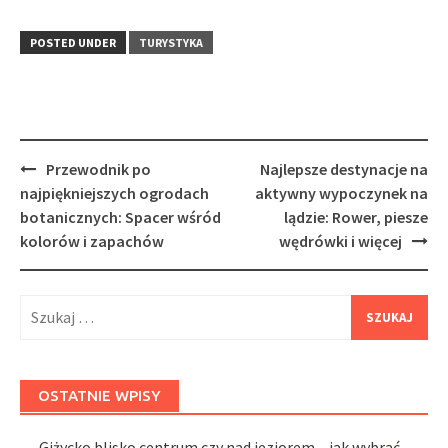
POSTED UNDER
TURYSTYKA
Post
Przewodnik po
Najlepsze destynacje na
navigation
najpiękniejszych ogrodach
aktywny wypoczynek na
botanicznych: Spacer wśród
lądzie: Rower, piesze
kolorów i zapachów
wędrówki i więcej
Szukaj:
OSTATNIE WPISY
Giżycko blisko centrum czy nad jeziorem – jak wybrać