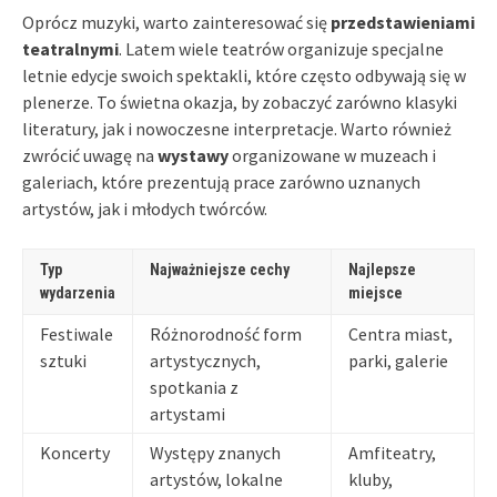
Oprócz muzyki, warto zainteresować się
przedstawieniami
teatralnymi
. Latem wiele teatrów organizuje specjalne
letnie edycje swoich spektakli, które często odbywają się w
plenerze. To świetna okazja, by zobaczyć zarówno klasyki
literatury, jak i nowoczesne interpretacje. Warto również
zwrócić uwagę na
wystawy
organizowane w muzeach i
galeriach, które prezentują prace zarówno uznanych
artystów, jak i młodych twórców.
Typ
Najważniejsze cechy
Najlepsze
wydarzenia
miejsce
Festiwale
Różnorodność form
Centra miast,
sztuki
artystycznych,
parki, galerie
spotkania z
artystami
Koncerty
Występy znanych
Amfiteatry,
artystów, lokalne
kluby,