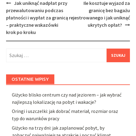
Post
Jak uniknąć nadpłat przy
Ile kosztuje wyjazd za
navigation
przewalutowaniu podczas
granicę bez bagażu
płatności i wypłat za granicą
rejestrowanego i jak uniknąć
– praktyczne wskazówki
ukrytych opłat?
krok po kroku
Szukaj:
OSTATNIE WPISY
Giżycko blisko centrum czy nad jeziorem – jak wybrać
najlepszą lokalizację na pobyt i wakacje?
Oringi i uszczelki: jak dobrać materiał, rozmiar oraz
typ do warunków pracy
Giżycko na trzy dni: jak zaplanować pobyt, by
zobaczyć najważniejsze atrakcje i poczuć klimat