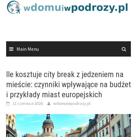
Skip
to
content
Main Menu
Ile kosztuje city break z jedzeniem na
mieście: czynniki wpływające na budżet
i przykłady miast europejskich
11 czerwca 2026
wdomuiwpodrozy.pl