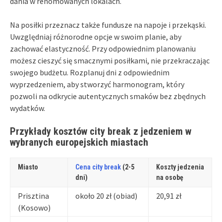
dania w renomowanych lokalach.
Na posiłki przeznacz także fundusze na napoje i przekąski.
Uwzględniaj różnorodne opcje w swoim planie, aby
zachować elastyczność. Przy odpowiednim planowaniu
możesz cieszyć się smacznymi posiłkami, nie przekraczając
swojego budżetu. Rozplanuj dni z odpowiednim
wyprzedzeniem, aby stworzyć harmonogram, który
pozwoli na odkrycie autentycznych smaków bez zbędnych
wydatków.
Przykłady kosztów city break z jedzeniem w
wybranych europejskich miastach
Miasto
Cena city break
(2-5
Koszty jedzenia
dni)
na osobę
Prisztina
około 20 zł (obiad)
20,91 zł
(Kosowo)